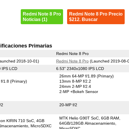
Redmi Note 8 Pro
Redmi Note 8 Pro Precio
Noticias (1)
$212. Buscar
ificaciones Primarias
Redmi Note 8 Pro
aunched 2018-10-01)
Redmi Note 8 Pro
(Launched 2019-08-
0 IPS LCD
6.53" 2340x1080 IPS LCD
26mm 64-MP f/1.89
(Primary)
f/1.8
(Primary)
13mm 8-MP f/2.2
24mm 2-MP f/2.4
2-MP
+Bokeh Sensor
/2
20-MP f/2
MTK Helio G90T SoC
6GB RAM
icon KIRIN 710 SoC
4GB
64GB/128GB Almacenamiento
lmacenamiento
MicroSDXC
MicroSDXC