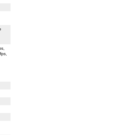
e
ps
fps