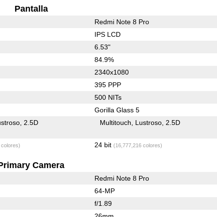
Pantalla
Redmi Note 8 Pro
IPS LCD
6.53"
84.9%
2340x1080
395 PPP
500 NITs
Gorilla Glass 5
stroso
2.5D
Multitouch
Lustroso
2.5D
24 bit
 colores)
(16,777,216 colores)
Primary Camera
Redmi Note 8 Pro
64-MP
f/1.89
26mm