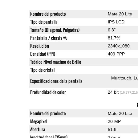
Nombre del producto
Mate 20 Lite
Tipo de pantalla
IPS LCD
Tamaño (Diagonal, Pulgadas)
6.3"
Pantalalla / chasis %
81.7%
Resolución
2340x1080
Densidad (PPI)
409 PPP
Teórico Nivel máximo de Brillo
Tipo de cristal
Multitouch
Lu
Especificaciones de la pantalla
Profundidad de color
24 bit
(16,777,216
Nombre del producto
Mate 20 Lite
Megapixel
20-MP
Abertura
f/1.8
longitud focal (35mm)
27mm