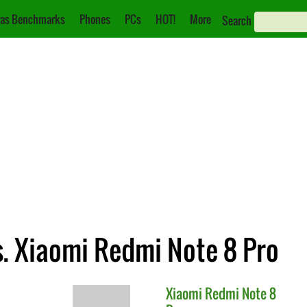
as Benchmarks
Phones
PCs
HOT!
More
Search
s. Xiaomi Redmi Note 8 Pro
Xiaomi
Redmi Note 8