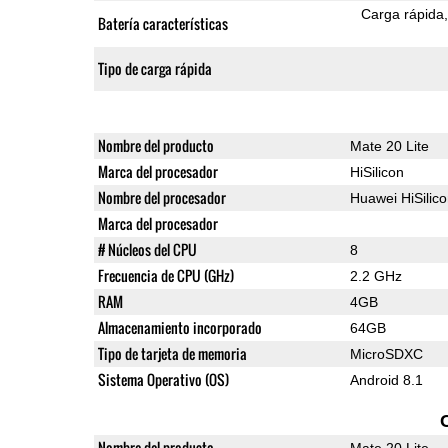
Carga rápida
Batería características
Tipo de carga rápida
Nombre del producto
Mate 20 Lite
Marca del procesador
HiSilicon
Nombre del procesador
Huawei HiSilic
Marca del procesador
# Núcleos del CPU
8
Frecuencia de CPU (GHz)
2.2 GHz
RAM
4GB
Almacenamiento incorporado
64GB
Tipo de tarjeta de memoria
MicroSDXC
Sistema Operativo (OS)
Android 8.1
Nombre del producto
Mate 20 Lite