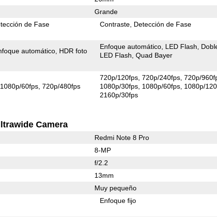
Grande
tección de Fase
Contraste
Detección de Fase
Enfoque automático
LED Flash
Dobl
nfoque automático
HDR foto
LED Flash
Quad Bayer
720p/120fps
720p/240fps
720p/960f
1080p/60fps
720p/480fps
1080p/30fps
1080p/60fps
1080p/120
2160p/30fps
ltrawide Camera
Redmi Note 8 Pro
8-MP
f/2.2
13mm
Muy pequeño
Enfoque fijo