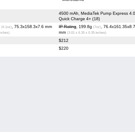
4500 mAh, MediaTek Pump Express 4.0
Quick Charge 4+ (18)
g
, 75.3x158.3x7.6 mm
IP Rating
, 199.8g
, 76.4x161.35x8.
(6.1oz)
(7oz)
mm
inches)
(3.01 x 6.35 x 0.35 inches)
$212
$220