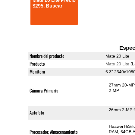
Mate 20 Lite Precio
$295. Buscar
Espec
Nombre del producto
Mate 20 Lite
Producto
Mate 20 Lite
(L
Monitora
6.3" 2340x108
27mm 20-MP 
Cámara Primaria
2-MP
26mm 2-MP f
Autofoto
Huawei HiSil
Procesador, Almacenamiento
RAM
64GB A