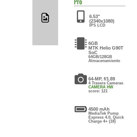
Pro
6.53"
(2340x1080)
IPS LCD
6GB
MTK Helio G90T
SoC
64GB/128GB
Almacenamiento
64-MP, f/1.89
4 Trasera Cameras
CAMERA HW
score: 121
4500 mAh
MediaTek Pump
Express 4.0, Quick
Charge 4+ (18)