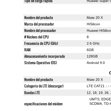
Tipo de carga rápida
Huawei Super 
Nombre del producto
Mate 20 X
Marca del procesador
HiSilicon
Nombre del procesador
Huawei HiSilic
# Núcleos del CPU
8
Frecuencia de CPU (GHz)
2.6 GHz
RAM
6GB
Almacenamiento incorporado
128GB
Sistema Operativo (OS)
Android 9.0
Nombre del producto
Mate 20 X
Categoría de LTE (descargar)
LTE CAT21
1.4
Bandas LTE
12, 18, 19, 26, 
UMTS
EDG
especificaciones del módem
SCDMA
TD-