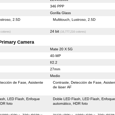
346 PPP
Gorilla Glass
stroso
2.5D
Multitouch
Lustroso
2.5D
24 bit
 colores)
(16,777,216 colores)
Primary Camera
Mate 20 X 5G
40-MP
f/2.2
27mm
Medio
tección de Fase
Asistente
Contraste
Detección de Fase
Asiste
de láser AF
ash
LED Flash
Enfoque
Doble LED Flash
LED Flash
Enfoqu
DR foto
automático
HDR foto