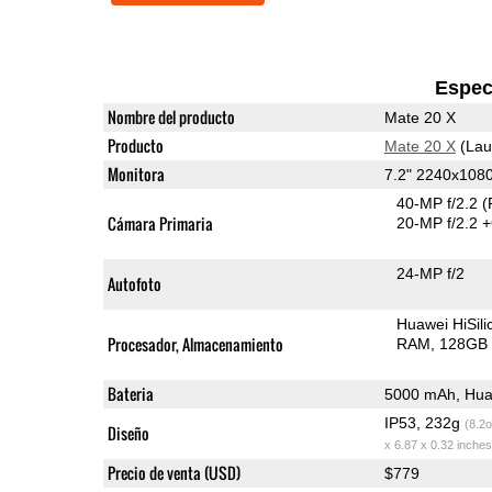
Espec
Nombre del producto
Mate 20 X
Producto
Mate 20 X
(Lau
Monitora
7.2" 2240x108
40-MP f/2.2
(
Cámara Primaria
20-MP f/2.2 
24-MP f/2
Autofoto
Huawei HiSil
Procesador, Almacenamiento
RAM
128GB 
Bateria
5000 mAh, Hua
IP53, 232g
(8.2o
Diseño
x 6.87 x 0.32 inches
Precio de venta (USD)
$779