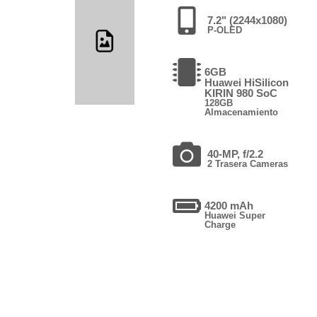
7.2" (2244x1080)
P-OLED
6GB
Huawei HiSilicon
KIRIN 980 SoC
128GB
Almacenamiento
40-MP, f/2.2
2 Trasera Cameras
4200 mAh
Huawei Super
Charge