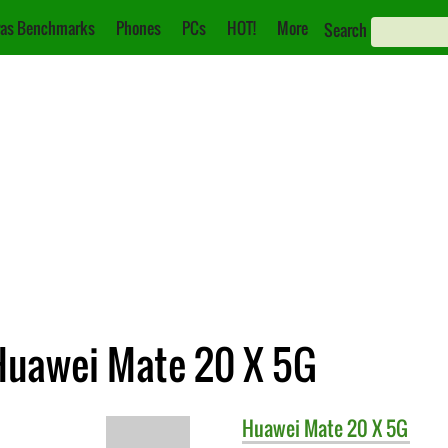
as Benchmarks
Phones
PCs
HOT!
More
Search
Huawei Mate 20 X 5G
Huawei
Mate 20 X 5G