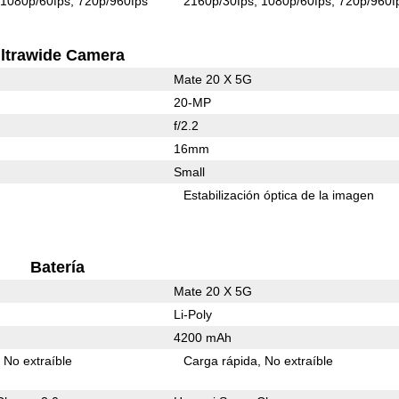
1080p/60fps
720p/960fps
2160p/30fps
1080p/60fps
720p/960f
ltrawide Camera
Mate 20 X 5G
20-MP
f/2.2
16mm
Small
Estabilización óptica de la imagen
Batería
Mate 20 X 5G
Li-Poly
4200 mAh
No extraíble
Carga rápida
No extraíble