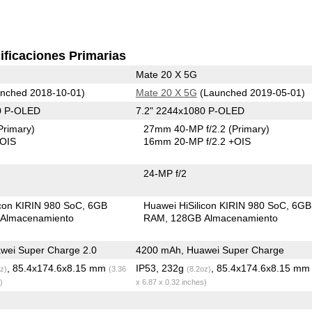
ificaciones Primarias
Mate 20 X 5G
nched 2018-10-01)
Mate 20 X 5G
(Launched 2019-05-01)
0 P-OLED
7.2" 2244x1080 P-OLED
Primary)
27mm 40-MP f/2.2
(Primary)
+OIS
16mm 20-MP f/2.2 +OIS
24-MP f/2
icon KIRIN 980 SoC
6GB
Huawei HiSilicon KIRIN 980 SoC
6GB
Almacenamiento
RAM
128GB Almacenamiento
wei Super Charge 2.0
4200 mAh, Huawei Super Charge
, 85.4x174.6x8.15 mm
IP53, 232g
, 85.4x174.6x8.15 m
z)
(3.36
(8.2oz)
)
x 6.87 x 0.32 inches)