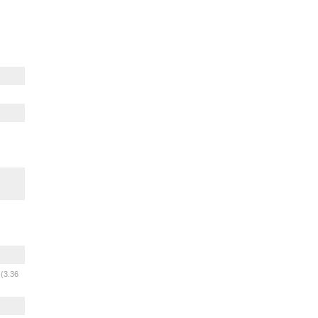
m
(3.36