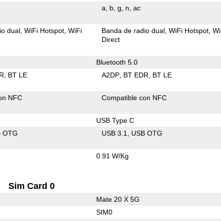
a
b
g
n
ac
io dual
WiFi Hotspot
WiFi
Banda de radio dual
WiFi Hotspot
Wi
Direct
Bluetooth 5.0
R
BT LE
A2DP
BT EDR
BT LE
con NFC
Compatible con NFC
USB Type C
B OTG
USB 3.1
USB OTG
0.91 W/Kg
Sim Card 0
Mate 20 X 5G
SIM0