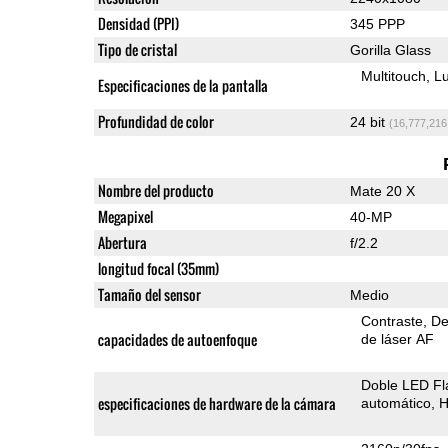
Densidad (PPI)
345 PPP
Tipo de cristal
Gorilla Glass
Multitouch
Lu
Especificaciones de la pantalla
Profundidad de color
24 bit
(16,777,216
Nombre del producto
Mate 20 X
Megapixel
40-MP
Abertura
f/2.2
longitud focal (35mm)
Tamaño del sensor
Medio
Contraste
De
capacidades de autoenfoque
de láser AF
Doble LED Fl
especificaciones de hardware de la cámara
automático
H