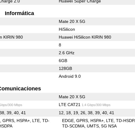
Charge 2.0
Huawei Super Charge
Informática
Mate 20 X 5G
HiSilicon
on KIRIN 980
Huawei HiSilicon KIRIN 980
8
2.6 GHz
6GB
128GB
Android 9.0
Comunicaciones
Mate 20 X 5G
LTE CAT21
 Gbps/300 Mbps
1.4 Gbps/300 Mbps
38, 39, 40, 41
12, 18, 19, 26, 38, 39, 40, 41
E
GPRS
HSPA+
LTE
TD-
EDGE
GPRS
HSPA+
LTE
TD-HSDP
HSDPA
TD-SCDMA
UMTS
5G NSA