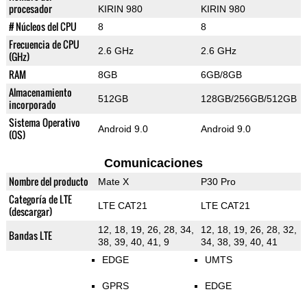
procesador
KIRIN 980
KIRIN 980
# Núcleos del CPU
8
8
Frecuencia de CPU
2.6 GHz
2.6 GHz
(GHz)
RAM
8GB
6GB/8GB
Almacenamiento
512GB
128GB/256GB/512GB
incorporado
Sistema Operativo
Android 9.0
Android 9.0
(OS)
Comunicaciones
Nombre del producto
Mate X
P30 Pro
Categoría de LTE
LTE CAT21
LTE CAT21
(descargar)
12, 18, 19, 26, 28, 34,
12, 18, 19, 26, 28, 32,
Bandas LTE
38, 39, 40, 41, 9
34, 38, 39, 40, 41
EDGE
UMTS
GPRS
EDGE