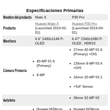
Especificaciones Primarias
Nombre del producto
Mate X
P30 Pro
Huawei Mate X
Huawei P30 Pro
Producto
(Launched 2019-02-
(Launched 2019-03-
01)
01)
6.6" 2480x1148 P-
6.47" 2340x1080 P-
Monitora
OLED
OLED , HDR10
27mm 40-MP f/1.6
(Primary)
+OIS
40-MP f/1.8
135mm 8-MP f/3.4
(Primary)
+OIS
Cámara Primaria
8-MP
16mm 20-MP f/2.2
+ToF Sensor
26mm 32-MP f/2
Autofoto
Huawei HiSilicon
Huawei HiSilicon