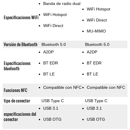
Banda de radio dual
WiFi Hotspot
WiFi Hotspot
Especificaciones WiFi
WiFi Direct
WiFi Direct
MU-MIMO
Versión de Bluetooth
Bluetooth 5.0
Bluetooth 5.0
A2DP
A2DP
Especificaciones
BT EDR
BT EDR
bluetooth
BT LE
BT LE
Compatible con NFC
Compatible con NFC
Funciones NFC
tipo de conector
USB Type C
USB Type C
USB 3.1
USB 3.1
especificaciones del
conector
USB OTG
USB OTG