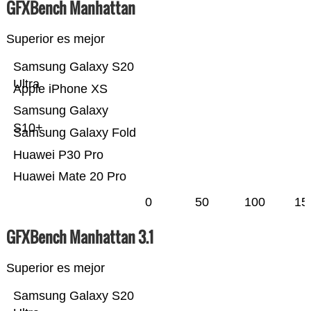
GFXBench Manhattan
Superior es mejor
Samsung Galaxy S20
Ultra
Apple iPhone XS
Samsung Galaxy
S10+
Samsung Galaxy Fold
Huawei P30 Pro
Huawei Mate 20 Pro
0
50
100
15
GFXBench Manhattan 3.1
Superior es mejor
Samsung Galaxy S20