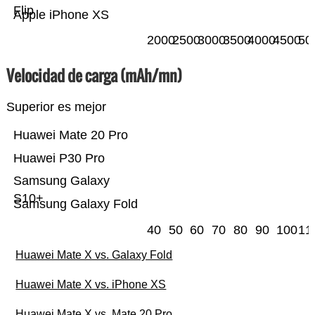
Flip
Apple iPhone XS
2000
2500
3000
3500
4000
4500
50
Velocidad de carga (mAh/mn)
Superior es mejor
Huawei Mate 20 Pro
Huawei P30 Pro
Samsung Galaxy
S10+
Samsung Galaxy Fold
40
50
60
70
80
90
100
11
Huawei Mate X vs. Galaxy Fold
Huawei Mate X vs. iPhone XS
Huawei Mate X vs. Mate 20 Pro