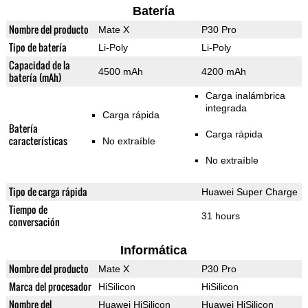
Batería
Nombre del producto
Mate X
P30 Pro
Tipo de batería
Li-Poly
Li-Poly
Capacidad de la
4500 mAh
4200 mAh
batería (mAh)
Carga inalámbrica
integrada
Carga rápida
Batería
Carga rápida
características
No extraíble
No extraíble
Tipo de carga rápida
Huawei Super Charge
Tiempo de
31 hours
conversación
Informática
Nombre del producto
Mate X
P30 Pro
Marca del procesador
HiSilicon
HiSilicon
Nombre del
Huawei HiSilicon
Huawei HiSilicon