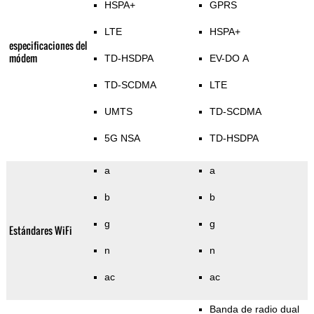
HSPA+
GPRS
LTE
HSPA+
especificaciones del
módem
TD-HSDPA
EV-DO A
TD-SCDMA
LTE
UMTS
TD-SCDMA
5G NSA
TD-HSDPA
a
a
b
b
g
g
Estándares WiFi
n
n
ac
ac
Banda de radio dual