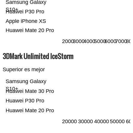
Samsung Galaxy
S10+
Huawei P30 Pro
Apple iPhone XS
Huawei Mate 20 Pro
2000
3000
4000
5000
6000
7000
80
3DMark Unlimited IceStorm
Superior es mejor
Samsung Galaxy
S10+
Huawei Mate 30 Pro
Huawei P30 Pro
Huawei Mate 20 Pro
20000
30000
40000
50000
60