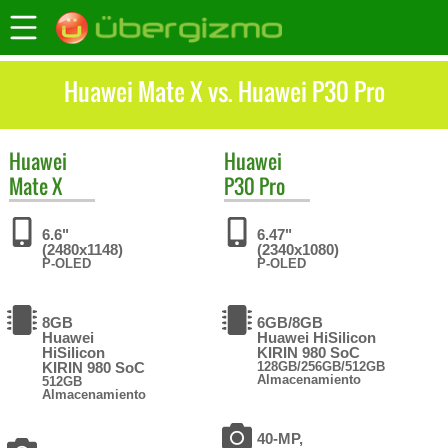
Huawei Mate X vs. Huawei P30 Pro
Huawei
Huawei
Mate X
P30 Pro
6.6"
6.47"
(2480x1148)
(2340x1080)
P-OLED
P-OLED
8GB
6GB/8GB
Huawei
Huawei HiSilicon
HiSilicon
KIRIN 980 SoC
KIRIN 980 SoC
128GB/256GB/512GB
Almacenamiento
512GB
Almacenamiento
40-MP,