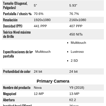
Tamaño (Diagonal,
5"
5.93"
Pulgadas)
Pantalalla / chasis %
70.6%
76.7%
Resolución
1920x1080
2160x1080
Densidad (PPI)
441 PPP
407 PPP
Teórico Nivel máximo
450 NITs
de Brillo
Multitouch
Especificaciones de la
Multitouch
Lustroso
pantalla
2.5D
Profundidad de color
24 bit
24 bit
Primary Camera
Nombre del producto
Nova
Y9 (2018)
Megapixel
12-MP
13-MP
Abertura
f/2.2
longitud focal (35mm)