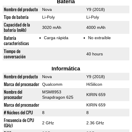
Batería
Nombre del producto
Nova
Y9 (2018)
Tipo de batería
Li-Poly
Li-Poly
Capacidad de la
3020 mAh
4000 mAh
batería (mAh)
Batería
Carga rápida
No extraíble
características
Tiempo de
40 hours
conversación
Informática
Nombre del producto
Nova
Y9 (2018)
Marca del procesador
Qualcomm
HiSilicon
Nombre del
MSM8953
KIRIN 659
procesador
Snapdragon 625
Marca del procesador
KIRIN 659
# Núcleos del CPU
8
8
Frecuencia de CPU
2 GHz
2.36 GHz
(GHz)