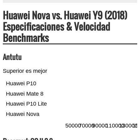
Huawei Nova vs. Huawei Y9 (2018)
Especificaciones & Velocidad
Benchmarks
Antutu
Superior es mejor
Huawei P10
Huawei Mate 8
Huawei P10 Lite
Huawei Nova
50000
70000
90000
110000
130000
15