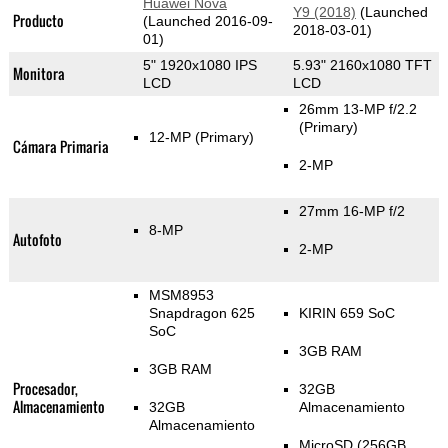
Huawei Nova
Y9 (2018)
(Launched
Producto
(Launched 2016-09-
2018-03-01)
01)
5" 1920x1080 IPS
5.93" 2160x1080 TFT
Monitora
LCD
LCD
26mm 13-MP f/2.2
(Primary)
12-MP
(Primary)
Cámara Primaria
2-MP
27mm 16-MP f/2
8-MP
Autofoto
2-MP
MSM8953
Snapdragon 625
KIRIN 659 SoC
SoC
3GB RAM
3GB RAM
Procesador,
32GB
Almacenamiento
32GB
Almacenamiento
Almacenamiento
MicroSD (256GB