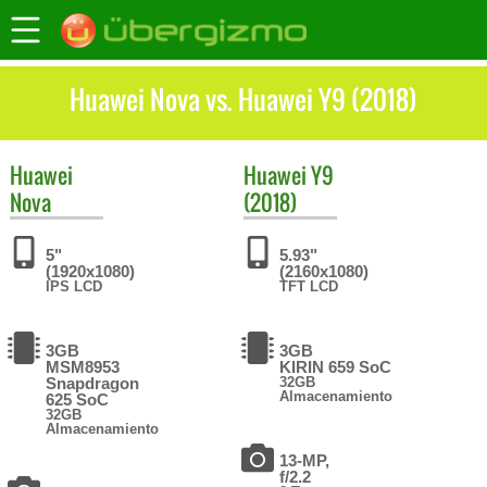
Huawei Nova vs. Huawei Y9 (2018)
Huawei
Huawei
Y9
Nova
(2018)
5"
5.93"
(1920x1080)
(2160x1080)
IPS LCD
TFT LCD
3GB
3GB
MSM8953
KIRIN 659 SoC
Snapdragon
32GB
Almacenamiento
625 SoC
32GB
Almacenamiento
13-MP,
f/2.2