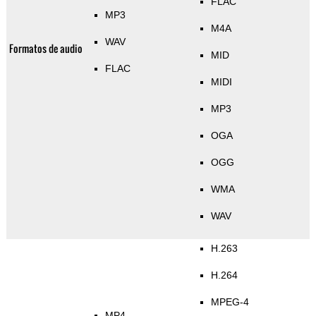
FLAC
MP3
M4A
WAV
Formatos de audio
MID
FLAC
MIDI
MP3
OGA
OGG
WMA
WAV
H.263
H.264
MPEG-4
MP4