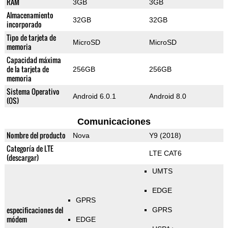
RAM
3GB
3GB
Almacenamiento
32GB
32GB
incorporado
Tipo de tarjeta de
MicroSD
MicroSD
memoria
Capacidad máxima
de la tarjeta de
256GB
256GB
memoria
Sistema Operativo
Android 6.0.1
Android 8.0
(OS)
Comunicaciones
Nombre del producto
Nova
Y9 (2018)
Categoría de LTE
LTE CAT6
(descargar)
UMTS
EDGE
GPRS
especificaciones del
GPRS
módem
EDGE