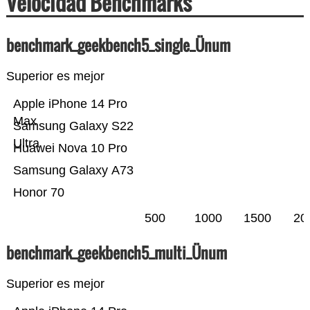
Velocidad Benchmarks
benchmark_geekbench5_single_Ünum
Superior es mejor
Apple iPhone 14 Pro
Max
Samsung Galaxy S22
Ultra
Huawei Nova 10 Pro
Samsung Galaxy A73
Honor 70
500
1000
1500
20
benchmark_geekbench5_multi_Ünum
Superior es mejor