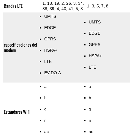
1, 18, 19, 2, 26, 3, 34,
Bandas LTE
1, 3, 5, 7, 8
38, 39, 4, 40, 41, 5, 8
UMTS
UMTS
EDGE
EDGE
GPRS
especificaciones del
GPRS
módem
HSPA+
HSPA+
LTE
LTE
EV-DO A
a
a
b
b
g
g
Estándares WiFi
n
n
ac
ac