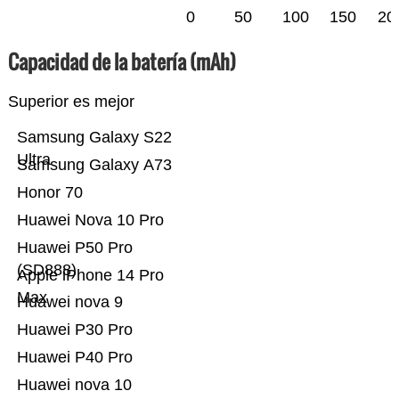
0
50
100
150
20
Capacidad de la batería (mAh)
Superior es mejor
Samsung Galaxy S22
Ultra
Samsung Galaxy A73
Honor 70
Huawei Nova 10 Pro
Huawei P50 Pro
(SD888)
Apple iPhone 14 Pro
Max
Huawei nova 9
Huawei P30 Pro
Huawei P40 Pro
Huawei nova 10