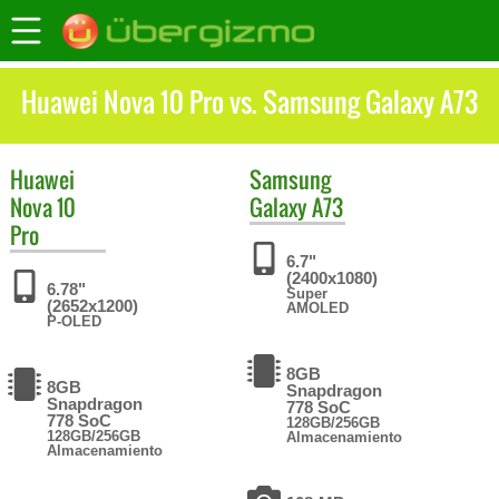
Huawei Nova 10 Pro vs. Samsung Galaxy A73
Huawei
Samsung
Nova 10
Galaxy A73
Pro
6.7"
(2400x1080)
6.78"
Super
(2652x1200)
AMOLED
P-OLED
8GB
8GB
Snapdragon
Snapdragon
778 SoC
778 SoC
128GB/256GB
128GB/256GB
Almacenamiento
Almacenamiento