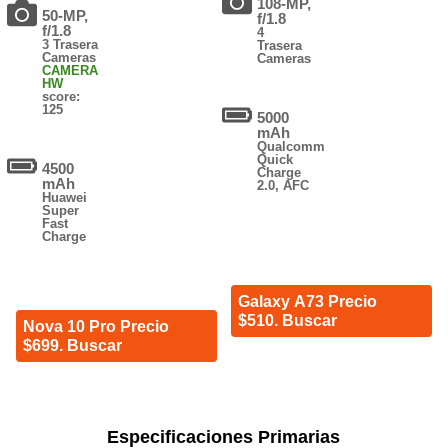
108-MP,
50-MP,
f/1.8
f/1.8
4
3 Trasera
Trasera
Cameras
Cameras
CAMERA
HW
score:
125
5000
mAh
Qualcomm
Quick
4500
Charge
mAh
2.0, AFC
Huawei
Super
Fast
Charge
Galaxy A73 Precio
$510. Buscar
Nova 10 Pro Precio
$699. Buscar
Especificaciones Primarias