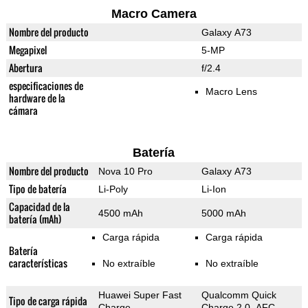
Macro Camera
Nombre del producto
Galaxy A73
Megapixel
5-MP
Abertura
f/2.4
especificaciones de
Macro Lens
hardware de la
cámara
Batería
Nombre del producto
Nova 10 Pro
Galaxy A73
Tipo de batería
Li-Poly
Li-Ion
Capacidad de la
4500 mAh
5000 mAh
batería (mAh)
Carga rápida
Carga rápida
Batería
características
No extraíble
No extraíble
Huawei Super Fast
Qualcomm Quick
Tipo de carga rápida
Charge
Charge 2.0, AFC