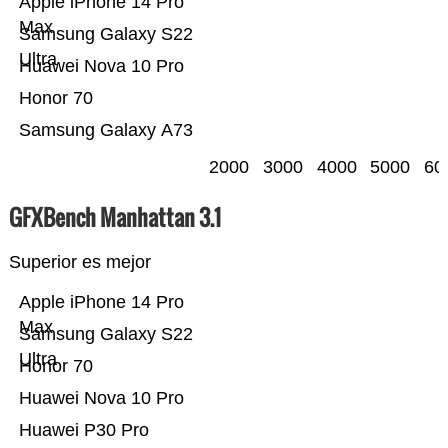
Apple iPhone 14 Pro
Max
Samsung Galaxy S22
Ultra
Huawei Nova 10 Pro
Honor 70
Samsung Galaxy A73
2000
3000
4000
5000
60
GFXBench Manhattan 3.1
Superior es mejor
Apple iPhone 14 Pro
Max
Samsung Galaxy S22
Ultra
Honor 70
Huawei Nova 10 Pro
Huawei P30 Pro