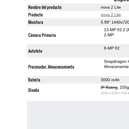
Nombre del producto
nova 2 Lite
Producto
nova 2 Lite
Monitora
5.99" 1440x72
13-MP f/2.2
(
Cámara Primaria
2-MP
8-MP f/2
Autofoto
Snapdragon 
Procesador, Almacenamiento
Almacenamie
Bateria
3000 mAh
IP Rating
, 155
Diseño
(3.02 x 6.23 x 0.31 