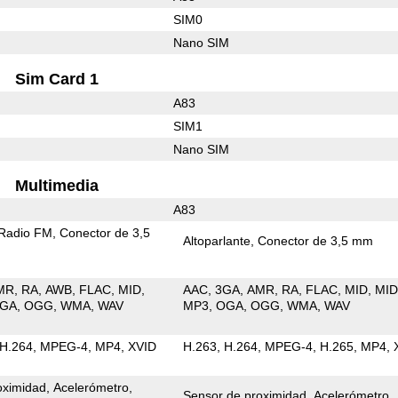
SIM0
Nano SIM
Sim Card 1
A83
SIM1
Nano SIM
Multimedia
A83
Radio FM
Conector de 3,5
Altoparlante
Conector de 3,5 mm
MR
RA
AWB
FLAC
MID
AAC
3GA
AMR
RA
FLAC
MID
MID
GA
OGG
WMA
WAV
MP3
OGA
OGG
WMA
WAV
H.264
MPEG-4
MP4
XVID
H.263
H.264
MPEG-4
H.265
MP4
oximidad
Acelerómetro
Sensor de proximidad
Acelerómetro