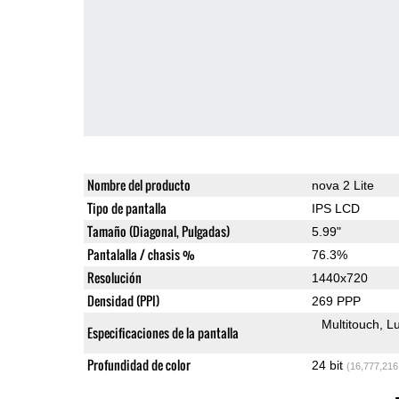
Nombre del producto
nova 2 Lite
Tipo de pantalla
IPS LCD
Tamaño (Diagonal, Pulgadas)
5.99"
Pantalalla / chasis %
76.3%
Resolución
1440x720
Densidad (PPI)
269 PPP
Multitouch
Lu
Especificaciones de la pantalla
Profundidad de color
24 bit
(16,777,216