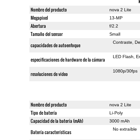
Nombre del producto
nova 2 Lite
Megapixel
13-MP
Abertura
f/2.2
Tamaño del sensor
Small
Contraste
De
capacidades de autoenfoque
LED Flash
E
especificaciones de hardware de la cámara
1080p/30fps
resoluciones de video
Nombre del producto
nova 2 Lite
Tipo de batería
Li-Poly
Capacidad de la batería (mAh)
3000 mAh
No extraíble
Batería características