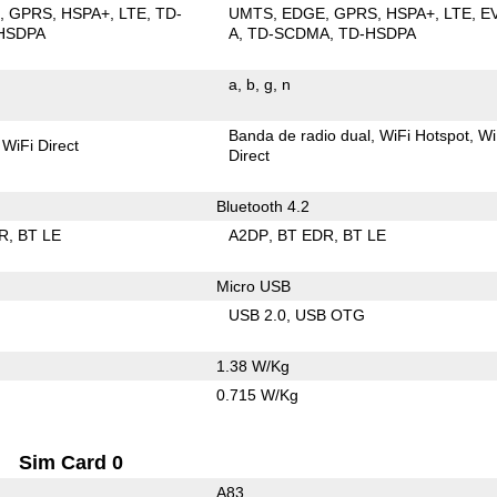
E
GPRS
HSPA+
LTE
TD-
UMTS
EDGE
GPRS
HSPA+
LTE
E
HSDPA
A
TD-SCDMA
TD-HSDPA
a
b
g
n
Banda de radio dual
WiFi Hotspot
Wi
WiFi Direct
Direct
Bluetooth 4.2
R
BT LE
A2DP
BT EDR
BT LE
Micro USB
USB 2.0
USB OTG
1.38 W/Kg
0.715 W/Kg
Sim Card 0
A83