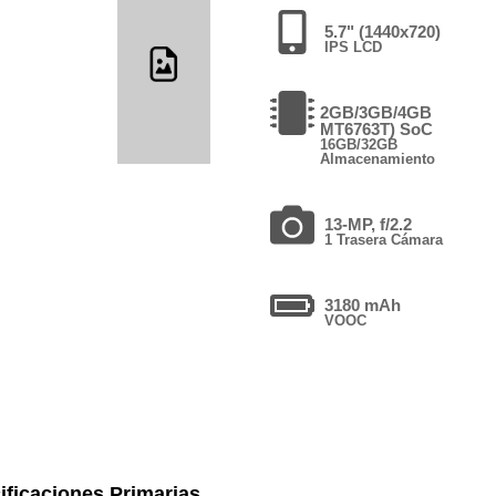
5.7" (1440x720)
IPS LCD
2GB/3GB/4GB
MT6763T) SoC
16GB/32GB
Almacenamiento
13-MP, f/2.2
1 Trasera Cámara
3180 mAh
VOOC
ificaciones Primarias