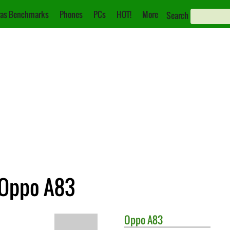
as Benchmarks
Phones
PCs
HOT!
More
Search
. Oppo A83
Oppo
A83