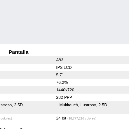
Pantalla
A83
IPS LCD
5.7"
76.2%
1440x720
282 PPP
stroso
2.5D
Multitouch
Lustroso
2.5D
24 bit
 colores)
(16,777,216 colores)