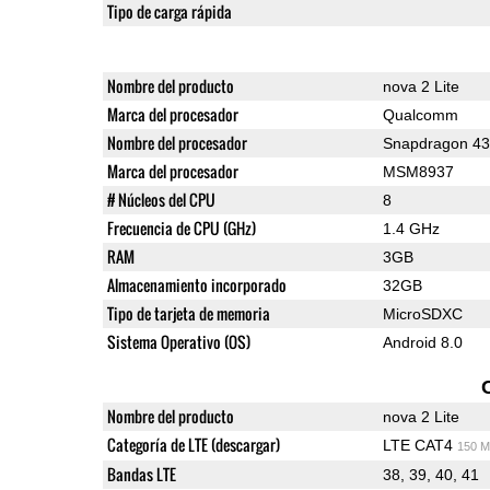
Tipo de carga rápida
Nombre del producto
nova 2 Lite
Marca del procesador
Qualcomm
Nombre del procesador
Snapdragon 4
Marca del procesador
MSM8937
# Núcleos del CPU
8
Frecuencia de CPU (GHz)
1.4 GHz
RAM
3GB
Almacenamiento incorporado
32GB
Tipo de tarjeta de memoria
MicroSDXC
Sistema Operativo (OS)
Android 8.0
Nombre del producto
nova 2 Lite
Categoría de LTE (descargar)
LTE CAT4
150 M
Bandas LTE
38, 39, 40, 41