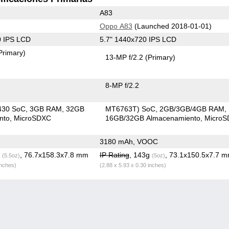
A83
Oppo A83
(Launched 2018-01-01)
0 IPS LCD
5.7" 1440x720 IPS LCD
Primary)
13-MP f/2.2
(Primary)
8-MP f/2.2
430 SoC
3GB RAM
32GB
MT6763T) SoC
2GB/3GB/4GB RAM
nto
MicroSDXC
16GB/32GB Almacenamiento
Micro
3180 mAh, VOOC
g
, 76.7x158.3x7.8 mm
IP Rating
, 143g
, 73.1x150.5x7.7 
(5.5oz)
(5oz)
inches)
(2.88 x 5.93 x 0.30 inches)