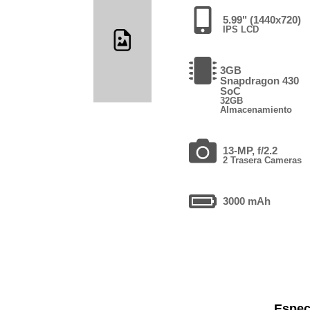
5.99" (1440x720)
IPS LCD
3GB
Snapdragon 430
SoC
32GB
Almacenamiento
13-MP, f/2.2
2 Trasera Cameras
3000 mAh
Espec