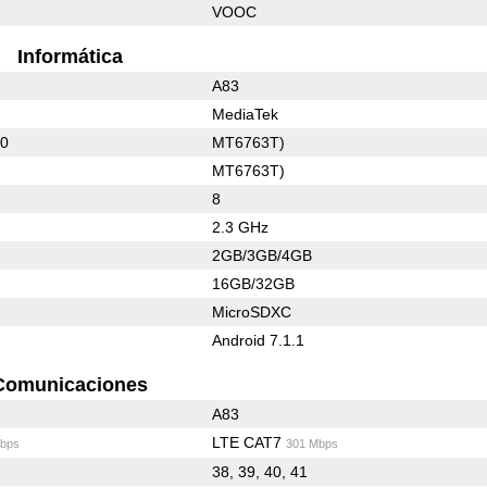
VOOC
Informática
A83
MediaTek
30
MT6763T)
MT6763T)
8
2.3 GHz
2GB/3GB/4GB
16GB/32GB
MicroSDXC
Android 7.1.1
Comunicaciones
A83
LTE CAT7
bps
301 Mbps
38, 39, 40, 41