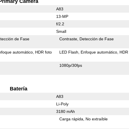
Primary Camera
A83
13-MP
f/2.2
Small
tección de Fase
Contraste
Detección de Fase
nfoque automático
HDR foto
LED Flash
Enfoque automático
HDR 
1080p/30fps
Batería
A83
Li-Poly
3180 mAh
Carga rápida
No extraíble