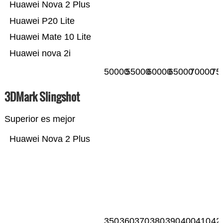
Huawei Nova 2 Plus
Huawei P20 Lite
Huawei Mate 10 Lite
Huawei nova 2i
50000
55000
60000
65000
70000
75
3DMark Slingshot
Superior es mejor
Huawei Nova 2 Plus
350
360
370
380
390
400
410
42