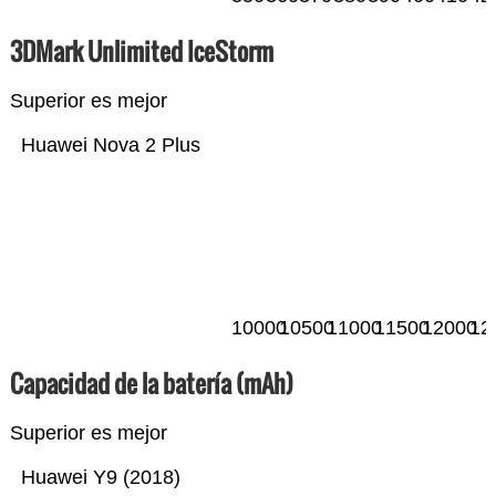
3DMark Unlimited IceStorm
Superior es mejor
Huawei Nova 2 Plus
10000
10500
11000
11500
12000
12
Capacidad de la batería (mAh)
Superior es mejor
Huawei Y9 (2018)