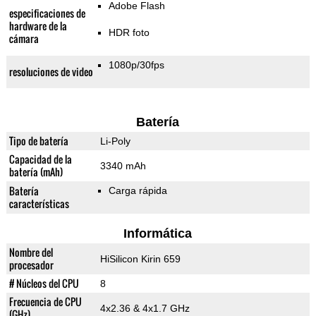
Adobe Flash
especificaciones de
hardware de la
HDR foto
cámara
1080p/30fps
resoluciones de video
Batería
Tipo de batería
Li-Poly
Capacidad de la
3340 mAh
batería (mAh)
Batería
Carga rápida
características
Informática
Nombre del
HiSilicon Kirin 659
procesador
# Núcleos del CPU
8
Frecuencia de CPU
4x2.36 & 4x1.7 GHz
(GHz)