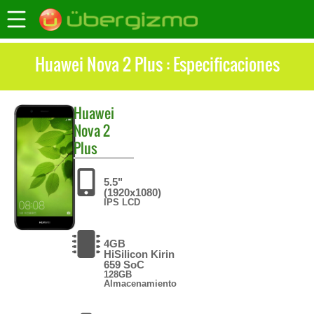
Huawei Nova 2 Plus : Especificaciones
Huawei
Nova 2
Plus
5.5"
(1920x1080)
IPS LCD
4GB
HiSilicon Kirin
659 SoC
128GB
Almacenamiento