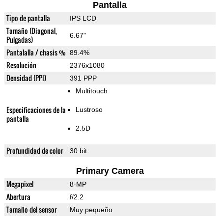
Pantalla
Tipo de pantalla
IPS LCD
Tamaño (Diagonal,
6.67"
Pulgadas)
Pantalalla / chasis %
89.4%
Resolución
2376x1080
Densidad (PPI)
391 PPP
Multitouch
Especificaciones de la
Lustroso
pantalla
2.5D
Profundidad de color
30 bit
Primary Camera
Megapixel
8-MP
Abertura
f/2.2
Tamaño del sensor
Muy pequeño