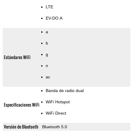
LTE
EV-DO A
a
b
g
Estándares WiFi
n
ac
Banda de radio dual
WiFi Hotspot
Especificaciones WiFi
WiFi Direct
Versión de Bluetooth
Bluetooth 5.0