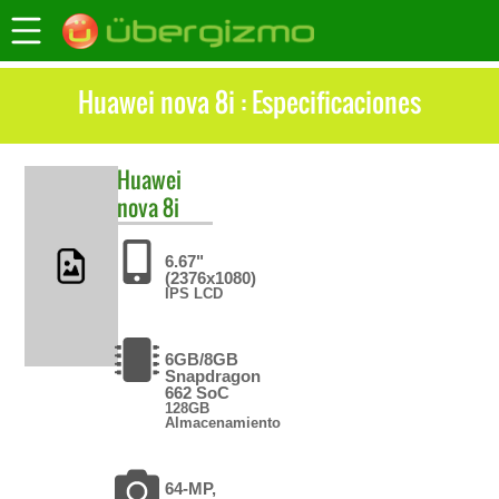
Huawei nova 8i : Especificaciones
Huawei
nova 8i
6.67"
(2376x1080)
IPS LCD
6GB/8GB
Snapdragon
662 SoC
128GB
Almacenamiento
64-MP,