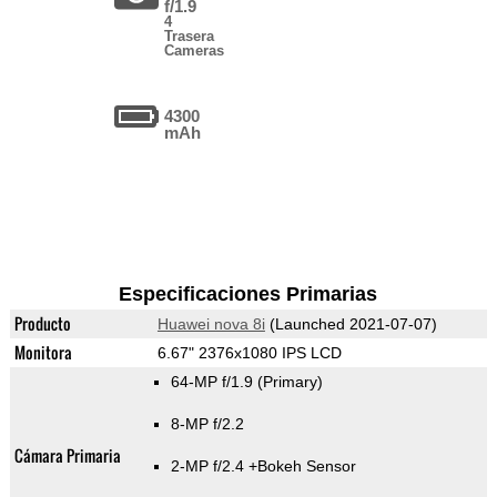
f/1.9
4
Trasera
Cameras
4300
mAh
Especificaciones Primarias
Producto
Huawei nova 8i
(Launched 2021-07-07)
Monitora
6.67" 2376x1080 IPS LCD
64-MP f/1.9
(Primary)
8-MP f/2.2
Cámara Primaria
2-MP f/2.4
+Bokeh Sensor