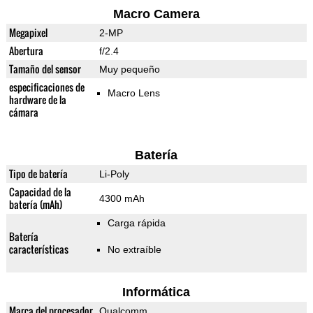
Macro Camera
Megapixel
2-MP
Abertura
f/2.4
Tamaño del sensor
Muy pequeño
especificaciones de
Macro Lens
hardware de la
cámara
Batería
Tipo de batería
Li-Poly
Capacidad de la
4300 mAh
batería (mAh)
Carga rápida
Batería
características
No extraíble
Informática
Marca del procesador
Qualcomm