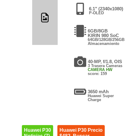
6.1" (2340x1080)
P-OLED
6GB/8GB
KIRIN 980 SoC
64GB/128GB/256GB
Almacenamiento
40-MP, f/1.8, OIS
3 Trasera Cameras
CAMERA HW
score: 159
3650 mAh
Huawei Super
Charge
Huawei P30
Huawei P30 Precio
Noticias (7)
$482. Buscar