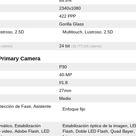
85.8%
2340x1080
422 PPP
Gorilla Glass
stroso
2.5D
Multitouch
Lustroso
2.5D
24 bit
 colores)
(16,777,216 colores)
Primary Camera
P30
40-MP
f/1.8
27mm
Medio
tección de Fase
Asistente
Enfoque fijo
mático
Estabilización
Estabilización óptica de la imagen
LE
e video
Adobe Flash
LED
Flash
Doble LED Flash
Quad Bayer