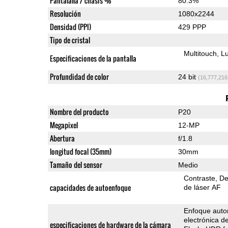
Pantalalla / chasis %
80.3%
Resolución
1080x2244
Densidad (PPI)
429 PPP
Tipo de cristal
Multitouch
Lu
Especificaciones de la pantalla
Profundidad de color
24 bit
(16,777,216
Nombre del producto
P20
Megapixel
12-MP
Abertura
f/1.8
longitud focal (35mm)
30mm
Tamaño del sensor
Medio
Contraste
De
capacidades de autoenfoque
de láser AF
Enfoque auto
electrónica d
especificaciones de hardware de la cámara