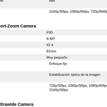
to
foto
2160p/30fps
1080p/60fps
720p/960f
ort-Zoom Camera
P30
8-MP
f/2.4
81mm
Muy pequeño
Enfoque fijo
Estabilización óptica de la imagen
720p/30fps
1080p/30fps
1080p/60fp
2160p/30fps
ltrawide Camera