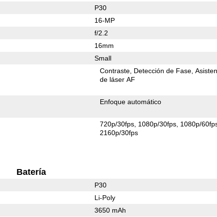
P30
16-MP
f/2.2
16mm
Small
Contraste
Detección de Fase
Asiste
de láser AF
Enfoque automático
720p/30fps
1080p/30fps
1080p/60fp
2160p/30fps
Batería
P30
Li-Poly
3650 mAh