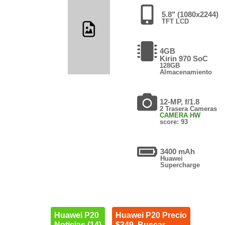
5.8" (1080x2244)
TFT LCD
4GB
Kirin 970 SoC
128GB
Almacenamiento
12-MP, f/1.8
2 Trasera Cameras
CAMERA HW
score: 93
3400 mAh
Huawei
Supercharge
Huawei P20
Huawei P20 Precio
Noticias (14)
$349. Buscar