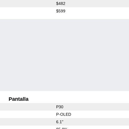
$482
$599
Pantalla
P30
P-OLED
6.1"