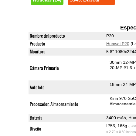
Espec
Nombre del producto
P20
Producto
Huawei P20
(La
Monitora
5.8" 1080x224
30mm 12-MP 
Cámara Primaria
20-MP f/1.6
+
18mm 24-MP 
Autofoto
Kirin 970 So
Procesador, Almacenamiento
Almacenamie
Bateria
3400 mAh, Hua
IP53, 165g
(5.8o
Diseño
x 2.79 x 0.30 inches