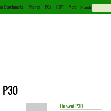
as Benchmarks
Phones
PCs
HOT!
More
Search
i P30
Huawei
P30