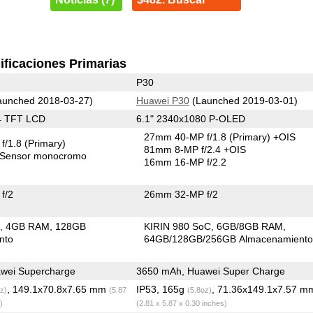
ificaciones Primarias
P30
unched 2018-03-27)
Huawei P30
(Launched 2019-03-01)
4 TFT LCD
6.1" 2340x1080 P-OLED
27mm 40-MP f/1.8
(Primary)
+OIS
f/1.8
(Primary)
81mm 8-MP f/2.4 +OIS
Sensor monocromo
16mm 16-MP f/2.2
f/2
26mm 32-MP f/2
C
4GB RAM
128GB
KIRIN 980 SoC
6GB/8GB RAM
nto
64GB/128GB/256GB Almacenamient
wei Supercharge
3650 mAh, Huawei Super Charge
, 149.1x70.8x7.65 mm
IP53, 165g
, 71.36x149.1x7.57 m
z)
(5.87
(5.8oz)
)
(2.81 x 5.87 x 0.30 inches)