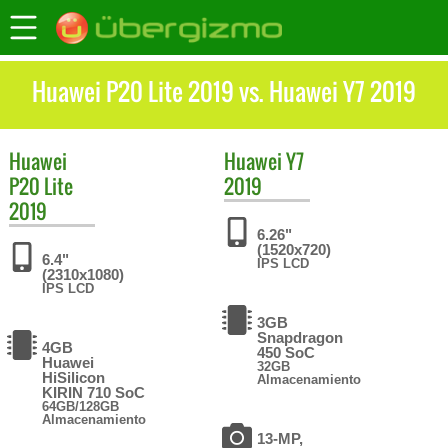
Huawei P20 Lite 2019 vs. Huawei Y7 2019
Huawei
Huawei
Y7
P20 Lite
2019
2019
6.26"
(1520x720)
6.4"
IPS LCD
(2310x1080)
IPS LCD
3GB
Snapdragon
4GB
450 SoC
Huawei
32GB
HiSilicon
Almacenamiento
KIRIN 710 SoC
64GB/128GB
Almacenamiento
13-MP,