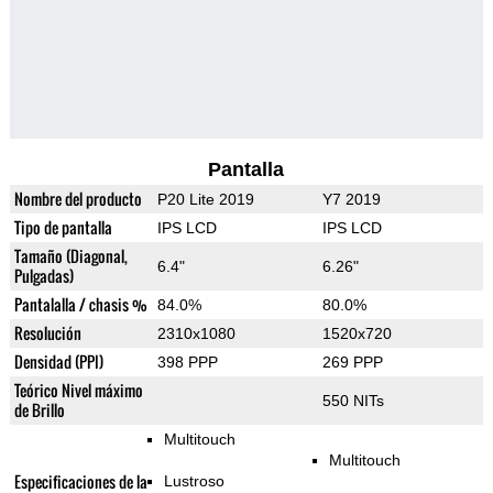
Pantalla
Nombre del producto
P20 Lite 2019
Y7 2019
Tipo de pantalla
IPS LCD
IPS LCD
Tamaño (Diagonal,
6.4"
6.26"
Pulgadas)
Pantalalla / chasis %
84.0%
80.0%
Resolución
2310x1080
1520x720
Densidad (PPI)
398 PPP
269 PPP
Teórico Nivel máximo
550 NITs
de Brillo
Multitouch
Multitouch
Especificaciones de la
Lustroso