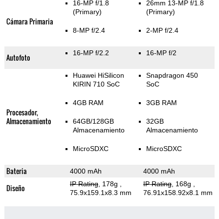
16-MP f/1.8
26mm 13-MP f/1.8
(Primary)
(Primary)
Cámara Primaria
8-MP f/2.4
2-MP f/2.4
16-MP f/2.2
16-MP f/2
Autofoto
Huawei HiSilicon
Snapdragon 450
KIRIN 710 SoC
SoC
4GB RAM
3GB RAM
Procesador,
Almacenamiento
64GB/128GB
32GB
Almacenamiento
Almacenamiento
MicroSDXC
MicroSDXC
Bateria
4000 mAh
4000 mAh
IP Rating
, 178g
,
IP Rating
, 168g
,
Diseño
75.9x159.1x8.3 mm
76.91x158.92x8.1 mm