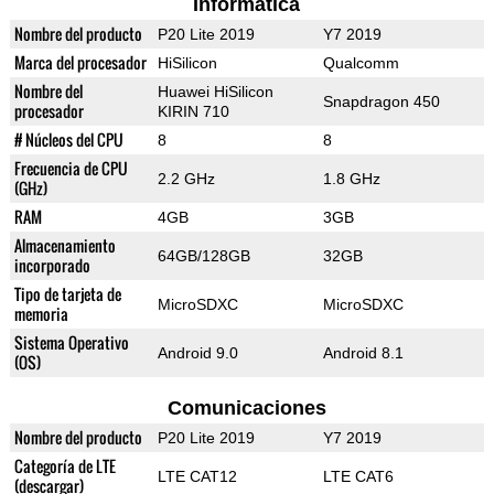
Informática
Nombre del producto
P20 Lite 2019
Y7 2019
Marca del procesador
HiSilicon
Qualcomm
Nombre del
Huawei HiSilicon
Snapdragon 450
procesador
KIRIN 710
# Núcleos del CPU
8
8
Frecuencia de CPU
2.2 GHz
1.8 GHz
(GHz)
RAM
4GB
3GB
Almacenamiento
64GB/128GB
32GB
incorporado
Tipo de tarjeta de
MicroSDXC
MicroSDXC
memoria
Sistema Operativo
Android 9.0
Android 8.1
(OS)
Comunicaciones
Nombre del producto
P20 Lite 2019
Y7 2019
Categoría de LTE
LTE CAT12
LTE CAT6
(descargar)