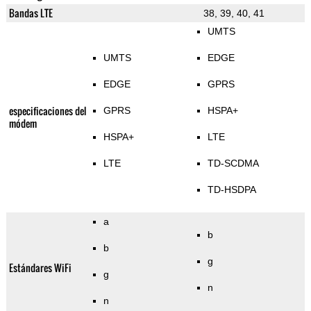
Bandas LTE
38, 39, 40, 41
UMTS
UMTS
EDGE
EDGE
GPRS
especificaciones del
GPRS
HSPA+
módem
HSPA+
LTE
LTE
TD-SCDMA
TD-HSDPA
a
b
b
g
Estándares WiFi
g
n
n