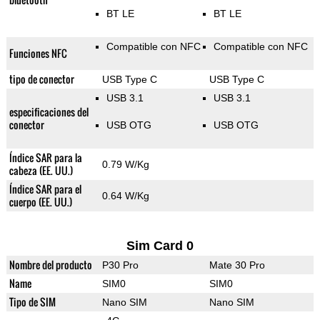
BT LE
BT LE
Compatible con NFC
Compatible con NFC
Funciones NFC
tipo de conector
USB Type C
USB Type C
USB 3.1
USB 3.1
especificaciones del
conector
USB OTG
USB OTG
Índice SAR para la
0.79 W/Kg
cabeza (EE. UU.)
Índice SAR para el
0.64 W/Kg
cuerpo (EE. UU.)
Sim Card 0
Nombre del producto
P30 Pro
Mate 30 Pro
Name
SIM0
SIM0
Tipo de SIM
Nano SIM
Nano SIM