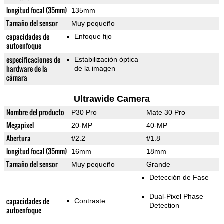
longitud focal (35mm)
135mm
Tamaño del sensor
Muy pequeño
capacidades de
Enfoque fijo
autoenfoque
especificaciones de
Estabilización óptica
hardware de la
de la imagen
cámara
Ultrawide Camera
Nombre del producto
P30 Pro
Mate 30 Pro
Megapixel
20-MP
40-MP
Abertura
f/2.2
f/1.8
longitud focal (35mm)
16mm
18mm
Tamaño del sensor
Muy pequeño
Grande
Detección de Fase
Dual-Pixel Phase
capacidades de
Contraste
Detection
autoenfoque