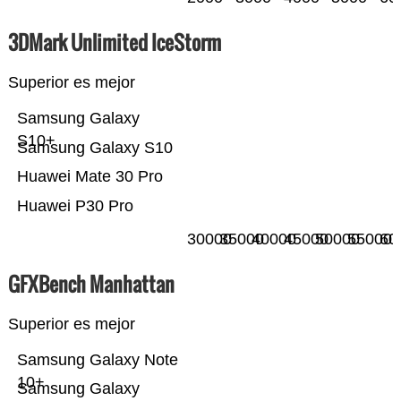
3DMark Unlimited IceStorm
Superior es mejor
Samsung Galaxy
S10+
Samsung Galaxy S10
Huawei Mate 30 Pro
Huawei P30 Pro
30000
35000
40000
45000
50000
55000
60
GFXBench Manhattan
Superior es mejor
Samsung Galaxy Note
10+
Samsung Galaxy