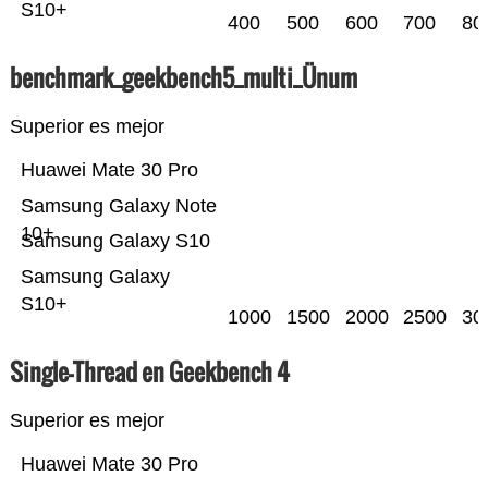
S10+
400
500
600
700
80
benchmark_geekbench5_multi_Ünum
Superior es mejor
Huawei Mate 30 Pro
Samsung Galaxy Note
10+
Samsung Galaxy S10
Samsung Galaxy
S10+
1000
1500
2000
2500
30
Single-Thread en Geekbench 4
Superior es mejor
Huawei Mate 30 Pro