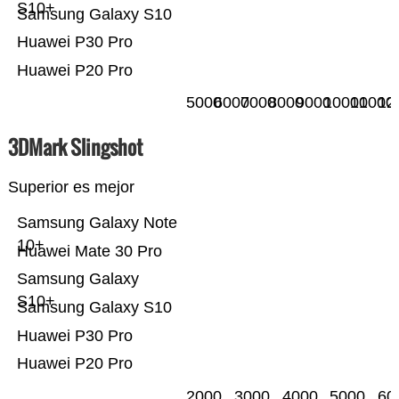
S10+
Samsung Galaxy S10
Huawei P30 Pro
Huawei P20 Pro
5000
6000
7000
8000
9000
10000
11000
12
3DMark Slingshot
Superior es mejor
Samsung Galaxy Note
10+
Huawei Mate 30 Pro
Samsung Galaxy
S10+
Samsung Galaxy S10
Huawei P30 Pro
Huawei P20 Pro
2000
3000
4000
5000
60