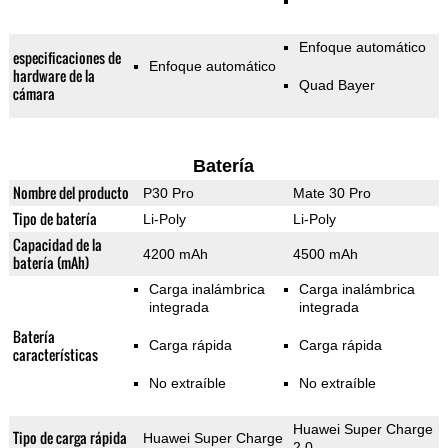
Enfoque automático
especificaciones de
Enfoque automático
hardware de la
Quad Bayer
cámara
Batería
Nombre del producto
P30 Pro
Mate 30 Pro
Tipo de batería
Li-Poly
Li-Poly
Capacidad de la
4200 mAh
4500 mAh
batería (mAh)
Carga inalámbrica
Carga inalámbrica
integrada
integrada
Batería
Carga rápida
Carga rápida
características
No extraíble
No extraíble
Huawei Super Charge
Tipo de carga rápida
Huawei Super Charge
2.0