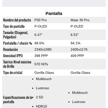
Pantalla
Nombre del producto
P30 Pro
Mate 30 Pro
Tipo de pantalla
P-OLED
P-OLED
Tamaño (Diagonal,
6.47"
6.53"
Pulgadas)
Pantalalla / chasis %
88.6%
94.1%
Resolución
2340x1080
2400x1176
Densidad (PPI)
398 PPP
409 PPP
Teórico Nivel máximo
570 NITs
de Brillo
Tipo de cristal
Gorilla Glass
Gorilla Glass
Multitouch
Lustroso
Multitouch
Especificaciones de la
2.5D
pantalla
Lustroso
HDR10