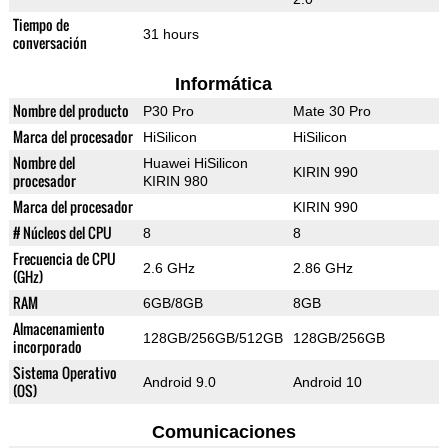
Tiempo de
31 hours
conversación
Informática
Nombre del producto
P30 Pro
Mate 30 Pro
Marca del procesador
HiSilicon
HiSilicon
Nombre del
Huawei HiSilicon
KIRIN 990
procesador
KIRIN 980
Marca del procesador
KIRIN 990
# Núcleos del CPU
8
8
Frecuencia de CPU
2.6 GHz
2.86 GHz
(GHz)
RAM
6GB/8GB
8GB
Almacenamiento
128GB/256GB/512GB
128GB/256GB
incorporado
Sistema Operativo
Android 9.0
Android 10
(OS)
Comunicaciones