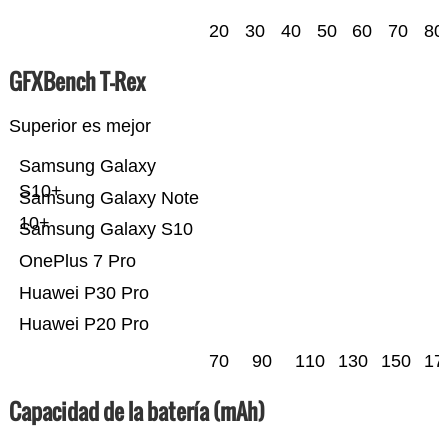
20
30
40
50
60
70
80
GFXBench T-Rex
Superior es mejor
Samsung Galaxy
S10+
Samsung Galaxy Note
10+
Samsung Galaxy S10
OnePlus 7 Pro
Huawei P30 Pro
Huawei P20 Pro
70
90
110
130
150
17
Capacidad de la batería (mAh)