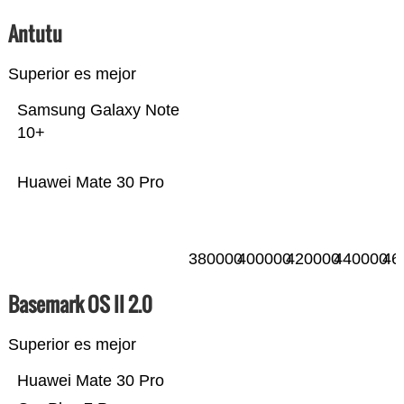
Antutu
Superior es mejor
Samsung Galaxy Note
10+
Huawei Mate 30 Pro
380000
400000
420000
440000
46
Basemark OS II 2.0
Superior es mejor
Huawei Mate 30 Pro