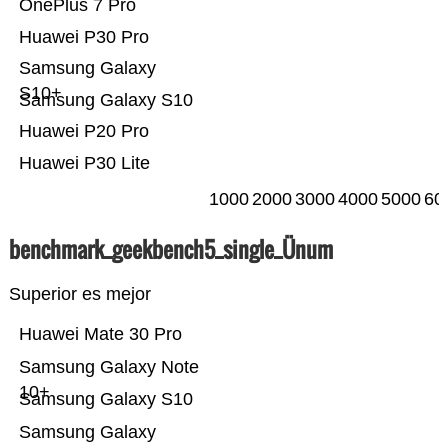
OnePlus 7 Pro
Huawei P30 Pro
Samsung Galaxy
S10+
Samsung Galaxy S10
Huawei P20 Pro
Huawei P30 Lite
1000
2000
3000
4000
5000
60
benchmark_geekbench5_single_Ünum
Superior es mejor
Huawei Mate 30 Pro
Samsung Galaxy Note
10+
Samsung Galaxy S10
Samsung Galaxy