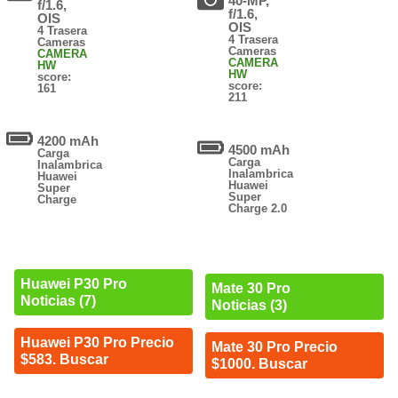
40-MP,
f/1.6,
f/1.6,
OIS
OIS
4 Trasera
4 Trasera
Cameras
Cameras
CAMERA
CAMERA
HW
HW
score:
score:
161
211
4200 mAh
4500 mAh
Carga
Carga
Inalambrica
Inalambrica
Huawei
Huawei
Super
Super
Charge
Charge 2.0
Huawei P30 Pro
Mate 30 Pro
Noticias (7)
Noticias (3)
Huawei P30 Pro Precio
Mate 30 Pro Precio
$583. Buscar
$1000. Buscar