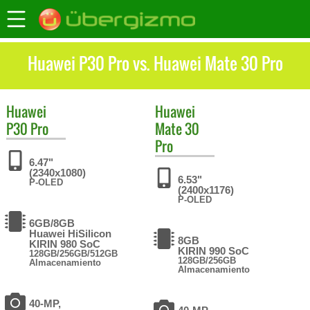
Huawei P30 Pro vs. Huawei Mate 30 Pro
Huawei
Huawei
P30 Pro
Mate 30
Pro
6.47"
(2340x1080)
6.53"
P-OLED
(2400x1176)
P-OLED
6GB/8GB
Huawei HiSilicon
8GB
KIRIN 980 SoC
KIRIN 990 SoC
128GB/256GB/512GB
128GB/256GB
Almacenamiento
Almacenamiento
40-MP,