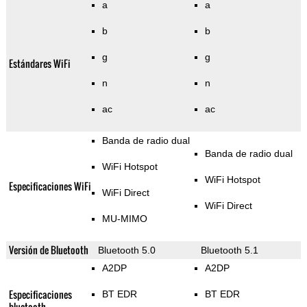
a
a
b
b
g
g
Estándares WiFi
n
n
ac
ac
Banda de radio dual
Banda de radio dual
WiFi Hotspot
WiFi Hotspot
Especificaciones WiFi
WiFi Direct
WiFi Direct
MU-MIMO
Versión de Bluetooth
Bluetooth 5.0
Bluetooth 5.1
A2DP
A2DP
Especificaciones
BT EDR
BT EDR
bluetooth