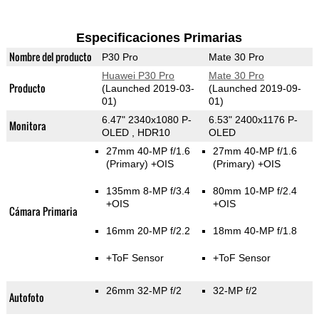
Especificaciones Primarias
Nombre del producto
P30 Pro
Mate 30 Pro
Huawei P30 Pro
Mate 30 Pro
Producto
(Launched 2019-03-
(Launched 2019-09-
01)
01)
6.47" 2340x1080 P-
6.53" 2400x1176 P-
Monitora
OLED , HDR10
OLED
27mm 40-MP f/1.6
27mm 40-MP f/1.6
(Primary)
+OIS
(Primary)
+OIS
135mm 8-MP f/3.4
80mm 10-MP f/2.4
+OIS
+OIS
Cámara Primaria
16mm 20-MP f/2.2
18mm 40-MP f/1.8
+ToF Sensor
+ToF Sensor
26mm 32-MP f/2
32-MP f/2
Autofoto