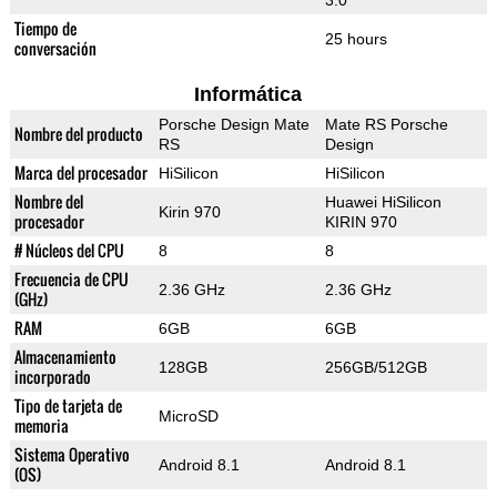
3.0
Tiempo de
25 hours
conversación
Informática
Porsche Design Mate
Mate RS Porsche
Nombre del producto
RS
Design
Marca del procesador
HiSilicon
HiSilicon
Nombre del
Huawei HiSilicon
Kirin 970
procesador
KIRIN 970
# Núcleos del CPU
8
8
Frecuencia de CPU
2.36 GHz
2.36 GHz
(GHz)
RAM
6GB
6GB
Almacenamiento
128GB
256GB/512GB
incorporado
Tipo de tarjeta de
MicroSD
memoria
Sistema Operativo
Android 8.1
Android 8.1
(OS)