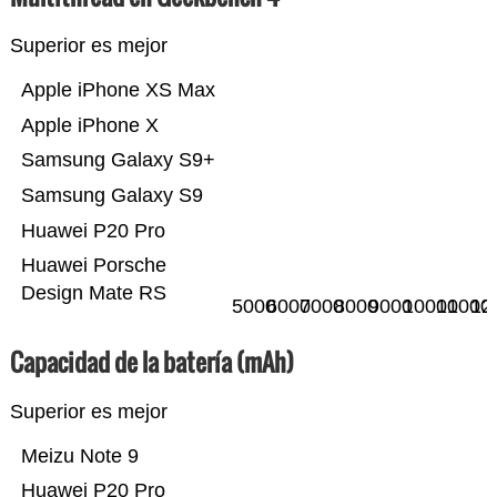
Superior es mejor
Apple iPhone XS Max
Apple iPhone X
Samsung Galaxy S9+
Samsung Galaxy S9
Huawei P20 Pro
Huawei Porsche
Design Mate RS
5000
6000
7000
8000
9000
10000
11000
12
Capacidad de la batería (mAh)
Superior es mejor
Meizu Note 9
Huawei P20 Pro