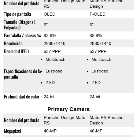
Porsche Design Mate
Mate RS Porsche
Nombre del producto
RS
Design
Tipo de pantalla
OLED
P-OLED
Tamaño (Diagonal,
6"
6"
Pulgadas)
Pantalalla / chasis %
83.8%
83.8%
Resolución
2880x1440
2880x1440
Densidad (PPI)
537 PPP
537 PPP
Multitouch
Multitouch
Especificaciones de la
Lustroso
Lustroso
pantalla
2.5D
2.5D
Profundidad de color
24 bit
24 bit
Primary Camera
Porsche Design Mate
Mate RS Porsche
Nombre del producto
RS
Design
Megapixel
40-MP
40-MP