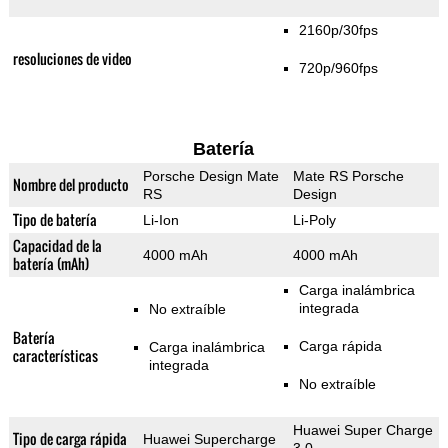
2160p/30fps
resoluciones de video
720p/960fps
Batería
Porsche Design Mate
Mate RS Porsche
Nombre del producto
RS
Design
Tipo de batería
Li-Ion
Li-Poly
Capacidad de la
4000 mAh
4000 mAh
batería (mAh)
Carga inalámbrica
integrada
No extraíble
Batería
Carga rápida
Carga inalámbrica
características
integrada
No extraíble
Huawei Super Charge
Tipo de carga rápida
Huawei Supercharge