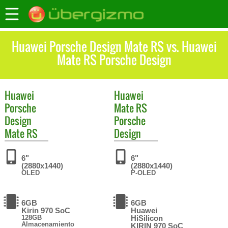
Huawei Porsche Design Mate RS vs. Huawei
Mate RS Porsche Design
Huawei
Huawei
Porsche
Mate RS
Design
Porsche
Mate RS
Design
6"
6"
(2880x1440)
(2880x1440)
OLED
P-OLED
6GB
6GB
Kirin 970 SoC
Huawei
128GB
HiSilicon
Almacenamiento
KIRIN 970 SoC