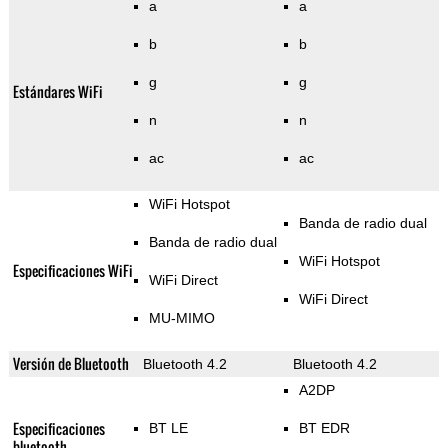
a
a
b
b
g
g
Estándares WiFi
n
n
ac
ac
WiFi Hotspot
Banda de radio dual
Banda de radio dual
WiFi Hotspot
Especificaciones WiFi
WiFi Direct
WiFi Direct
MU-MIMO
Versión de Bluetooth
Bluetooth 4.2
Bluetooth 4.2
A2DP
Especificaciones
BT LE
BT EDR
bluetooth