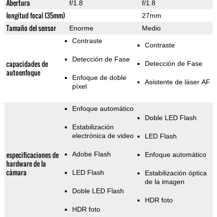
Abertura
f/1.8
f/1.8
longitud focal (35mm)
27mm
Tamaño del sensor
Enorme
Medio
Contraste
Contraste
Detección de Fase
capacidades de
Detección de Fase
autoenfoque
Enfoque de doble
Asistente de láser AF
píxel
Enfoque automático
Doble LED Flash
Estabilización
electrónica de video
LED Flash
especificaciones de
Adobe Flash
Enfoque automático
hardware de la
cámara
LED Flash
Estabilización óptica
de la imagen
Doble LED Flash
HDR foto
HDR foto