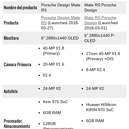
Porsche Design Mate
Mate RS Porsche
Nombre del producto
RS
Design
Porsche Design Mate
Mate RS Porsche
Producto
RS
(Launched 2018-
Design
(Launched
03-27)
2018-03-01)
6" 2880x1440 P-
Monitora
6" 2880x1440 OLED
OLED
40-MP f/1.8
(Primary)
27mm 40-MP f/1.8
(Primary)
+OIS
Cámara Primaria
20-MP f/1.6
8-MP f/2.4
f/2.4
24-MP f/2
24-MP f/2
Autofoto
Kirin 970 SoC
Huawei HiSilicon
KIRIN 970 SoC
6GB RAM
Procesador,
6GB RAM
128GB
Almacenamiento
Almacenamiento