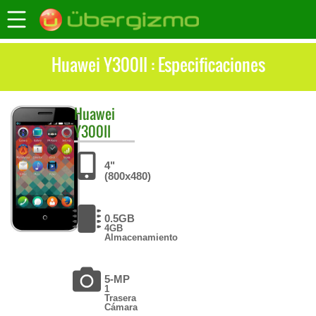
Huawei Y300II : Especificaciones
Huawei
Y300II
4"
(800x480)
0.5GB
4GB
Almacenamiento
5-MP
1
Trasera
Cámara