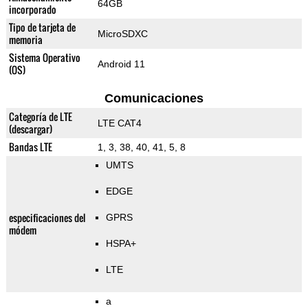
64GB
incorporado
Tipo de tarjeta de
MicroSDXC
memoria
Sistema Operativo
Android 11
(OS)
Comunicaciones
Categoría de LTE
LTE CAT4
(descargar)
Bandas LTE
1, 3, 38, 40, 41, 5, 8
UMTS
EDGE
especificaciones del
GPRS
módem
HSPA+
LTE
a