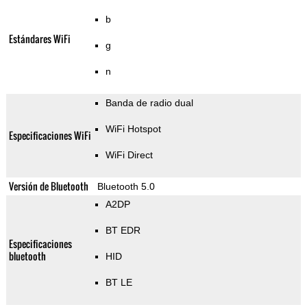
b
Estándares WiFi
g
n
Banda de radio dual
WiFi Hotspot
Especificaciones WiFi
WiFi Direct
Versión de Bluetooth
Bluetooth 5.0
A2DP
BT EDR
Especificaciones
bluetooth
HID
BT LE