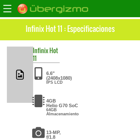
Infinix Hot 11 : Especificaciones
Infinix
Hot
11
6.6"
(2408x1080)
IPS LCD
4GB
Helio G70 SoC
64GB
Almacenamiento
13-MP,
f/1.8