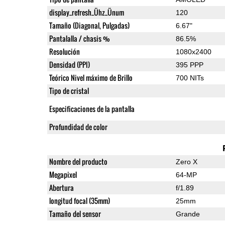
display_refresh_Ühz_Ünum
120
Tamaño (Diagonal, Pulgadas)
6.67"
Pantalalla / chasis %
86.5%
Resolución
1080x2400
Densidad (PPI)
395 PPP
Teórico Nivel máximo de Brillo
700 NITs
Tipo de cristal
Especificaciones de la pantalla
Profundidad de color
Nombre del producto
Zero X
Megapixel
64-MP
Abertura
f/1.89
longitud focal (35mm)
25mm
Tamaño del sensor
Grande