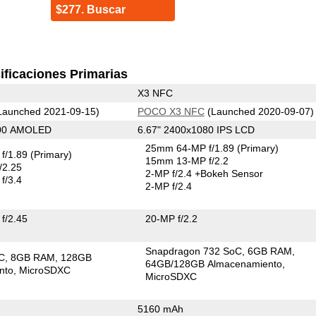
$277. Buscar
ificaciones Primarias
X3 NFC
Launched 2021-09-15)
POCO X3 NFC
(Launched 2020-09-07)
400 AMOLED
6.67" 2400x1080 IPS LCD
25mm 64-MP f/1.89
(Primary)
f/1.89
(Primary)
15mm 13-MP f/2.2
/2.25
2-MP f/2.4
+Bokeh Sensor
f/3.4
2-MP f/2.4
f/2.45
20-MP f/2.2
Snapdragon 732 SoC
6GB RAM
C
8GB RAM
128GB
64GB/128GB Almacenamiento
nto
MicroSDXC
MicroSDXC
)
5160 mAh