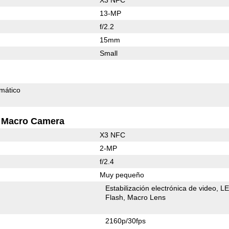
13-MP
f/2.2
15mm
Small
mático
Macro Camera
X3 NFC
2-MP
f/2.4
Muy pequeño
Estabilización electrónica de video
L
Flash
Macro Lens
2160p/30fps