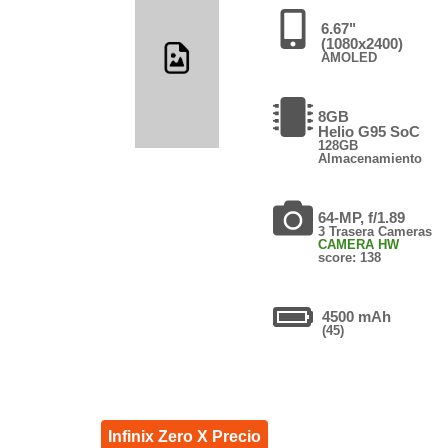
6.67"
(1080x2400)
AMOLED
8GB
Helio G95 SoC
128GB
Almacenamiento
64-MP, f/1.89
3 Trasera Cameras
CAMERA HW
score: 138
4500 mAh
(45)
Infinix Zero X Precio