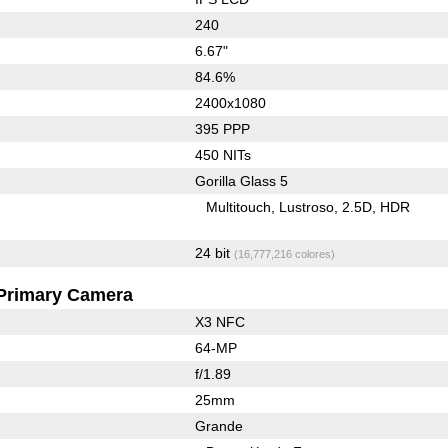
240
6.67"
84.6%
2400x1080
395 PPP
450 NITs
Gorilla Glass 5
Multitouch
Lustroso
2.5D
HDR
24 bit
(16,777,216 colores)
Primary Camera
X3 NFC
64-MP
f/1.89
25mm
Grande