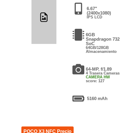
6.67"
(2400x1080)
IPS LCD
6GB
Snapdragon 732
SoC
64GB/128GB
Almacenamiento
64-MP, f/1.89
4 Trasera Cameras
CAMERA HW
score: 127
5160 mAh
POCO X3 NFC Precio