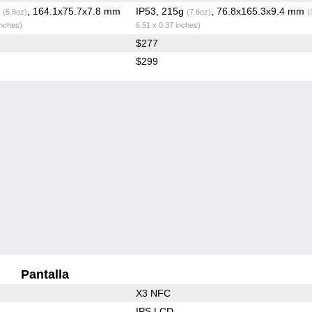
g
, 164.1x75.7x7.8 mm
IP53, 215g
, 76.8x165.3x9.4 mm
(6.8oz)
(7.6oz)
(
inches)
6.51 x 0.37 inches)
$277
$299
Pantalla
X3 NFC
IPS LCD