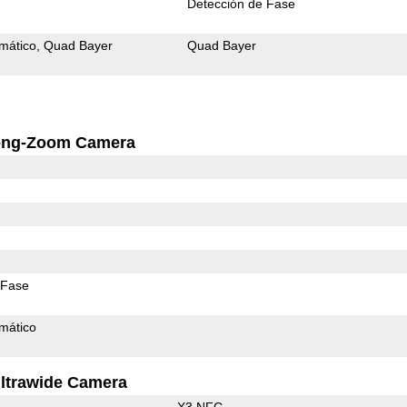
Detección de Fase
mático
Quad Bayer
Quad Bayer
ong-Zoom Camera
 Fase
mático
ltrawide Camera
X3 NFC