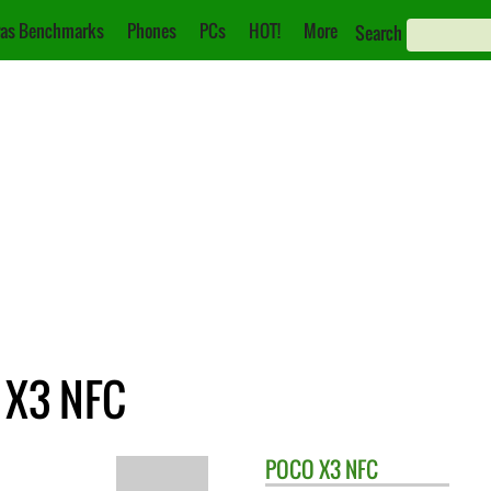
as Benchmarks
Phones
PCs
HOT!
More
Search
O X3 NFC
POCO
X3 NFC