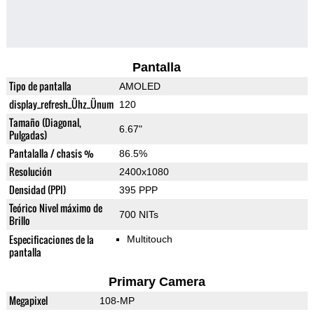
Pantalla
Tipo de pantalla
AMOLED
display_refresh_Ühz_Ünum
120
Tamaño (Diagonal,
6.67"
Pulgadas)
Pantalalla / chasis %
86.5%
Resolución
2400x1080
Densidad (PPI)
395 PPP
Teórico Nivel máximo de
700 NITs
Brillo
Especificaciones de la
Multitouch
pantalla
Primary Camera
Megapixel
108-MP