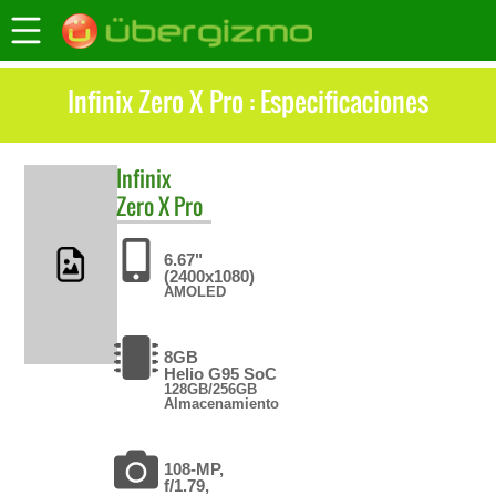
Infinix Zero X Pro : Especificaciones
Infinix
Zero X Pro
6.67"
(2400x1080)
AMOLED
8GB
Helio G95 SoC
128GB/256GB
Almacenamiento
108-MP,
f/1.79,