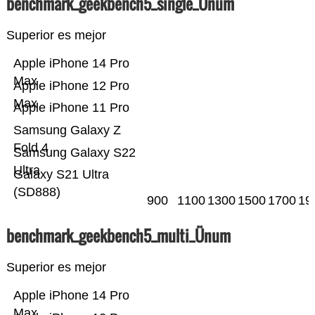
benchmark_geekbench5_single_Ünum
Superior es mejor
Apple iPhone 14 Pro
Max
Apple iPhone 12 Pro
Max
Apple iPhone 11 Pro
Samsung Galaxy Z
Fold 4
Samsung Galaxy S22
Ultra
Galaxy S21 Ultra
(SD888)
900
1100
1300
1500
1700
19
benchmark_geekbench5_multi_Ünum
Superior es mejor
Apple iPhone 14 Pro
Max