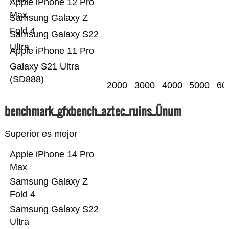
Apple iPhone 12 Pro
Max
Samsung Galaxy Z
Fold 4
Samsung Galaxy S22
Ultra
Apple iPhone 11 Pro
Galaxy S21 Ultra
(SD888)
2000
3000
4000
5000
60
benchmark_gfxbench_aztec_ruins_Ünum
Superior es mejor
Apple iPhone 14 Pro
Max
Samsung Galaxy Z
Fold 4
Samsung Galaxy S22
Ultra