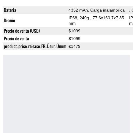
Bateria
4352 mAh, Carga inalámbrica
,
IP68, 240g
, 77.6x160.7x7.85
I
Diseño
mm
m
Precio de venta (USD)
$1099
Precio de venta
$1099
product_price_release_FR_Üeur_Ünum
€1479