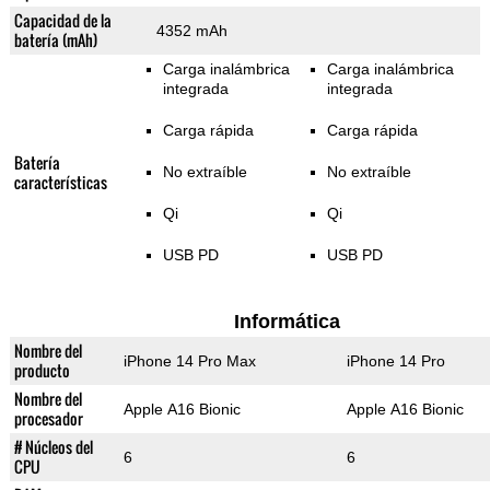
Capacidad de la
4352 mAh
batería (mAh)
Carga inalámbrica
Carga inalámbrica
integrada
integrada
Carga rápida
Carga rápida
Batería
No extraíble
No extraíble
características
Qi
Qi
USB PD
USB PD
Informática
Nombre del
iPhone 14 Pro Max
iPhone 14 Pro
producto
Nombre del
Apple A16 Bionic
Apple A16 Bionic
procesador
# Núcleos del
6
6
CPU