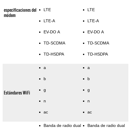
especificaciones del
LTE
LTE
módem
LTE-A
LTE-A
EV-DO A
EV-DO A
TD-SCDMA
TD-SCDMA
TD-HSDPA
TD-HSDPA
a
a
b
b
g
g
Estándares WiFi
n
n
ac
ac
Banda de radio dual
Banda de radio dual