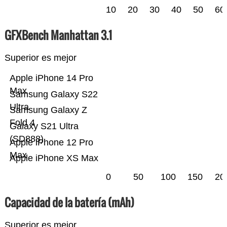
10
20
30
40
50
60
GFXBench Manhattan 3.1
Superior es mejor
Apple iPhone 14 Pro
Max
Samsung Galaxy S22
Ultra
Samsung Galaxy Z
Fold 4
Galaxy S21 Ultra
(SD888)
Apple iPhone 12 Pro
Max
Apple iPhone XS Max
0
50
100
150
20
Capacidad de la batería (mAh)
Superior es mejor