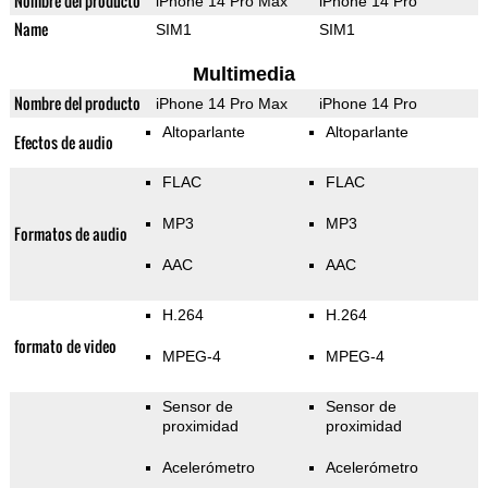
Nombre del producto
iPhone 14 Pro Max
iPhone 14 Pro
Name
SIM1
SIM1
Multimedia
Nombre del producto
iPhone 14 Pro Max
iPhone 14 Pro
Altoparlante
Altoparlante
Efectos de audio
FLAC
FLAC
MP3
MP3
Formatos de audio
AAC
AAC
H.264
H.264
formato de video
MPEG-4
MPEG-4
Sensor de
Sensor de
proximidad
proximidad
Acelerómetro
Acelerómetro