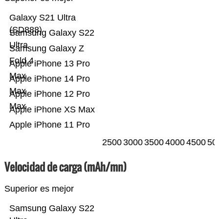
Galaxy S21 Ultra
(SD888)
Samsung Galaxy S22
Ultra
Samsung Galaxy Z
Fold 4
Apple iPhone 13 Pro
Max
Apple iPhone 14 Pro
Max
Apple iPhone 12 Pro
Max
Apple iPhone XS Max
Apple iPhone 11 Pro
2500
3000
3500
4000
4500
50
Velocidad de carga (mAh/mn)
Superior es mejor
Samsung Galaxy S22