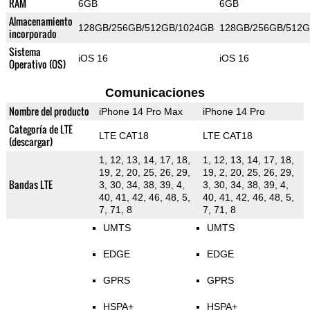
RAM
6GB
6GB
Almacenamiento
128GB/256GB/512GB/1024GB
128GB/256GB/512G
incorporado
Sistema
iOS 16
iOS 16
Operativo (OS)
Comunicaciones
Nombre del producto
iPhone 14 Pro Max
iPhone 14 Pro
Categoría de LTE
LTE CAT18
LTE CAT18
(descargar)
1, 12, 13, 14, 17, 18,
1, 12, 13, 14, 17, 18,
19, 2, 20, 25, 26, 29,
19, 2, 20, 25, 26, 29,
Bandas LTE
3, 30, 34, 38, 39, 4,
3, 30, 34, 38, 39, 4,
40, 41, 42, 46, 48, 5,
40, 41, 42, 46, 48, 5,
7, 71, 8
7, 71, 8
UMTS
UMTS
EDGE
EDGE
GPRS
GPRS
HSPA+
HSPA+