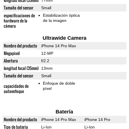
longitud focal (35mm)
77mm
Tamaño del sensor
Small
especificaciones de
Estabilización óptica
hardware de la
de la imagen
cámara
Ultrawide Camera
Nombre del producto
iPhone 14 Pro Max
Megapixel
12-MP
Abertura
f/2.2
longitud focal (35mm)
13mm
Tamaño del sensor
Small
Enfoque de doble
capacidades de
píxel
autoenfoque
Batería
Nombre del producto
iPhone 14 Pro Max
iPhone 14 Pro
Tipo de batería
Li-Ion
Li-Ion