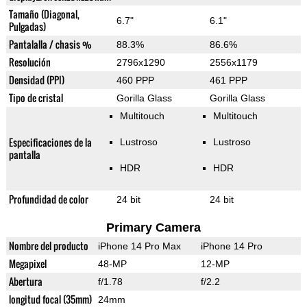
Tamaño (Diagonal,
6.7"
6.1"
Pulgadas)
Pantalalla / chasis %
88.3%
86.6%
Resolución
2796x1290
2556x1179
Densidad (PPI)
460 PPP
461 PPP
Tipo de cristal
Gorilla Glass
Gorilla Glass
Multitouch
Multitouch
Especificaciones de la
Lustroso
Lustroso
pantalla
HDR
HDR
Profundidad de color
24 bit
24 bit
Primary Camera
Nombre del producto
iPhone 14 Pro Max
iPhone 14 Pro
Megapixel
48-MP
12-MP
Abertura
f/1.78
f/2.2
longitud focal (35mm)
24mm