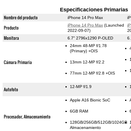
Especificaciones Primarias
Nombre del producto
iPhone 14 Pro Max
i
iPhone 14 Pro Max
(Launched
i
Producto
2022-09-07)
2
Monitora
6.7" 2796x1290 P-OLED
6
24mm 48-MP f/1.78
(Primary)
+OIS
Cámara Primaria
13mm 12-MP f/2.2
77mm 12-MP f/2.8 +OIS
12-MP f/1.9
Autofoto
Apple A16 Bionic SoC
6GB RAM
Procesador, Almacenamiento
128GB/256GB/512GB/1024GB
Almacenamiento