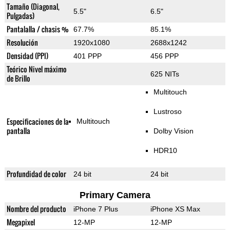
Tamaño (Diagonal,
5.5"
6.5"
Pulgadas)
Pantalalla / chasis %
67.7%
85.1%
Resolución
1920x1080
2688x1242
Densidad (PPI)
401 PPP
456 PPP
Teórico Nivel máximo
625 NITs
de Brillo
Multitouch
Lustroso
Especificaciones de la
Multitouch
pantalla
Dolby Vision
HDR10
Profundidad de color
24 bit
24 bit
Primary Camera
Nombre del producto
iPhone 7 Plus
iPhone XS Max
Megapixel
12-MP
12-MP