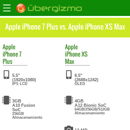
Apple iPhone 7 Plus vs. Apple iPhone XS Max
Apple
Apple
iPhone 7
iPhone XS
Plus
Max
5.5"
6.5"
(1920x1080)
(2688x1242)
IPS LCD
OLED
3GB
4GB
A10 Fusion
A12 Bionic SoC
SoC
64GB/256GB/512GB
Almacenamiento
256GB
Almacenamiento