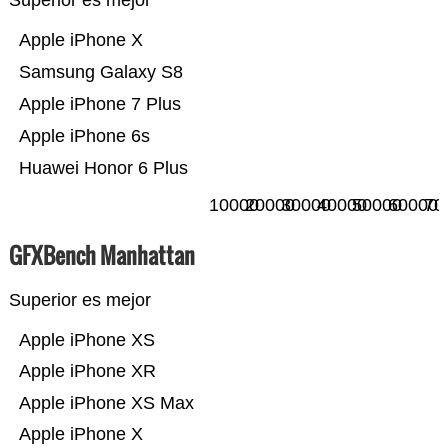
Superior es mejor
Apple iPhone X
Samsung Galaxy S8
Apple iPhone 7 Plus
Apple iPhone 6s
Huawei Honor 6 Plus
10000
20000
30000
40000
50000
60000
70
GFXBench Manhattan
Superior es mejor
Apple iPhone XS
Apple iPhone XR
Apple iPhone XS Max
Apple iPhone X