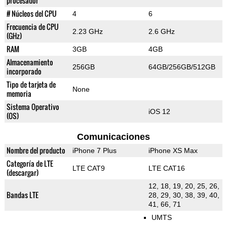
procesador
# Núcleos del CPU
4
6
Frecuencia de CPU
2.23 GHz
2.6 GHz
(GHz)
RAM
3GB
4GB
Almacenamiento
256GB
64GB/256GB/512GB
incorporado
Tipo de tarjeta de
None
memoria
Sistema Operativo
iOS 12
(OS)
Comunicaciones
Nombre del producto
iPhone 7 Plus
iPhone XS Max
Categoría de LTE
LTE CAT9
LTE CAT16
(descargar)
12, 18, 19, 20, 25, 26,
Bandas LTE
28, 29, 30, 38, 39, 40,
41, 66, 71
UMTS