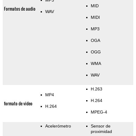
MP3
MID
Formatos de audio
WAV
MIDI
MP3
OGA
OGG
WMA
WAV
H.263
MP4
H.264
formato de video
H.264
MPEG-4
Acelerómetro
Sensor de
proximidad