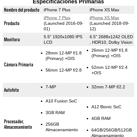
Especificaciones Primarias
Nombre del producto
iPhone 7 Plus
iPhone XS Max
iPhone 7 Plus
iPhone XS Max
Producto
(Launched 2016-09-
(Launched 2018-09-
01)
12)
5.5" 1920x1080 IPS
6.5" 2688x1242 OLED
Monitora
LCD
, HDR10, Dolby Vision
26mm 12-MP f/1.8
28mm 12-MP f/1.8
(Primary)
+OIS
(Primary)
+OIS
Cámara Primaria
52mm 12-MP f/2.4
56mm 12-MP f/2.8
+OIS
7-MP
32mm 7-MP f/2.2
Autofoto
A10 Fusion SoC
A12 Bionic SoC
3GB RAM
4GB RAM
Procesador,
256GB
Almacenamiento
Almacenamiento
64GB/256GB/512GB
Almacenamiento