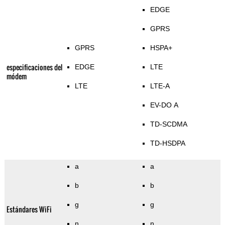
EDGE
GPRS
GPRS
HSPA+
especificaciones del
EDGE
LTE
módem
LTE
LTE-A
EV-DO A
TD-SCDMA
TD-HSDPA
a
a
b
b
g
g
Estándares WiFi
n
n