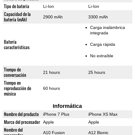
Tipo de batería
Li-Ion
Li-Ion
Capacidad de la
2900 mAh
3300 mAh
batería (mAh)
Carga inalámbrica
integrada
Batería
Carga rápida
características
No extraíble
Tiempo de
21 hours
25 hours
conversación
Tiempo en
reproducción de
60 hours
música
Informática
Nombre del producto
iPhone 7 Plus
iPhone XS Max
Marca del procesador
Apple
Apple
Nombre del
A10 Fusion
A12 Bionic