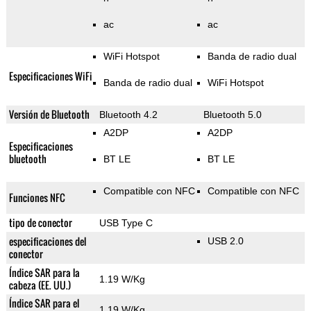
ac
ac
WiFi Hotspot
Banda de radio dual
Especificaciones WiFi
Banda de radio dual
WiFi Hotspot
Versión de Bluetooth
Bluetooth 4.2
Bluetooth 5.0
A2DP
A2DP
Especificaciones
bluetooth
BT LE
BT LE
Compatible con NFC
Compatible con NFC
Funciones NFC
tipo de conector
USB Type C
especificaciones del
USB 2.0
conector
Índice SAR para la
1.19 W/Kg
cabeza (EE. UU.)
Índice SAR para el
1.19 W/Kg