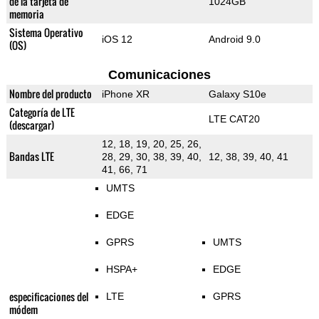
de la tarjeta de
1024GB
memoria
Sistema Operativo
iOS 12
Android 9.0
(OS)
Comunicaciones
Nombre del producto
iPhone XR
Galaxy S10e
Categoría de LTE
LTE CAT20
(descargar)
12, 18, 19, 20, 25, 26,
Bandas LTE
28, 29, 30, 38, 39, 40,
12, 38, 39, 40, 41
41, 66, 71
UMTS
EDGE
GPRS
UMTS
HSPA+
EDGE
especificaciones del
LTE
GPRS
módem