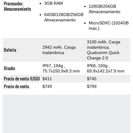
Procesador,
3GB RAM
128GB/256GB
Almacenamiento
Almacenamiento
64GB/128GB/256GB
Almacenamiento
MicroSDXC (1024GB
max.)
3100 mAh, Carga
2942 mAh, Carga
inalámbrica,
Bateria
inalámbrica
Qualcomm Quick
Charge 2.0
IP67, 194g
,
IP68, 150g
,
Diseño
75.7x150.9x8.3 mm
69.9x142.2x7.9 mm
Precio de venta (USD)
$411
$745
Precio de venta
$749
$799