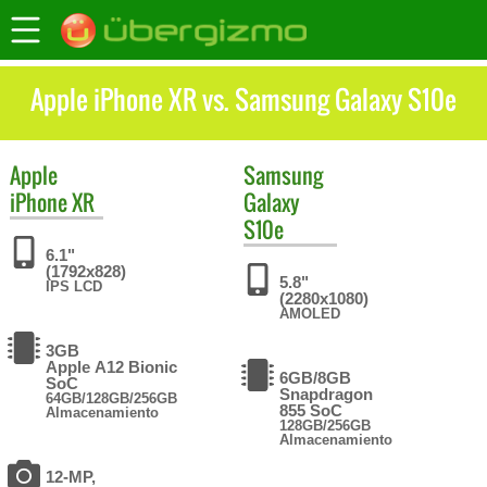
Apple iPhone XR vs. Samsung Galaxy S10e
Apple
Samsung
iPhone XR
Galaxy
S10e
6.1"
(1792x828)
5.8"
IPS LCD
(2280x1080)
AMOLED
3GB
Apple A12 Bionic
6GB/8GB
SoC
Snapdragon
64GB/128GB/256GB
855 SoC
Almacenamiento
128GB/256GB
Almacenamiento
12-MP,