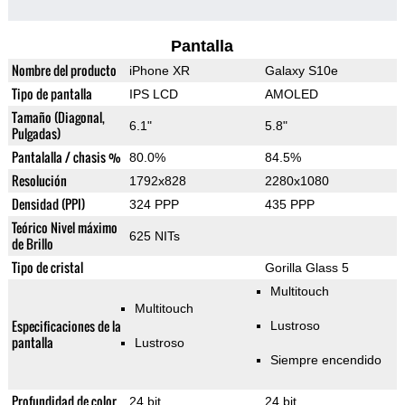
Pantalla
Nombre del producto
iPhone XR
Galaxy S10e
Tipo de pantalla
IPS LCD
AMOLED
Tamaño (Diagonal,
6.1"
5.8"
Pulgadas)
Pantalalla / chasis %
80.0%
84.5%
Resolución
1792x828
2280x1080
Densidad (PPI)
324 PPP
435 PPP
Teórico Nivel máximo
625 NITs
de Brillo
Tipo de cristal
Gorilla Glass 5
Multitouch
Multitouch
Especificaciones de la
Lustroso
pantalla
Lustroso
Siempre encendido
Profundidad de color
24 bit
24 bit