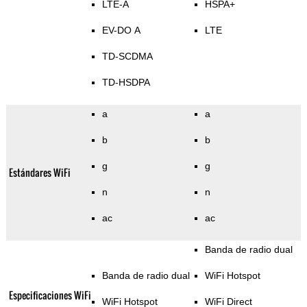
LTE-A
HSPA+
EV-DO A
LTE
TD-SCDMA
TD-HSDPA
a
a
b
b
g
g
Estándares WiFi
n
n
ac
ac
Banda de radio dual
Banda de radio dual
WiFi Hotspot
Especificaciones WiFi
WiFi Hotspot
WiFi Direct