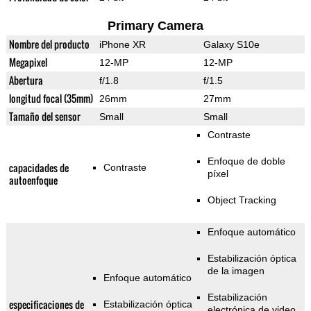
Primary Camera
Nombre del producto
iPhone XR
Galaxy S10e
Megapixel
12-MP
12-MP
Abertura
f/1.8
f/1.5
longitud focal (35mm)
26mm
27mm
Tamaño del sensor
Small
Small
Contraste
Enfoque de doble
capacidades de
Contraste
píxel
autoenfoque
Object Tracking
Enfoque automático
Estabilización óptica
de la imagen
Enfoque automático
Estabilización
especificaciones de
Estabilización óptica
electrónica de video