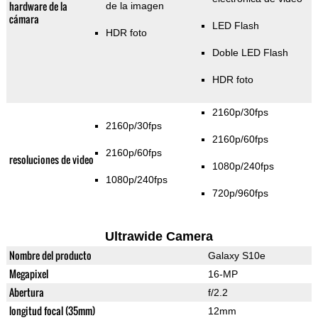
hardware de la
de la imagen
cámara
LED Flash
HDR foto
Doble LED Flash
HDR foto
2160p/30fps
2160p/30fps
2160p/60fps
2160p/60fps
resoluciones de video
1080p/240fps
1080p/240fps
720p/960fps
Ultrawide Camera
Nombre del producto
Galaxy S10e
Megapixel
16-MP
Abertura
f/2.2
longitud focal (35mm)
12mm