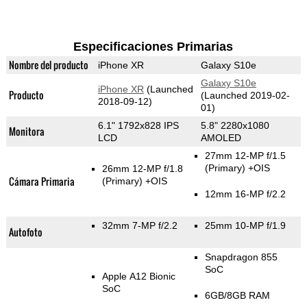
Especificaciones Primarias
Nombre del producto
iPhone XR
Galaxy S10e
Galaxy S10e
iPhone XR
(Launched
Producto
(Launched 2019-02-
2018-09-12)
01)
6.1" 1792x828 IPS
5.8" 2280x1080
Monitora
LCD
AMOLED
27mm 12-MP f/1.5
(Primary)
+OIS
26mm 12-MP f/1.8
Cámara Primaria
(Primary)
+OIS
12mm 16-MP f/2.2
32mm 7-MP f/2.2
25mm 10-MP f/1.9
Autofoto
Snapdragon 855
SoC
Apple A12 Bionic
SoC
6GB/8GB RAM