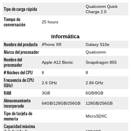
Qualcomm Quick
Tipo de carga rápida
Charge 2.0
Tiempo de
25 hours
conversación
Informática
Nombre del producto
iPhone XR
Galaxy S10e
Marca del procesador
Qualcomm
Nombre del
Apple A12 Bionic
Snapdragon 855
procesador
# Núcleos del CPU
6
8
Frecuencia de CPU
2.6 GHz
2.84 GHz
(GHz)
RAM
3GB
6GB/8GB
Almacenamiento
64GB/128GB/256GB
128GB/256GB
incorporado
Tipo de tarjeta de
MicroSDXC
memoria
Capacidad máxima