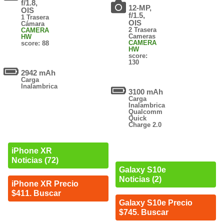
f/1.8,
12-MP,
OIS
f/1.5,
1 Trasera
OIS
Cámara
2 Trasera
CAMERA
Cameras
HW
CAMERA
score: 88
HW
score:
130
2942 mAh
Carga
Inalambrica
3100 mAh
Carga
Inalambrica
Qualcomm
Quick
Charge 2.0
iPhone XR
Noticias (72)
Galaxy S10e
Noticias (2)
iPhone XR Precio
$411. Buscar
Galaxy S10e Precio
$745. Buscar