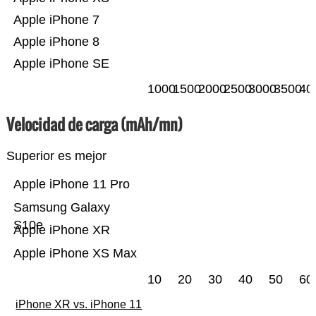
Apple iPhone 7
Apple iPhone 8
Apple iPhone SE
1000
1500
2000
2500
3000
3500
40
Velocidad de carga (mAh/mn)
Superior es mejor
Apple iPhone 11 Pro
Samsung Galaxy
S10e
Apple iPhone XR
Apple iPhone XS Max
10
20
30
40
50
60
iPhone XR vs. iPhone 11