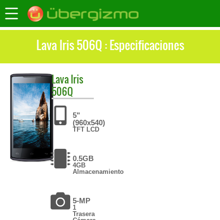
Lava Iris 506Q : Especificaciones
Lava
Iris
506Q
5"
(960x540)
TFT LCD
0.5GB
4GB
Almacenamiento
5-MP
1
Trasera