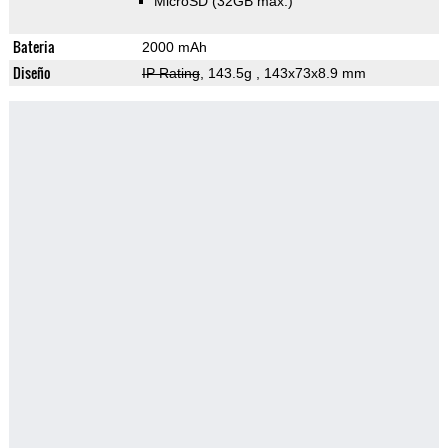
MicroSD (32GB max.)
Bateria
2000 mAh
Diseño
IP Rating
, 143.5g
, 143x73x8.9 mm