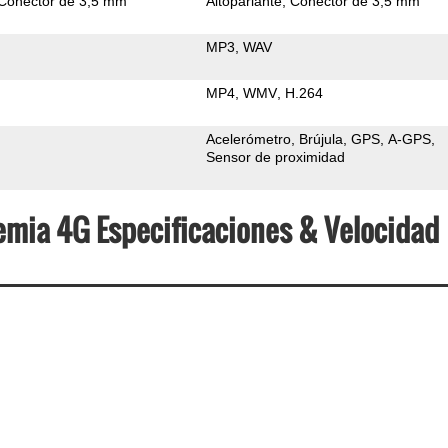
Conector de 3,5 mm
Altoparlante
Conector de 3,5 mm
MP3
WAV
MP4
WMV
H.264
Acelerómetro
Brújula
GPS
A-GPS
Sensor de proximidad
Premia 4G Especificaciones & Velocidad