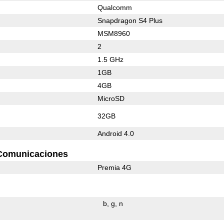
Qualcomm
Snapdragon S4 Plus
MSM8960
2
1.5 GHz
1GB
4GB
MicroSD
32GB
Android 4.0
Comunicaciones
Premia 4G
b
g
n