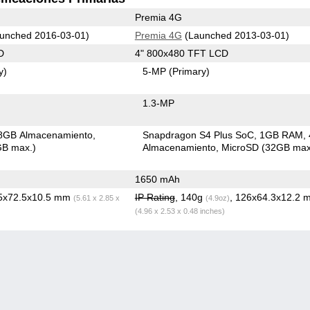
Premia 4G
unched 2016-03-01)
Premia 4G
(Launched 2013-03-01)
D
4" 800x480 TFT LCD
y)
5-MP
(Primary)
1.3-MP
8GB Almacenamiento
Snapdragon S4 Plus SoC
1GB RAM
GB max.)
Almacenamiento
MicroSD (32GB max
1650 mAh
.5x72.5x10.5 mm
IP Rating
, 140g
, 126x64.3x12.2 
(5.61 x 2.85 x
(4.9oz)
(4.96 x 2.53 x 0.48 inches)