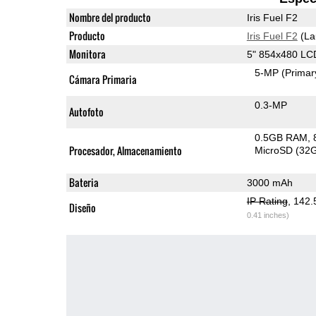
Nombre del producto
Iris Fuel F2
Producto
Iris Fuel F2
(La
Monitora
5" 854x480 LC
5-MP
(Primar
Cámara Primaria
0.3-MP
Autofoto
0.5GB RAM
Procesador, Almacenamiento
MicroSD (32
Bateria
3000 mAh
IP Rating
, 142
Diseño
0.41 inches)