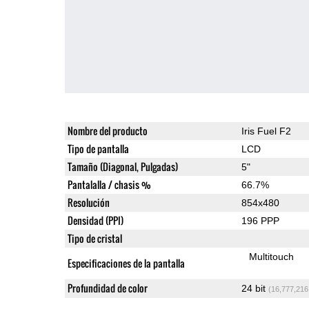
Nombre del producto
Iris Fuel F2
Tipo de pantalla
LCD
Tamaño (Diagonal, Pulgadas)
5"
Pantalalla / chasis %
66.7%
Resolución
854x480
Densidad (PPI)
196 PPP
Tipo de cristal
Multitouch
Especificaciones de la pantalla
Profundidad de color
24 bit
(16,777,216