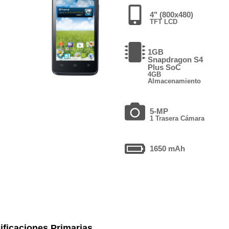
4" (800x480)
TFT LCD
1GB
Snapdragon S4
Plus SoC
4GB
Almacenamiento
5-MP
1 Trasera Cámara
1650 mAh
ificaciones Primarias