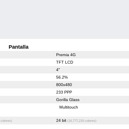
Pantalla
Premia 4G
TFT LCD
4"
56.2%
800x480
233 PPP
Gorilla Glass
Multitouch
24 bit
 colores)
(16,777,216 colores)