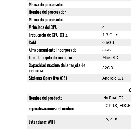
Marca del procesador
Nombre del procesador
Marca del procesador
# Núcleos del CPU
4
Frecuencia de CPU (GHz)
1.3 GHz
RAM
0.5GB
Almacenamiento incorporado
8GB
Tipo de tarjeta de memoria
MicroSD
Capacidad máxima de la tarjeta de
32GB
memoria
Sistema Operativo (OS)
Android 5.1
Nombre del producto
Iris Fuel F2
GPRS
EDGE
especificaciones del módem
b
g
n
Estándares WiFi