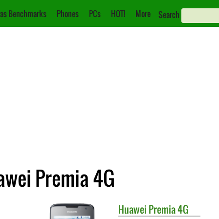
as Benchmarks
Phones
PCs
HOT!
More
Search
Huawei Premia 4G
Huawei
Premia 4G