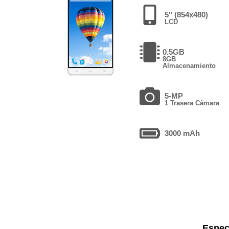
5" (854x480)
LCD
0.5GB
8GB
Almacenamiento
5-MP
1 Trasera Cámara
3000 mAh
Espec