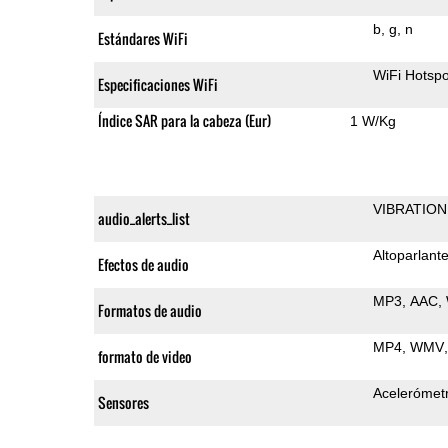
b
g
n
Estándares WiFi
WiFi Hotspo
Especificaciones WiFi
Índice SAR para la cabeza (Eur)
1 W/Kg
VIBRATION
audio_alerts_list
Altoparlant
Efectos de audio
MP3
AAC
Formatos de audio
MP4
WMV
formato de video
Acelerómet
Sensores