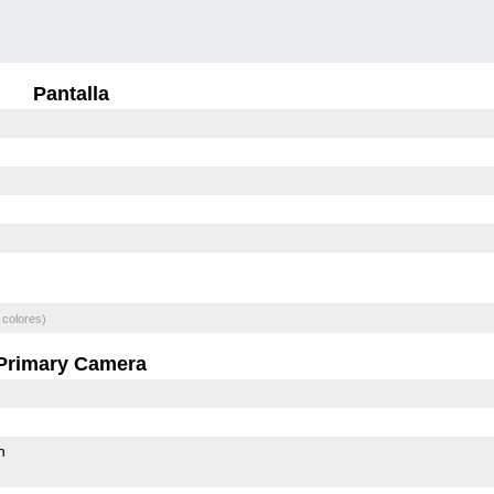
Pantalla
 colores)
Primary Camera
h