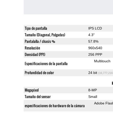
Tipo de pantalla
IPS LCD
Tamaño (Diagonal, Pulgadas)
4.3"
Pantalalla / chasis %
57.8%
Resolución
960x540
Densidad (PPI)
256 PPP
Multitouch
Especificaciones de la pantalla
Profundidad de color
24 bit
(16,777,216
Megapixel
8-MP
Tamaño del sensor
Small
Adobe Flas
especificaciones de hardware de la cámara