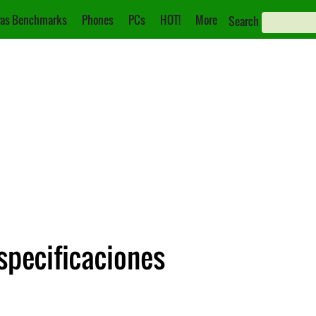
as Benchmarks
Phones
PCs
HOT!
More
Search
specificaciones