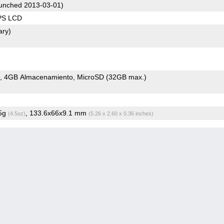
unched 2013-03-01)
IPS LCD
ary)
4GB Almacenamiento
MicroSD (32GB max.)
.5g
, 133.6x66x9.1 mm
(4.5oz)
(5.26 x 2.60 x 0.36 inches)