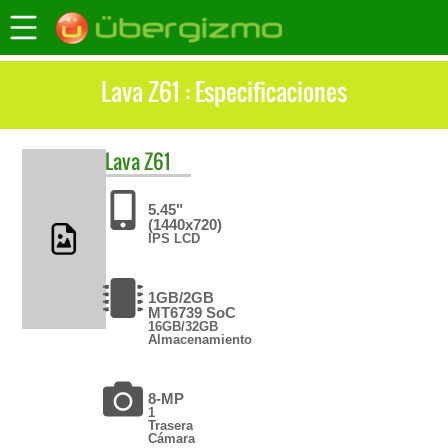
Lava Z61 : Especificaciones
Lava
Z61
5.45"
(1440x720)
IPS LCD
1GB/2GB
MT6739 SoC
16GB/32GB
Almacenamiento
8-MP
1
Trasera
Cámara