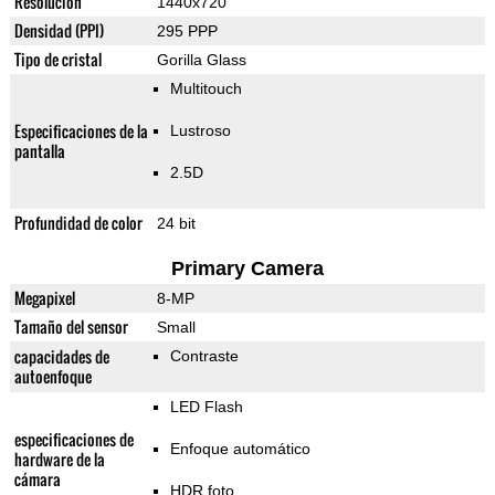
Resolución
1440x720
Densidad (PPI)
295 PPP
Tipo de cristal
Gorilla Glass
Multitouch
Especificaciones de la
Lustroso
pantalla
2.5D
Profundidad de color
24 bit
Primary Camera
Megapixel
8-MP
Tamaño del sensor
Small
capacidades de
Contraste
autoenfoque
LED Flash
especificaciones de
Enfoque automático
hardware de la
cámara
HDR foto