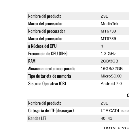
Nombre del producto
Z91
Marca del procesador
MediaTek
Nombre del procesador
MT6739
Marca del procesador
MT6739
# Núcleos del CPU
4
Frecuencia de CPU (GHz)
1.3 GHz
RAM
2GB/3GB
Almacenamiento incorporado
16GB/32GB
Tipo de tarjeta de memoria
MicroSDXC
Sistema Operativo (OS)
Android 7.0
Nombre del producto
Z91
Categoría de LTE (descargar)
LTE CAT4
150 M
Bandas LTE
40, 41
UMTS
EDG