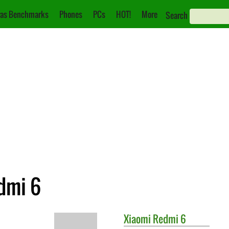
as Benchmarks
Phones
PCs
HOT!
More
Search
dmi 6
Xiaomi
Redmi 6