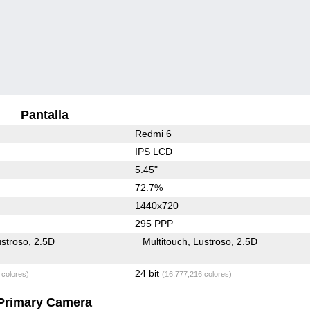
Pantalla
Redmi 6
IPS LCD
5.45"
72.7%
1440x720
295 PPP
stroso
2.5D
Multitouch
Lustroso
2.5D
24 bit
 colores)
(16,777,216 colores)
Primary Camera