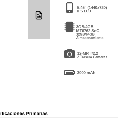
5.45" (1440x720)
IPS LCD
3GB/4GB
MT6762 SoC
32GB/64GB
Almacenamiento
12-MP, f/2.2
2 Trasera Cameras
3000 mAh
ificaciones Primarias