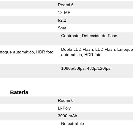
Redmi 6
12-MP
f/2.2
Small
Contraste
Detección de Fase
Doble LED Flash
LED Flash
Enfoqu
nfoque automático
HDR foto
automático
HDR foto
1080p/30fps
480p/120fps
Batería
Redmi 6
Li-Poly
3000 mAh
No extraíble