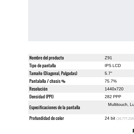
Nombre del producto
Z91
Tipo de pantalla
IPS LCD
Tamaño (Diagonal, Pulgadas)
5.7"
Pantalalla / chasis %
75.7%
Resolución
1440x720
Densidad (PPI)
282 PPP
Multitouch
Lu
Especificaciones de la pantalla
Profundidad de color
24 bit
(16,777,216