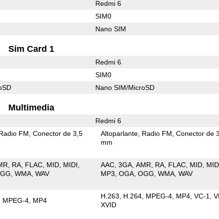
Redmi 6
SIM0
Nano SIM
Sim Card 1
Redmi 6
SIM0
roSD
Nano SIM/MicroSD
Multimedia
Redmi 6
Radio FM
Conector de 3,5
Altoparlante
Radio FM
Conector de 
mm
MR
RA
FLAC
MID
MIDI
AAC
3GA
AMR
RA
FLAC
MID
MID
OGG
WMA
WAV
MP3
OGA
OGG
WMA
WAV
H.263
H.264
MPEG-4
MP4
VC-1
V
MPEG-4
MP4
XVID