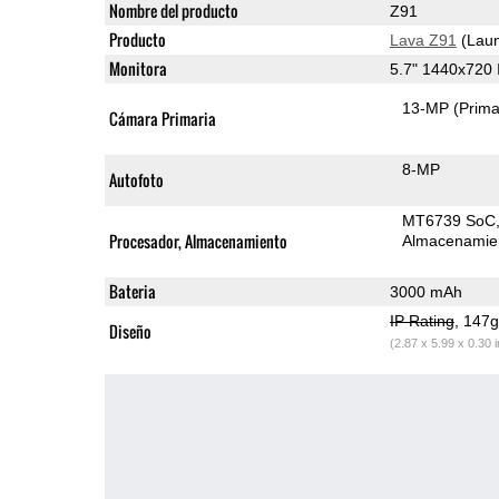
Nombre del producto
Z91
Producto
Lava Z91
(Laun
Monitora
5.7" 1440x720
13-MP
(Prima
Cámara Primaria
8-MP
Autofoto
MT6739 SoC
Procesador, Almacenamiento
Almacenamie
Bateria
3000 mAh
IP Rating
, 147
Diseño
(2.87 x 5.99 x 0.30 