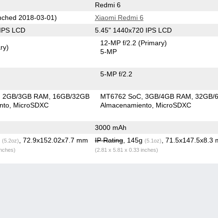
Redmi 6
ched 2018-03-01)
Xiaomi Redmi 6
 IPS LCD
5.45" 1440x720 IPS LCD
12-MP f/2.2
(Primary)
ry)
5-MP
5-MP f/2.2
2GB/3GB RAM
16GB/32GB
MT6762 SoC
3GB/4GB RAM
32GB/
nto
MicroSDXC
Almacenamiento
MicroSDXC
3000 mAh
g
, 72.9x152.02x7.7 mm
IP Rating
, 145g
, 71.5x147.5x8.3
(5.2oz)
(5.1oz)
inches)
(2.81 x 5.81 x 0.33 inches)