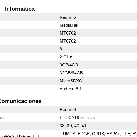
Informática
Redmi 6
MediaTek
MT6762
MT6762
8
2 GHz
3GB/4GB
32GB/64GB
MicroSDXC
Android 8.1
Comunicaciones
Redmi 6
LTE CAT6
bps
301 Mbps
38, 39, 40, 41
UMTS
EDGE
GPRS
HSPA+
LTE
E
E
GPRS
HSPA+
LTE