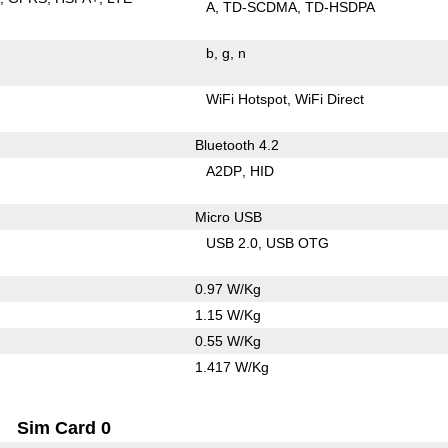
A
TD-SCDMA
TD-HSDPA
b
g
n
WiFi Hotspot
WiFi Direct
Bluetooth 4.2
A2DP
HID
Micro USB
USB 2.0
USB OTG
0.97 W/Kg
1.15 W/Kg
0.55 W/Kg
1.417 W/Kg
Sim Card 0