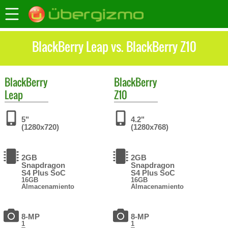
BlackBerry Leap vs. BlackBerry Z10
BlackBerry
BlackBerry
Leap
Z10
5"
4.2"
(1280x720)
(1280x768)
2GB
2GB
Snapdragon
Snapdragon
S4 Plus SoC
S4 Plus SoC
16GB
16GB
Almacenamiento
Almacenamiento
8-MP
8-MP
1
1