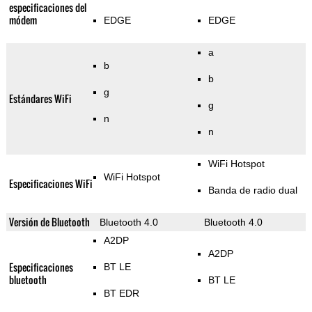
especificaciones del
módem
EDGE
EDGE
a
b
b
g
Estándares WiFi
g
n
n
WiFi Hotspot
WiFi Hotspot
Especificaciones WiFi
Banda de radio dual
Versión de Bluetooth
Bluetooth 4.0
Bluetooth 4.0
A2DP
A2DP
Especificaciones
BT LE
bluetooth
BT LE
BT EDR