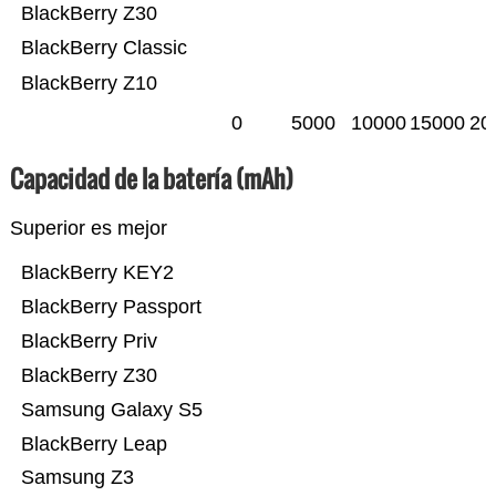
BlackBerry Z30
BlackBerry Classic
BlackBerry Z10
0
5000
10000
15000
20
Capacidad de la batería (mAh)
Superior es mejor
BlackBerry KEY2
BlackBerry Passport
BlackBerry Priv
BlackBerry Z30
Samsung Galaxy S5
BlackBerry Leap
Samsung Z3