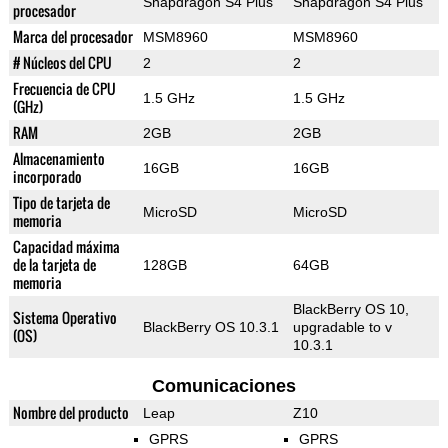
Snapdragon S4 Plus
Snapdragon S4 Plus
procesador
Marca del procesador
MSM8960
MSM8960
# Núcleos del CPU
2
2
Frecuencia de CPU
1.5 GHz
1.5 GHz
(GHz)
RAM
2GB
2GB
Almacenamiento
16GB
16GB
incorporado
Tipo de tarjeta de
MicroSD
MicroSD
memoria
Capacidad máxima
de la tarjeta de
128GB
64GB
memoria
BlackBerry OS 10,
Sistema Operativo
BlackBerry OS 10.3.1
upgradable to v
(OS)
10.3.1
Comunicaciones
Nombre del producto
Leap
Z10
GPRS
GPRS