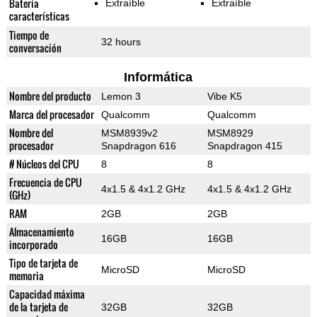
Batería
Extraíble
Extraíble
características
Tiempo de
32 hours
conversación
Informática
Nombre del producto
Lemon 3
Vibe K5
Marca del procesador
Qualcomm
Qualcomm
Nombre del
MSM8939v2
MSM8929
procesador
Snapdragon 616
Snapdragon 415
# Núcleos del CPU
8
8
Frecuencia de CPU
4x1.5 & 4x1.2 GHz
4x1.5 & 4x1.2 GHz
(GHz)
RAM
2GB
2GB
Almacenamiento
16GB
16GB
incorporado
Tipo de tarjeta de
MicroSD
MicroSD
memoria
Capacidad máxima
de la tarjeta de
32GB
32GB