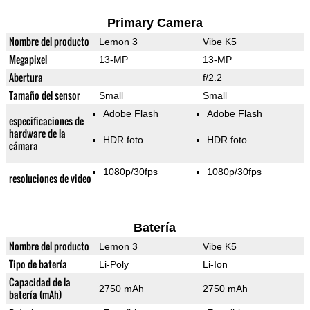
Primary Camera
Nombre del producto
Lemon 3
Vibe K5
Megapixel
13-MP
13-MP
Abertura
f/2.2
Tamaño del sensor
Small
Small
Adobe Flash
Adobe Flash
especificaciones de
hardware de la
HDR foto
HDR foto
cámara
1080p/30fps
1080p/30fps
resoluciones de video
Batería
Nombre del producto
Lemon 3
Vibe K5
Tipo de batería
Li-Poly
Li-Ion
Capacidad de la
2750 mAh
2750 mAh
batería (mAh)