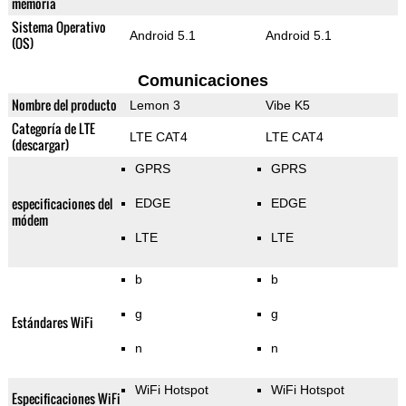
memoria
Sistema Operativo
Android 5.1
Android 5.1
(OS)
Comunicaciones
Nombre del producto
Lemon 3
Vibe K5
Categoría de LTE
LTE CAT4
LTE CAT4
(descargar)
GPRS
GPRS
especificaciones del
EDGE
EDGE
módem
LTE
LTE
b
b
g
g
Estándares WiFi
n
n
WiFi Hotspot
WiFi Hotspot
Especificaciones WiFi