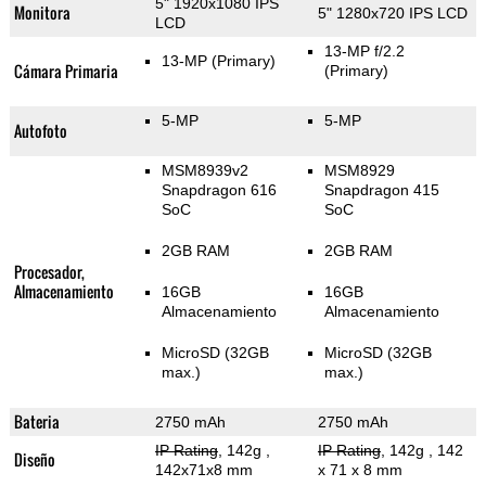
5" 1920x1080 IPS
Monitora
5" 1280x720 IPS LCD
LCD
13-MP f/2.2
13-MP
(Primary)
Cámara Primaria
(Primary)
5-MP
5-MP
Autofoto
MSM8939v2
MSM8929
Snapdragon 616
Snapdragon 415
SoC
SoC
2GB RAM
2GB RAM
Procesador,
Almacenamiento
16GB
16GB
Almacenamiento
Almacenamiento
MicroSD (32GB
MicroSD (32GB
max.)
max.)
Bateria
2750 mAh
2750 mAh
IP Rating
, 142g
,
IP Rating
, 142g
, 142
Diseño
142x71x8 mm
x 71 x 8 mm