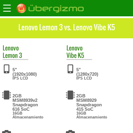
Lenovo Lemon 3 vs. Lenovo Vibe K5
Lenovo
Lenovo
Lemon 3
Vibe K5
5"
5"
(1920x1080)
(1280x720)
IPS LCD
IPS LCD
2GB
2GB
MSM8939v2
MSM8929
Snapdragon
Snapdragon
616 SoC
415 SoC
16GB
16GB
Almacenamiento
Almacenamiento