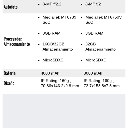
8-MP f/2.2
8-MP f/2
Autofoto
MediaTek MT6739
MediaTek MT6750V
SoC
SoC
3GB RAM
3GB RAM
Procesador,
Almacenamiento
16GB/32GB
32GB
Almacenamiento
Almacenamiento
MicroSDXC
MicroSDXC
Bateria
4000 mAh
3000 mAh
IP Rating
, 160g
,
IP Rating
, 160g
,
Diseño
70.86x146.2x9.8 mm
72.7x153.8x7.8 mm