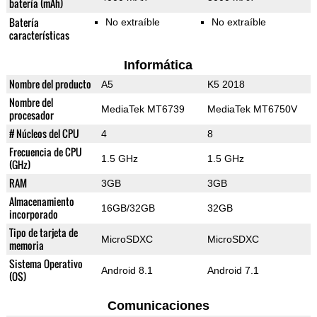
batería (mAh)
Batería
No extraíble
No extraíble
características
Informática
Nombre del producto
A5
K5 2018
Nombre del
MediaTek MT6739
MediaTek MT6750V
procesador
# Núcleos del CPU
4
8
Frecuencia de CPU
1.5 GHz
1.5 GHz
(GHz)
RAM
3GB
3GB
Almacenamiento
16GB/32GB
32GB
incorporado
Tipo de tarjeta de
MicroSDXC
MicroSDXC
memoria
Sistema Operativo
Android 8.1
Android 7.1
(OS)
Comunicaciones