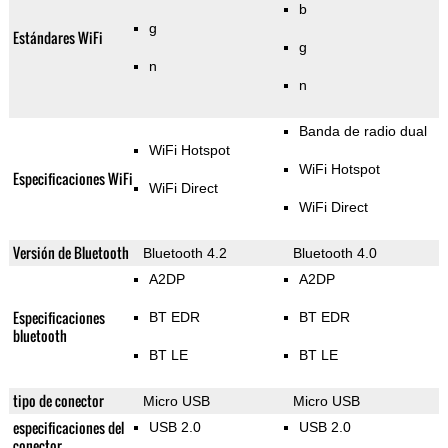
b
g
Estándares WiFi
g
n
n
Banda de radio dual
WiFi Hotspot
WiFi Hotspot
Especificaciones WiFi
WiFi Direct
WiFi Direct
Versión de Bluetooth
Bluetooth 4.2
Bluetooth 4.0
A2DP
A2DP
Especificaciones
BT EDR
BT EDR
bluetooth
BT LE
BT LE
tipo de conector
Micro USB
Micro USB
especificaciones del
USB 2.0
USB 2.0
conector