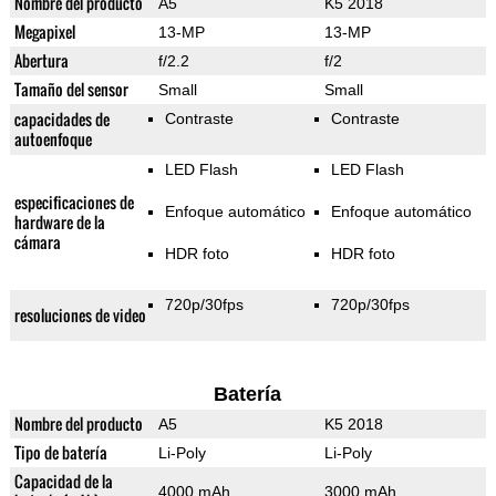
Nombre del producto
A5
K5 2018
Megapixel
13-MP
13-MP
Abertura
f/2.2
f/2
Tamaño del sensor
Small
Small
capacidades de
Contraste
Contraste
autoenfoque
LED Flash
LED Flash
especificaciones de
Enfoque automático
Enfoque automático
hardware de la
cámara
HDR foto
HDR foto
720p/30fps
720p/30fps
resoluciones de video
Batería
Nombre del producto
A5
K5 2018
Tipo de batería
Li-Poly
Li-Poly
Capacidad de la
4000 mAh
3000 mAh