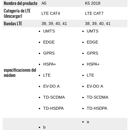
Nombre del producto
A5
K5 2018
Categoría de LTE
LTE CAT4
LTE CAT7
(descargar)
Bandas LTE
38, 39, 40, 41
38, 39, 40, 41
UMTS
UMTS
EDGE
EDGE
GPRS
GPRS
HSPA+
HSPA+
especificaciones del
módem
LTE
LTE
EV-DO A
EV-DO A
TD-SCDMA
TD-SCDMA
TD-HSDPA
TD-HSDPA
a
b