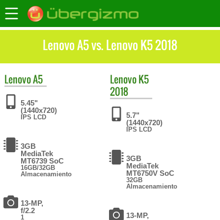
Lenovo A5 vs. Lenovo K5 2018
Lenovo
A5
Lenovo
K5
2018
5.45"
(1440x720)
5.7"
IPS LCD
(1440x720)
IPS LCD
3GB
MediaTek
3GB
MT6739 SoC
MediaTek
16GB/32GB
MT6750V SoC
Almacenamiento
32GB
Almacenamiento
13-MP,
f/2.2
13-MP,
1