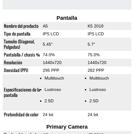
Pantalla
Nombre del producto
A5
K5 2018
Tipo de pantalla
IPS LCD
IPS LCD
Tamaño (Diagonal,
5.45"
5.7"
Pulgadas)
Pantalalla / chasis %
74.0%
75.0%
Resolución
1440x720
1440x720
Densidad (PPI)
295 PPP
282 PPP
Multitouch
Multitouch
Especificaciones de la
Lustroso
Lustroso
pantalla
2.5D
2.5D
Profundidad de color
24 bit
24 bit
Primary Camera