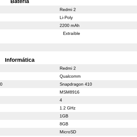
Batería
Redmi 2
Li-Poly
2200 mAh
Extraíble
Informática
Redmi 2
Qualcomm
10
Snapdragon 410
MSM8916
4
1.2 GHz
1GB
8GB
MicroSD