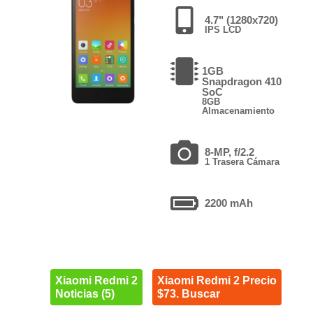
4.7" (1280x720)
IPS LCD
1GB
Snapdragon 410
SoC
8GB
Almacenamiento
8-MP, f/2.2
1 Trasera Cámara
2200 mAh
Xiaomi Redmi 2
Xiaomi Redmi 2 Precio
Noticias (5)
$73. Buscar