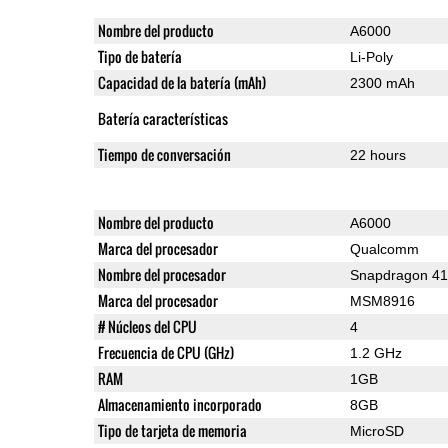
Nombre del producto
A6000
Tipo de batería
Li-Poly
Capacidad de la batería (mAh)
2300 mAh
Batería características
Tiempo de conversación
22 hours
Nombre del producto
A6000
Marca del procesador
Qualcomm
Nombre del procesador
Snapdragon 4
Marca del procesador
MSM8916
# Núcleos del CPU
4
Frecuencia de CPU (GHz)
1.2 GHz
RAM
1GB
Almacenamiento incorporado
8GB
Tipo de tarjeta de memoria
MicroSD