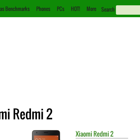
as Benchmarks
Phones
PCs
HOT!
More
Search
mi Redmi 2
Xiaomi
Redmi 2