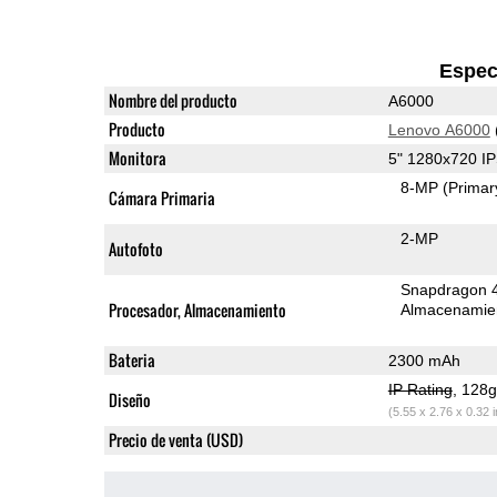
Espec
Nombre del producto
A6000
Producto
Lenovo A6000
Monitora
5" 1280x720 I
8-MP
(Primar
Cámara Primaria
2-MP
Autofoto
Snapdragon 
Procesador, Almacenamiento
Almacenamie
Bateria
2300 mAh
IP Rating
, 128
Diseño
(5.55 x 2.76 x 0.32 
Precio de venta (USD)