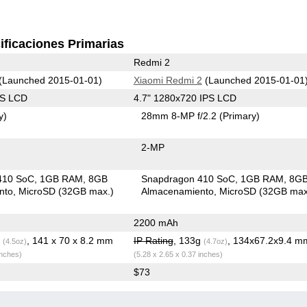
ificaciones Primarias
Redmi 2
(Launched 2015-01-01)
Xiaomi Redmi 2
(Launched 2015-01-01
PS LCD
4.7" 1280x720 IPS LCD
y)
28mm 8-MP f/2.2
(Primary)
2-MP
410 SoC
1GB RAM
8GB
Snapdragon 410 SoC
1GB RAM
8G
nto
MicroSD (32GB max.)
Almacenamiento
MicroSD (32GB max
2200 mAh
g
, 141 x 70 x 8.2 mm
IP Rating
, 133g
, 134x67.2x9.4 m
(4.5oz)
(4.7oz)
inches)
(5.28 x 2.65 x 0.37 inches)
$73