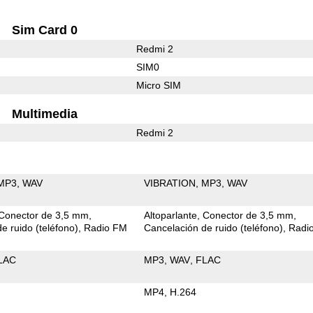
Sim Card 0
Redmi 2
SIM0
Micro SIM
Multimedia
Redmi 2
MP3
WAV
VIBRATION
MP3
WAV
Conector de 3,5 mm
Altoparlante
Conector de 3,5 mm
e ruido (teléfono)
Radio FM
Cancelación de ruido (teléfono)
Radi
LAC
MP3
WAV
FLAC
MP4
H.264