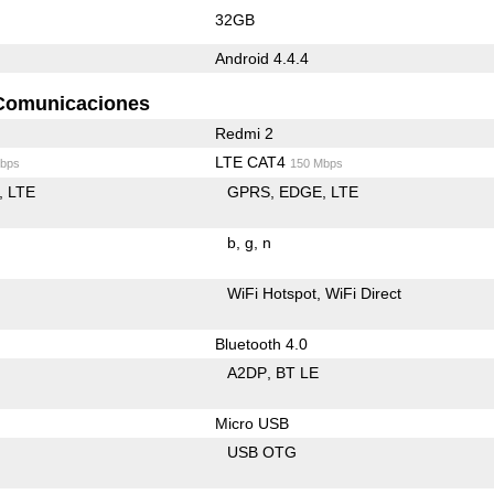
32GB
Android 4.4.4
Comunicaciones
Redmi 2
LTE CAT4
bps
150 Mbps
LTE
GPRS
EDGE
LTE
b
g
n
WiFi Hotspot
WiFi Direct
Bluetooth 4.0
A2DP
BT LE
Micro USB
USB OTG