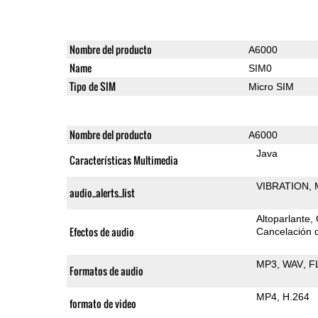
Nombre del producto
A6000
Name
SIM0
Tipo de SIM
Micro SIM
Nombre del producto
A6000
Java
Características Multimedia
VIBRATION
audio_alerts_list
Altoparlante
Efectos de audio
Cancelación d
MP3
WAV
F
Formatos de audio
MP4
H.264
formato de video