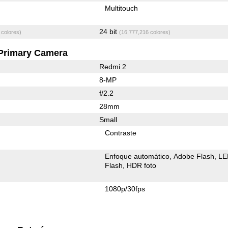
Multitouch
24 bit
 colores)
(16,777,216 colores)
Primary Camera
Redmi 2
8-MP
f/2.2
28mm
Small
Contraste
Enfoque automático
Adobe Flash
LE
Flash
HDR foto
1080p/30fps