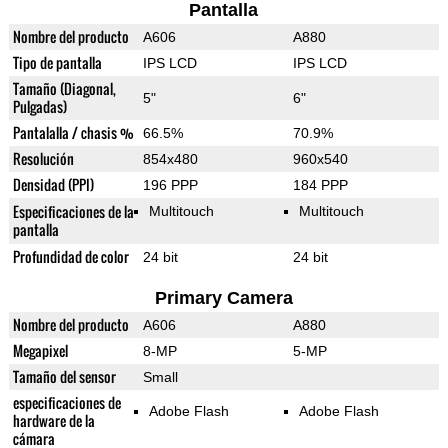
Pantalla
Nombre del producto
A606
A880
Tipo de pantalla
IPS LCD
IPS LCD
Tamaño (Diagonal,
5"
6"
Pulgadas)
Pantalalla / chasis %
66.5%
70.9%
Resolución
854x480
960x540
Densidad (PPI)
196 PPP
184 PPP
Especificaciones de la
Multitouch
Multitouch
pantalla
Profundidad de color
24 bit
24 bit
Primary Camera
Nombre del producto
A606
A880
Megapixel
8-MP
5-MP
Tamaño del sensor
Small
especificaciones de
Adobe Flash
Adobe Flash
hardware de la
cámara