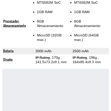
MT6582M SoC
MT6582M SoC
1GB RAM
1GB RAM
Procesador,
8GB
8GB
Almacenamiento
Almacenamiento
Almacenamiento
MicroSD (32GB
MicroSD (64GB
max.)
max.)
Bateria
2000 mAh
2500 mAh
IP Rating
, 170g
,
IP Rating
, 196g
,
Diseño
141.5x73.2x9.1 mm
164x85.4x9.3 mm