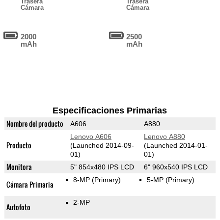
Trasera
Trasera
Cámara
Cámara
2000
2500
mAh
mAh
Especificaciones Primarias
Nombre del producto
A606
A880
Lenovo A606
Lenovo A880
Producto
(Launched 2014-09-
(Launched 2014-01-
01)
01)
Monitora
5" 854x480 IPS LCD
6" 960x540 IPS LCD
8-MP
(Primary)
5-MP
(Primary)
Cámara Primaria
2-MP
Autofoto