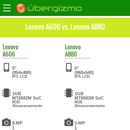
Lenovo A606 vs. Lenovo A880
Lenovo
Lenovo
A606
A880
5"
6"
(854x480)
(960x540)
IPS LCD
IPS LCD
1GB
1GB
MT6582M SoC
MT6582M SoC
8GB
8GB
Almacenamiento
Almacenamiento
8-MP
5-MP
1
1