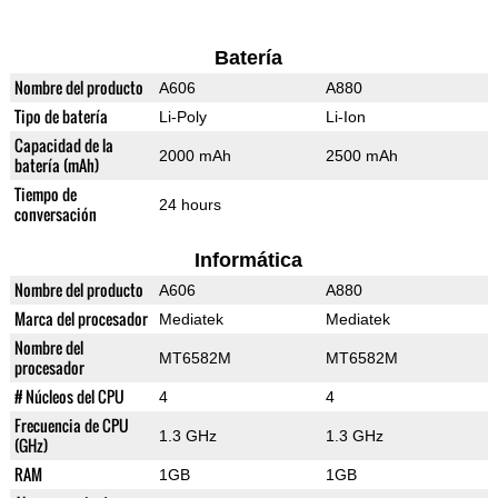
Batería
Nombre del producto
A606
A880
Tipo de batería
Li-Poly
Li-Ion
Capacidad de la
2000 mAh
2500 mAh
batería (mAh)
Tiempo de
24 hours
conversación
Informática
Nombre del producto
A606
A880
Marca del procesador
Mediatek
Mediatek
Nombre del
MT6582M
MT6582M
procesador
# Núcleos del CPU
4
4
Frecuencia de CPU
1.3 GHz
1.3 GHz
(GHz)
RAM
1GB
1GB