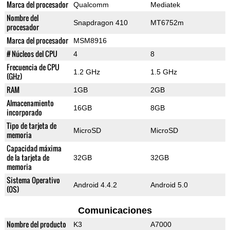
Marca del procesador
Qualcomm
Mediatek
Nombre del
Snapdragon 410
MT6752m
procesador
Marca del procesador
MSM8916
# Núcleos del CPU
4
8
Frecuencia de CPU
1.2 GHz
1.5 GHz
(GHz)
RAM
1GB
2GB
Almacenamiento
16GB
8GB
incorporado
Tipo de tarjeta de
MicroSD
MicroSD
memoria
Capacidad máxima
de la tarjeta de
32GB
32GB
memoria
Sistema Operativo
Android 4.4.2
Android 5.0
(OS)
Comunicaciones
Nombre del producto
K3
A7000