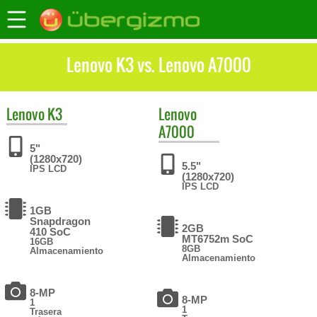
Lenovo K3 vs. Lenovo A7000
Lenovo
K3
Lenovo
A7000
5"
(1280x720)
5.5"
IPS LCD
(1280x720)
IPS LCD
1GB
Snapdragon
2GB
410 SoC
MT6752m SoC
16GB
8GB
Almacenamiento
Almacenamiento
8-MP
8-MP
1
1
Trasera