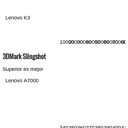
Lenovo K3
10000
20000
30000
40000
50000
60000
70000
80
3DMark Slingshot
Superior es mejor
Lenovo A7000
340
350
360
370
380
390
400
41