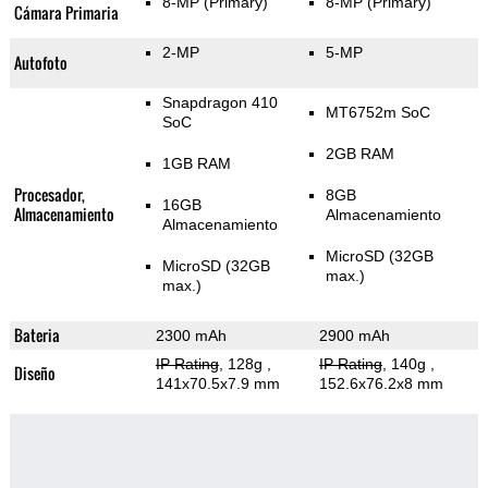
8-MP
(Primary)
8-MP
(Primary)
Cámara Primaria
2-MP
5-MP
Autofoto
Snapdragon 410
MT6752m SoC
SoC
2GB RAM
1GB RAM
Procesador,
8GB
16GB
Almacenamiento
Almacenamiento
Almacenamiento
MicroSD (32GB
MicroSD (32GB
max.)
max.)
Bateria
2300 mAh
2900 mAh
IP Rating
, 128g
,
IP Rating
, 140g
,
Diseño
141x70.5x7.9 mm
152.6x76.2x8 mm