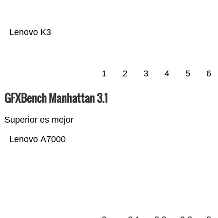
Lenovo K3
1
2
3
4
5
6
GFXBench Manhattan 3.1
Superior es mejor
Lenovo A7000