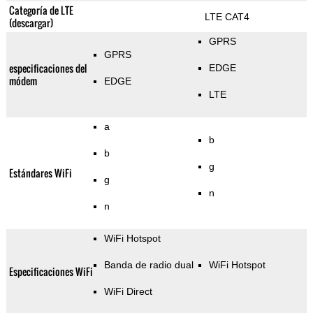
Categoría de LTE
LTE CAT4
(descargar)
GPRS
GPRS
especificaciones del
EDGE
módem
EDGE
LTE
a
b
b
g
Estándares WiFi
g
n
n
WiFi Hotspot
Banda de radio dual
WiFi Hotspot
Especificaciones WiFi
WiFi Direct