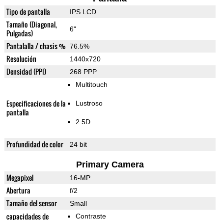
Tipo de pantalla
IPS LCD
Tamaño (Diagonal,
6"
Pulgadas)
Pantalalla / chasis %
76.5%
Resolución
1440x720
Densidad (PPI)
268 PPP
Multitouch
Especificaciones de la
Lustroso
pantalla
2.5D
Profundidad de color
24 bit
Primary Camera
Megapixel
16-MP
Abertura
f/2
Tamaño del sensor
Small
capacidades de
Contraste