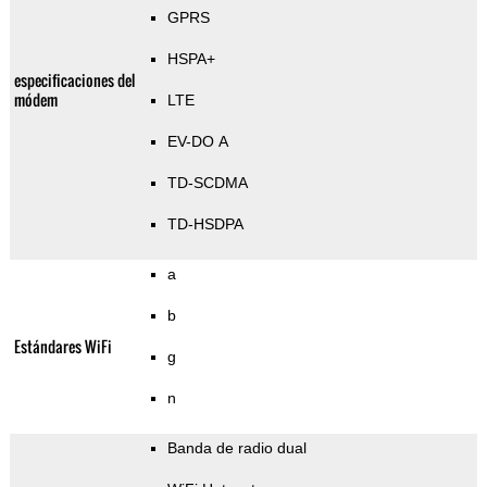
GPRS
HSPA+
especificaciones del
módem
LTE
EV-DO A
TD-SCDMA
TD-HSDPA
a
b
Estándares WiFi
g
n
Banda de radio dual