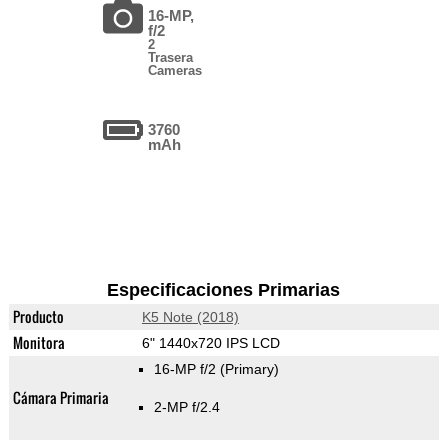
16-MP,
f/2
2
Trasera
Cameras
3760
mAh
Especificaciones Primarias
Producto
K5 Note (2018)
Monitora
6" 1440x720 IPS LCD
16-MP f/2
(Primary)
Cámara Primaria
2-MP f/2.4