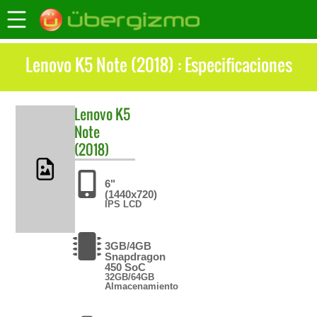
Lenovo K5 Note (2018) : Especificaciones
Lenovo
K5
Note
(2018)
6"
(1440x720)
IPS LCD
3GB/4GB
Snapdragon
450 SoC
32GB/64GB
Almacenamiento