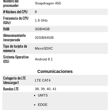
Nombre del
Snapdragon 450
procesador
# Núcleos del CPU
8
Frecuencia de CPU
1.8 GHz
(GHz)
RAM
3GB/4GB
Almacenamiento
32GB/64GB
incorporado
Tipo de tarjeta de
MicroSDXC
memoria
Sistema Operativo
Android 8.1
(OS)
Comunicaciones
Categoría de LTE
LTE CAT4
(descargar)
Bandas LTE
38, 39, 40, 41
UMTS
EDGE