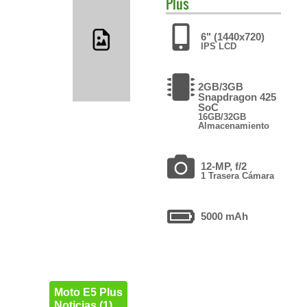
Plus
6" (1440x720)
IPS LCD
2GB/3GB
Snapdragon 425
SoC
16GB/32GB
Almacenamiento
12-MP, f/2
1 Trasera Cámara
5000 mAh
Moto E5 Plus
Noticias (1)