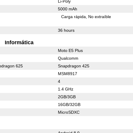
Li-Poly
5000 mAh
Carga rápida
No extraíble
36 hours
Informática
Moto E5 Plus
Qualcomm
dragon 625
Snapdragon 425
MSM8917
4
1.4 GHz
2GB/3GB
16GB/32GB
MicroSDXC
Android 8.0