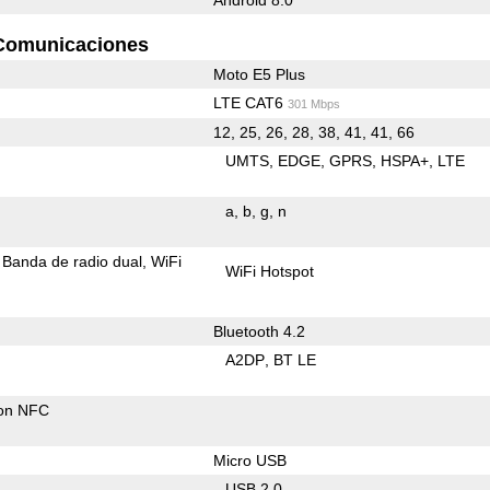
Comunicaciones
Moto E5 Plus
LTE CAT6
301 Mbps
12, 25, 26, 28, 38, 41, 41, 66
UMTS
EDGE
GPRS
HSPA+
LTE
a
b
g
n
Banda de radio dual
WiFi
WiFi Hotspot
Bluetooth 4.2
A2DP
BT LE
con NFC
Micro USB
USB 2.0