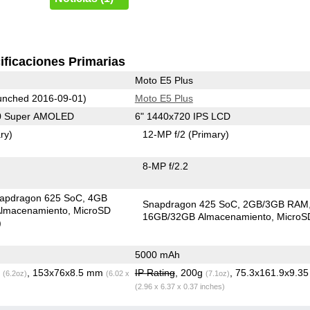
ificaciones Primarias
Moto E5 Plus
nched 2016-09-01)
Moto E5 Plus
80 Super AMOLED
6" 1440x720 IPS LCD
ry)
12-MP f/2
(Primary)
8-MP f/2.2
apdragon 625 SoC
4GB
Snapdragon 425 SoC
2GB/3GB RAM
lmacenamiento
MicroSD
16GB/32GB Almacenamiento
Micro
)
5000 mAh
g
, 153x76x8.5 mm
IP Rating
, 200g
, 75.3x161.9x9.3
(6.2oz)
(6.02 x
(7.1oz)
(2.96 x 6.37 x 0.37 inches)