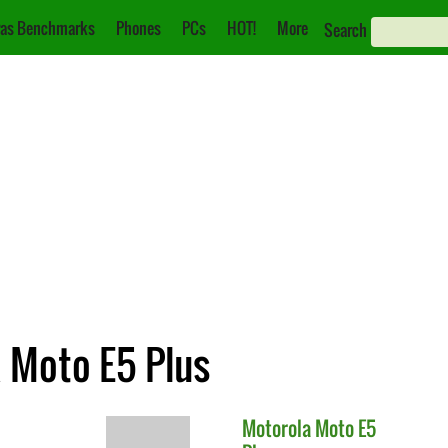
as Benchmarks
Phones
PCs
HOT!
More
Search
a Moto E5 Plus
Motorola
Moto E5