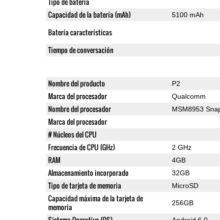
Tipo de batería
Capacidad de la batería (mAh)
5100 mAh
Batería características
Tiempo de conversación
Nombre del producto
P2
Marca del procesador
Qualcomm
Nombre del procesador
MSM8953 Snap
Marca del procesador
# Núcleos del CPU
Frecuencia de CPU (GHz)
2 GHz
RAM
4GB
Almacenamiento incorporado
32GB
Tipo de tarjeta de memoria
MicroSD
Capacidad máxima de la tarjeta de
256GB
memoria
Sistema Operativo (OS)
Android 6.0