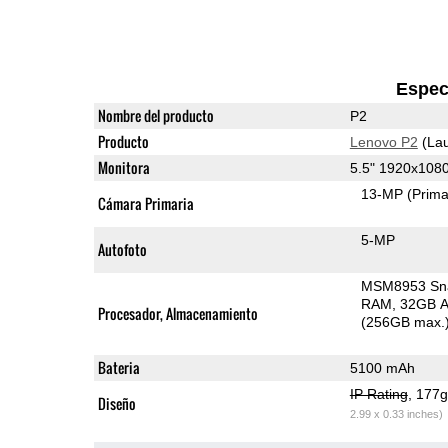
Espec
Nombre del producto
P2
Producto
Lenovo P2
(Lau
Monitora
5.5" 1920x10
13-MP
(Prima
Cámara Primaria
5-MP
Autofoto
MSM8953 Sn
RAM
32GB A
Procesador, Almacenamiento
(256GB max.
Bateria
5100 mAh
IP Rating
, 177
Diseño
2.99 x 0.33 inches)