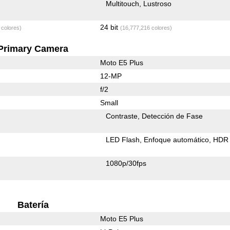
Multitouch
Lustroso
24 bit
 colores)
(16,777,216 colores)
Primary Camera
Moto E5 Plus
12-MP
f/2
Small
Contraste
Detección de Fase
LED Flash
Enfoque automático
HDR 
1080p/30fps
Batería
Moto E5 Plus