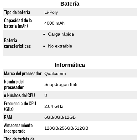
Batería
Tipo de batería
Li-Poly
Capacidad de la
4000 mAh
batería (mAh)
Carga rápida
Batería
características
No extraíble
Informática
Marca del procesador
Qualcomm
Nombre del
Snapdragon 855
procesador
# Núcleos del CPU
8
Frecuencia de CPU
2.84 GHz
(GHz)
RAM
6GB/8GB/12GB
Almacenamiento
128GB/256GB/512GB
incorporado
Tipo de tarjeta de