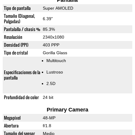
Pantalla
Tipo de pantalla
Super AMOLED
Tamaño (Diagonal,
6.39"
Pulgadas)
Pantalalla / chasis %
85.3%
Resolución
2340x1080
Densidad (PPI)
403 PPP
Tipo de cristal
Gorilla Glass
Multitouch
Especificaciones de la
Lustroso
pantalla
2.5D
Profundidad de color
24 bit
Primary Camera
Megapixel
48-MP
Abertura
f/1.8
Tamaño del sensor
Medio