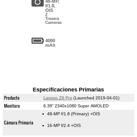
48-MP,
f/1.8,
OIS
2
Trasera
Cameras
4000
mAh
Especificaciones Primarias
Producto
Lenovo Z6 Pro
(Launched 2019-04-01)
Monitora
6.39" 2340x1080 Super AMOLED
48-MP f/1.8
(Primary)
+OIS
Cámara Primaria
16-MP f/2.4 +OIS