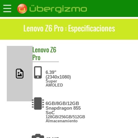
Lenovo Z6 Pro : Especificaciones
Lenovo
Z6
Pro
6.39"
(2340x1080)
Super
AMOLED
6GB/8GB/12GB
Snapdragon 855
SoC
128GB/256GB/512GB
Almacenamiento