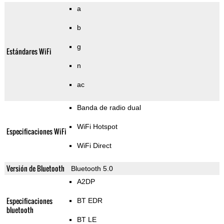
a
b
g
Estándares WiFi
n
ac
Banda de radio dual
WiFi Hotspot
Especificaciones WiFi
WiFi Direct
Versión de Bluetooth
Bluetooth 5.0
A2DP
Especificaciones
BT EDR
bluetooth
BT LE