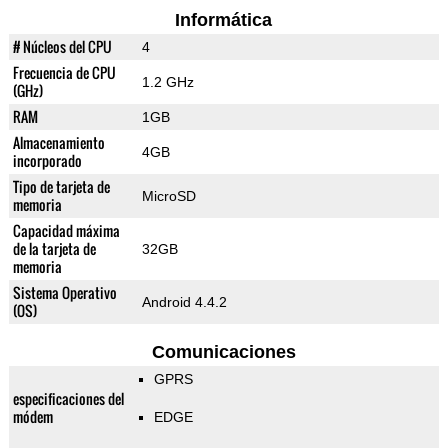
Informática
# Núcleos del CPU
4
Frecuencia de CPU
1.2 GHz
(GHz)
RAM
1GB
Almacenamiento
4GB
incorporado
Tipo de tarjeta de
MicroSD
memoria
Capacidad máxima
de la tarjeta de
32GB
memoria
Sistema Operativo
Android 4.4.2
(OS)
Comunicaciones
GPRS
especificaciones del
módem
EDGE