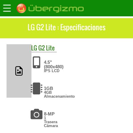
LG G2 Lite : Especificaciones
LG
G2 Lite
4.5"
(800x480)
IPS LCD
1GB
4GB
Almacenamiento
8-MP
1
Trasera
Cámara