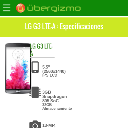
LG G3 LTE-A : Especificaciones
LG
G3 LTE-
A
5.5"
(2560x1440)
IPS LCD
3GB
Snapdragon
805 SoC
32GB
Almacenamiento
13-MP,