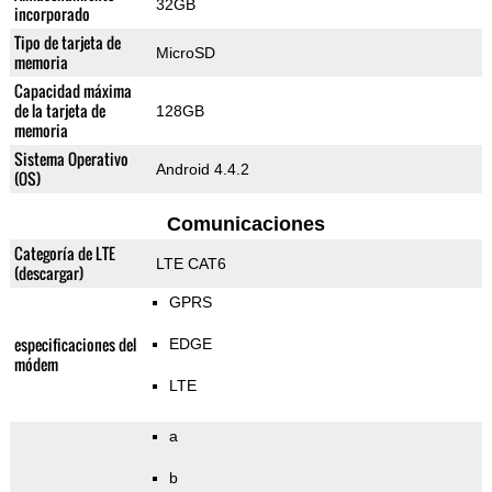
32GB
incorporado
Tipo de tarjeta de
MicroSD
memoria
Capacidad máxima
de la tarjeta de
128GB
memoria
Sistema Operativo
Android 4.4.2
(OS)
Comunicaciones
Categoría de LTE
LTE CAT6
(descargar)
GPRS
especificaciones del
EDGE
módem
LTE
a
b