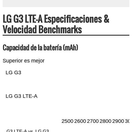
LG G3 LTE-A Especificaciones &
Velocidad Benchmarks
Capacidad de la batería (mAh)
Superior es mejor
LG G3
LG G3 LTE-A
2500
2600
2700
2800
2900
30
G3 LTE-A vs. LG G3