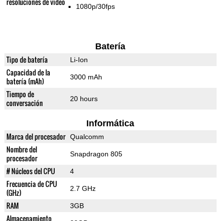
resoluciones de video
1080p/30fps
Batería
Tipo de batería
Li-Ion
Capacidad de la
3000 mAh
batería (mAh)
Tiempo de
20 hours
conversación
Informática
Marca del procesador
Qualcomm
Nombre del
Snapdragon 805
procesador
# Núcleos del CPU
4
Frecuencia de CPU
2.7 GHz
(GHz)
RAM
3GB
Almacenamiento