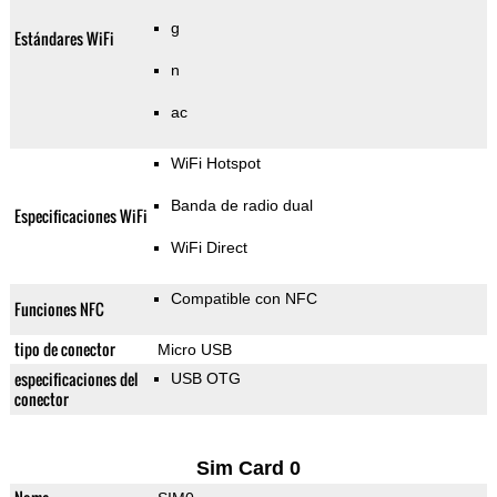
g
Estándares WiFi
n
ac
WiFi Hotspot
Banda de radio dual
Especificaciones WiFi
WiFi Direct
Compatible con NFC
Funciones NFC
tipo de conector
Micro USB
especificaciones del
USB OTG
conector
Sim Card 0