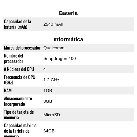
Batería
Capacidad de la
2540 mAh
batería (mAh)
Informática
Marca del procesador
Qualcomm
Nombre del
Snapdragon 400
procesador
# Núcleos del CPU
4
Frecuencia de CPU
1.2 GHz
(GHz)
RAM
1GB
Almacenamiento
8GB
incorporado
Tipo de tarjeta de
MicroSD
memoria
Capacidad máxima
de la tarjeta de
64GB
memoria