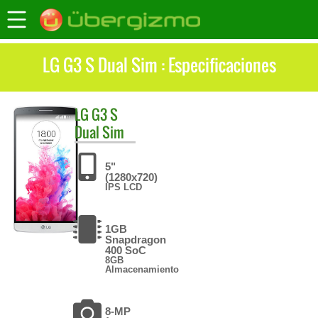
LG G3 S Dual Sim : Especificaciones
LG
G3 S
Dual Sim
5"
(1280x720)
IPS LCD
1GB
Snapdragon
400 SoC
8GB
Almacenamiento
8-MP