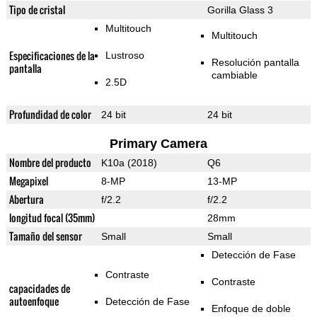
Tipo de cristal
Gorilla Glass 3
Multitouch
Multitouch
Especificaciones de la
Lustroso
Resolución pantalla
pantalla
cambiable
2.5D
Profundidad de color
24 bit
24 bit
Primary Camera
Nombre del producto
K10a (2018)
Q6
Megapixel
8-MP
13-MP
Abertura
f/2.2
f/2.2
longitud focal (35mm)
28mm
Tamaño del sensor
Small
Small
Detección de Fase
Contraste
Contraste
capacidades de
autoenfoque
Detección de Fase
Enfoque de doble