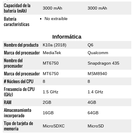
Capacidad de la
3000 mAh
3000 mAh
batería (mAh)
Batería
No extraíble
características
Informática
Nombre del producto
K10a (2018)
Q6
Marca del procesador
MediaTek
Qualcomm
Nombre del
MT6750
Snapdragon 435
procesador
Marca del procesador
MT6750
MSM8940
# Núcleos del CPU
8
8
Frecuencia de CPU
1.5 GHz
1.4 GHz
(GHz)
RAM
2GB
4GB
Almacenamiento
16GB
64GB
incorporado
Tipo de tarjeta de
MicroSDXC
MicroSD
memoria