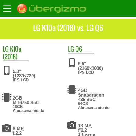
LG K10a (2018) vs. LG Q6
LG
K10a
LG
Q6
(2018)
5.5"
(2160x1080)
5.3"
IPS LCD
(1280x720)
IPS LCD
4GB
Snapdragon
2GB
435 SoC
MT6750 SoC
64GB
16GB
Almacenamiento
Almacenamiento
13-MP,
8-MP,
f/2.2
f/2.2
1 Trasera