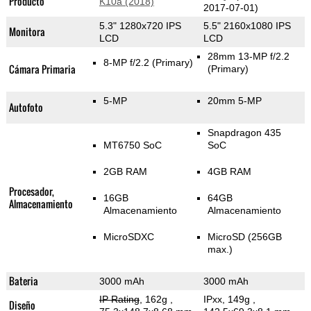
Producto
K10a (2018)
2017-07-01)
5.3" 1280x720 IPS
5.5" 2160x1080 IPS
Monitora
LCD
LCD
28mm 13-MP f/2.2
8-MP f/2.2
(Primary)
Cámara Primaria
(Primary)
5-MP
20mm 5-MP
Autofoto
Snapdragon 435
MT6750 SoC
SoC
2GB RAM
4GB RAM
Procesador,
16GB
64GB
Almacenamiento
Almacenamiento
Almacenamiento
MicroSDXC
MicroSD (256GB
max.)
Bateria
3000 mAh
3000 mAh
IP Rating
, 162g
,
IPxx, 149g
,
Diseño