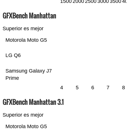
1500
2000
2500
3000
3500
40
GFXBench Manhattan
Superior es mejor
Motorola Moto G5
LG Q6
Samsung Galaxy J7
Prime
4
5
6
7
8
GFXBench Manhattan 3.1
Superior es mejor
Motorola Moto G5