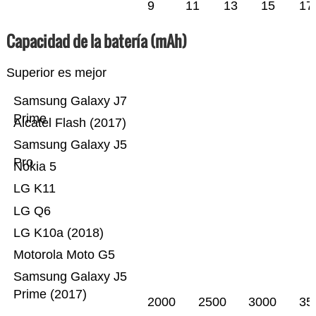
9
11
13
15
17
Capacidad de la batería (mAh)
Superior es mejor
Samsung Galaxy J7
Prime
Alcatel Flash (2017)
Samsung Galaxy J5
Pro
Nokia 5
LG K11
LG Q6
LG K10a (2018)
Motorola Moto G5
Samsung Galaxy J5
Prime (2017)
2000
2500
3000
35