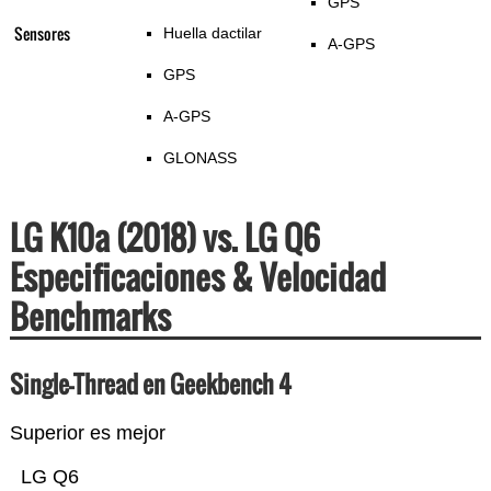
GPS
Sensores
Huella dactilar
A-GPS
GPS
A-GPS
GLONASS
LG K10a (2018) vs. LG Q6
Especificaciones & Velocidad
Benchmarks
Single-Thread en Geekbench 4
Superior es mejor
LG Q6