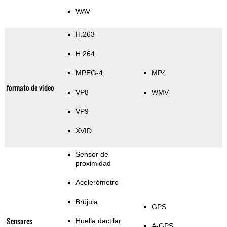
WAV
H.263
H.264
MPEG-4
MP4
formato de video
VP8
WMV
VP9
XVID
Sensor de
proximidad
Acelerómetro
Brújula
GPS
Sensores
Huella dactilar
A-GPS