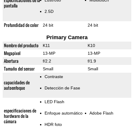
Especificaciones de la
Lustroso
Multitouch
pantalla
2.5D
Profundidad de color
24 bit
24 bit
Primary Camera
Nombre del producto
K11
K10
Megapixel
13-MP
13-MP
Abertura
f/2.2
f/1.9
Tamaño del sensor
Small
Small
Contraste
capacidades de
autoenfoque
Detección de Fase
LED Flash
especificaciones de
Enfoque automático
Adobe Flash
hardware de la
cámara
HDR foto