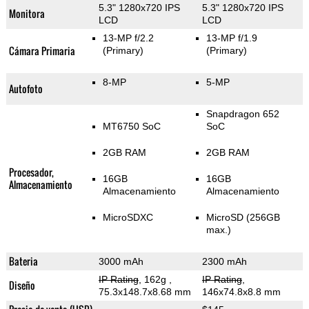
5.3" 1280x720 IPS
5.3" 1280x720 IPS
Monitora
LCD
LCD
13-MP f/2.2
13-MP f/1.9
Cámara Primaria
(Primary)
(Primary)
8-MP
5-MP
Autofoto
Snapdragon 652
MT6750 SoC
SoC
2GB RAM
2GB RAM
Procesador,
16GB
16GB
Almacenamiento
Almacenamiento
Almacenamiento
MicroSDXC
MicroSD (256GB
max.)
Bateria
3000 mAh
2300 mAh
IP Rating
, 162g
,
IP Rating
,
Diseño
75.3x148.7x8.68 mm
146x74.8x8.8 mm