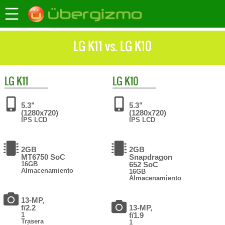
LG K11 vs. LG K10
LG
K11
LG
K10
5.3"
5.3"
(1280x720)
(1280x720)
IPS LCD
IPS LCD
2GB
2GB
MT6750 SoC
Snapdragon
16GB
652 SoC
Almacenamiento
16GB
Almacenamiento
13-MP,
f/2.2
13-MP,
1
f/1.9
Trasera
1