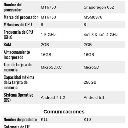
Nombre del
MT6750
Snapdragon 652
procesador
Marca del procesador
MT6750
MSM8976
# Núcleos del CPU
8
8
Frecuencia de CPU
1.5 GHz
4x1.8 & 4x1.4 GHz
(GHz)
RAM
2GB
2GB
Almacenamiento
16GB
16GB
incorporado
Tipo de tarjeta de
MicroSDXC
MicroSD
memoria
Capacidad máxima
de la tarjeta de
256GB
memoria
Sistema Operativo
Android 7.1.2
Android 5.1
(OS)
Comunicaciones
Nombre del producto
K11
K10
Categoría de LTE