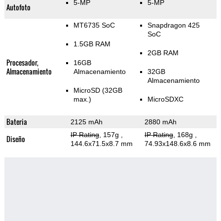
5-MP
5-MP
Autofoto
MT6735 SoC
Snapdragon 425
SoC
1.5GB RAM
2GB RAM
Procesador,
16GB
Almacenamiento
Almacenamiento
32GB
Almacenamiento
MicroSD (32GB
max.)
MicroSDXC
Bateria
2125 mAh
2880 mAh
IP Rating
, 157g
,
IP Rating
, 168g
,
Diseño
144.6x71.5x8.7 mm
74.93x148.6x8.6 mm