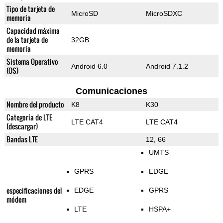
Tipo de tarjeta de
MicroSD
MicroSDXC
memoria
Capacidad máxima
de la tarjeta de
32GB
memoria
Sistema Operativo
Android 6.0
Android 7.1.2
(OS)
Comunicaciones
Nombre del producto
K8
K30
Categoría de LTE
LTE CAT4
LTE CAT4
(descargar)
Bandas LTE
12, 66
UMTS
GPRS
EDGE
especificaciones del
EDGE
GPRS
módem
LTE
HSPA+