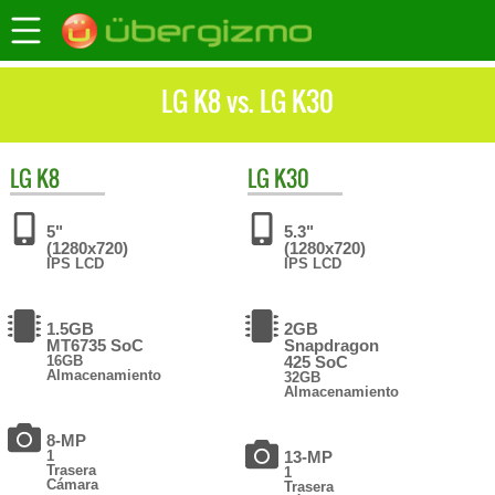
LG K8 vs. LG K30
LG
K8
LG
K30
5"
5.3"
(1280x720)
(1280x720)
IPS LCD
IPS LCD
1.5GB
2GB
MT6735 SoC
Snapdragon
16GB
425 SoC
Almacenamiento
32GB
Almacenamiento
8-MP
1
13-MP
Trasera
1
Cámara
Trasera