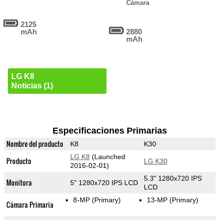
Cámara
2125
mAh
2880
mAh
LG K8
Noticias (1)
Especificaciones Primarias
Nombre del producto
K8
K30
LG K8
(Launched
Producto
LG K30
2016-02-01)
5.3" 1280x720 IPS
Monitora
5" 1280x720 IPS LCD
LCD
8-MP
(Primary)
13-MP
(Primary)
Cámara Primaria