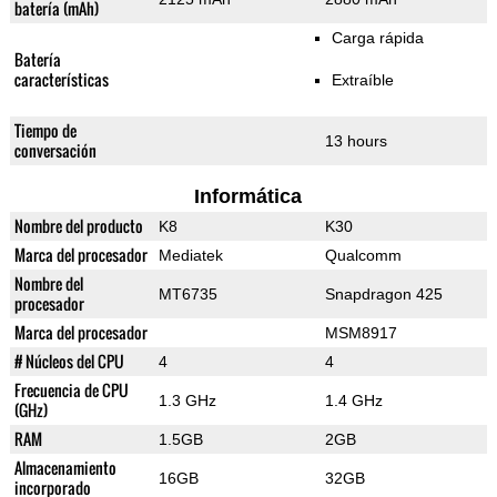
batería (mAh)
Carga rápida
Batería
características
Extraíble
Tiempo de
13 hours
conversación
Informática
Nombre del producto
K8
K30
Marca del procesador
Mediatek
Qualcomm
Nombre del
MT6735
Snapdragon 425
procesador
Marca del procesador
MSM8917
# Núcleos del CPU
4
4
Frecuencia de CPU
1.3 GHz
1.4 GHz
(GHz)
RAM
1.5GB
2GB
Almacenamiento
16GB
32GB
incorporado