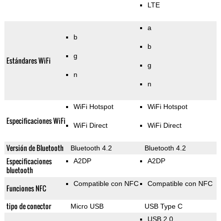
LTE
a
b
b
g
Estándares WiFi
g
n
n
WiFi Hotspot
WiFi Hotspot
Especificaciones WiFi
WiFi Direct
WiFi Direct
Versión de Bluetooth
Bluetooth 4.2
Bluetooth 4.2
Especificaciones
A2DP
A2DP
bluetooth
Compatible con NFC
Compatible con NFC
Funciones NFC
tipo de conector
Micro USB
USB Type C
USB 2.0