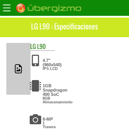
LG L90 : Especificaciones
LG
L90
4.7"
(960x540)
IPS LCD
1GB
Snapdragon
400 SoC
8GB
Almacenamiento
8-MP
1
Trasera