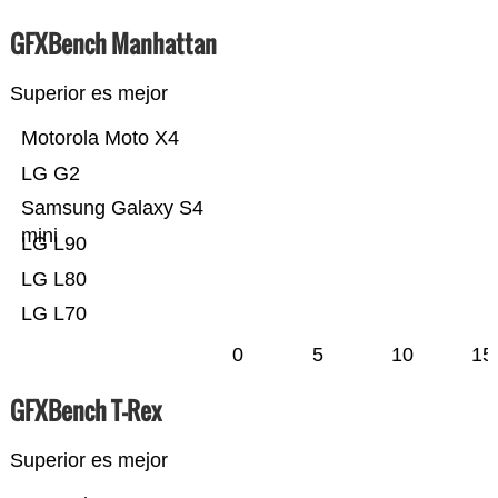
GFXBench Manhattan
Superior es mejor
Motorola Moto X4
LG G2
Samsung Galaxy S4
mini
LG L90
LG L80
LG L70
0
5
10
15
GFXBench T-Rex
Superior es mejor