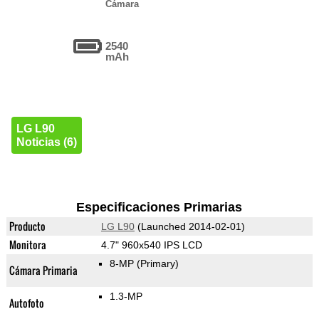
Cámara
2540
mAh
LG L90
Noticias (6)
Especificaciones Primarias
Producto
LG L90
(Launched 2014-02-01)
Monitora
4.7" 960x540 IPS LCD
8-MP
(Primary)
Cámara Primaria
1.3-MP
Autofoto