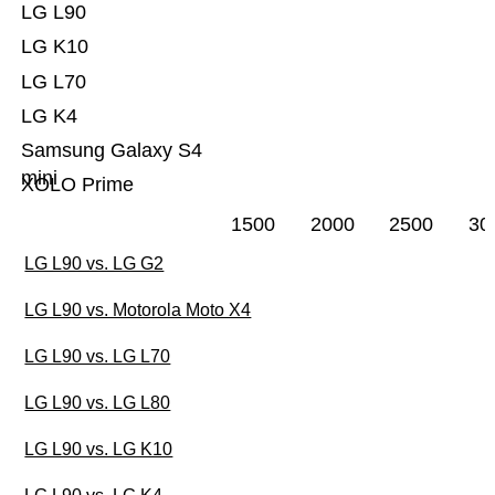
LG L90
LG K10
LG L70
LG K4
Samsung Galaxy S4
mini
XOLO Prime
1500
2000
2500
30
LG L90 vs. LG G2
LG L90 vs. Motorola Moto X4
LG L90 vs. LG L70
LG L90 vs. LG L80
LG L90 vs. LG K10