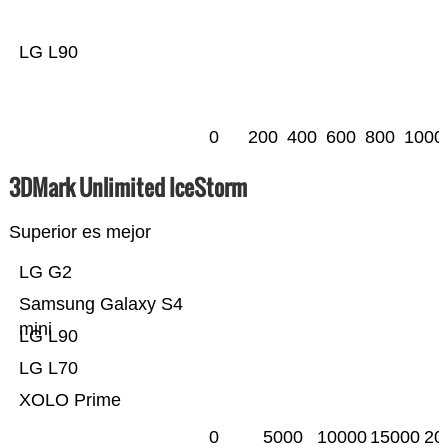
LG L90
0
200
400
600
800
1000
3DMark Unlimited IceStorm
Superior es mejor
LG G2
Samsung Galaxy S4
mini
LG L90
LG L70
XOLO Prime
0
5000
10000
15000
20