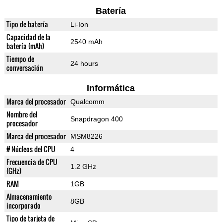
Batería
Tipo de batería
Li-Ion
Capacidad de la
2540 mAh
batería (mAh)
Tiempo de
24 hours
conversación
Informática
Marca del procesador
Qualcomm
Nombre del
Snapdragon 400
procesador
Marca del procesador
MSM8226
# Núcleos del CPU
4
Frecuencia de CPU
1.2 GHz
(GHz)
RAM
1GB
Almacenamiento
8GB
incorporado
Tipo de tarjeta de