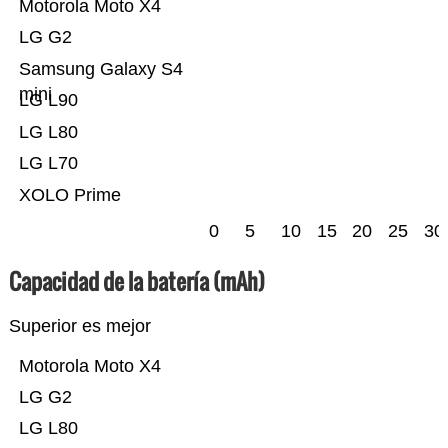
Motorola Moto X4
LG G2
Samsung Galaxy S4
mini
LG L90
LG L80
LG L70
XOLO Prime
0
5
10
15
20
25
30
Capacidad de la batería (mAh)
Superior es mejor
Motorola Moto X4
LG G2
LG L80