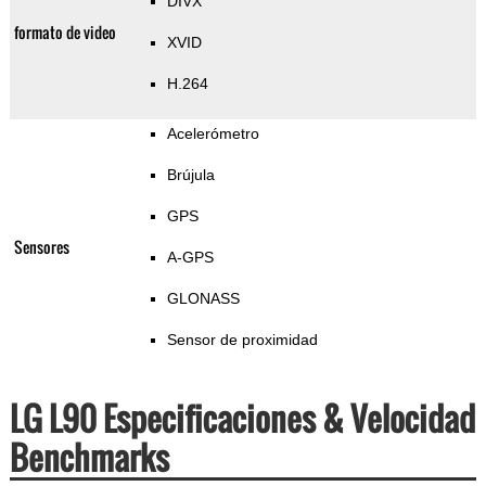
DIVX
formato de video
XVID
H.264
Acelerómetro
Brújula
GPS
Sensores
A-GPS
GLONASS
Sensor de proximidad
LG L90 Especificaciones & Velocidad
Benchmarks