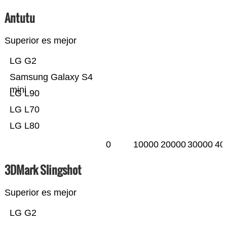
Antutu
Superior es mejor
LG G2
Samsung Galaxy S4
mini
LG L90
LG L70
LG L80
0
10000
20000
30000
40
3DMark Slingshot
Superior es mejor
LG G2