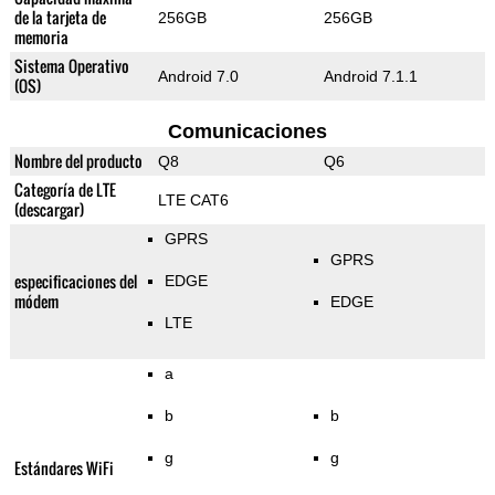
de la tarjeta de
256GB
256GB
memoria
Sistema Operativo
Android 7.0
Android 7.1.1
(OS)
Comunicaciones
Nombre del producto
Q8
Q6
Categoría de LTE
LTE CAT6
(descargar)
GPRS
GPRS
especificaciones del
EDGE
módem
EDGE
LTE
a
b
b
g
g
Estándares WiFi