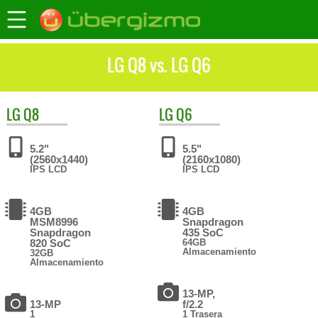
LG Q8 vs. LG Q6
LG
Q8
LG
Q6
5.2"
5.5"
(2560x1440)
(2160x1080)
IPS LCD
IPS LCD
4GB
4GB
MSM8996
Snapdragon
Snapdragon
435 SoC
820 SoC
64GB
Almacenamiento
32GB
Almacenamiento
13-MP,
13-MP
f/2.2
1
1 Trasera