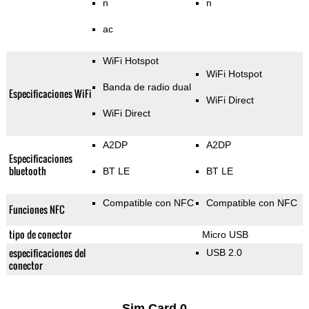
n
n
ac
WiFi Hotspot
WiFi Hotspot
Banda de radio dual
Especificaciones WiFi
WiFi Direct
WiFi Direct
A2DP
A2DP
Especificaciones
bluetooth
BT LE
BT LE
Compatible con NFC
Compatible con NFC
Funciones NFC
tipo de conector
Micro USB
especificaciones del
USB 2.0
conector
Sim Card 0