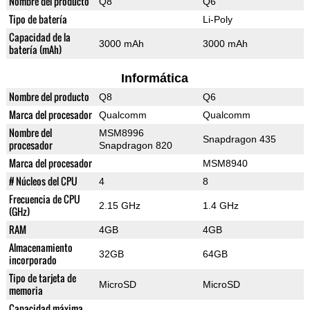
Nombre del producto
Q8
Q6
Tipo de batería
Li-Poly
Capacidad de la
3000 mAh
3000 mAh
batería (mAh)
Informática
Nombre del producto
Q8
Q6
Marca del procesador
Qualcomm
Qualcomm
Nombre del
MSM8996
Snapdragon 435
procesador
Snapdragon 820
Marca del procesador
MSM8940
# Núcleos del CPU
4
8
Frecuencia de CPU
2.15 GHz
1.4 GHz
(GHz)
RAM
4GB
4GB
Almacenamiento
32GB
64GB
incorporado
Tipo de tarjeta de
MicroSD
MicroSD
memoria
Capacidad máxima