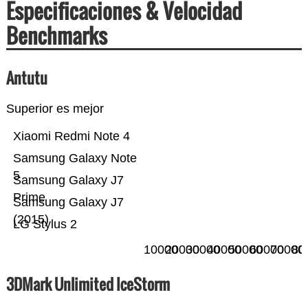
Especificaciones & Velocidad
Benchmarks
Antutu
Superior es mejor
Xiaomi Redmi Note 4
Samsung Galaxy Note
5
Samsung Galaxy J7
Prime
Samsung Galaxy J7
(2015)
LG Stylus 2
10000
20000
30000
40000
50000
60000
70000
80
3DMark Unlimited IceStorm