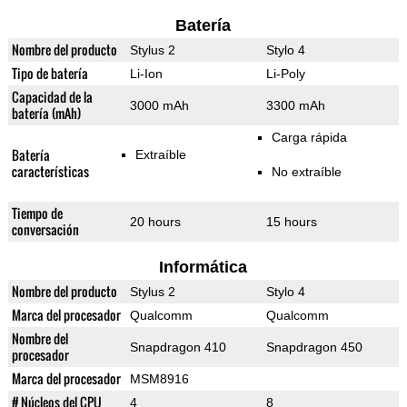
Batería
Nombre del producto
Stylus 2
Stylo 4
Tipo de batería
Li-Ion
Li-Poly
Capacidad de la
3000 mAh
3300 mAh
batería (mAh)
Carga rápida
Batería
Extraíble
características
No extraíble
Tiempo de
20 hours
15 hours
conversación
Informática
Nombre del producto
Stylus 2
Stylo 4
Marca del procesador
Qualcomm
Qualcomm
Nombre del
Snapdragon 410
Snapdragon 450
procesador
Marca del procesador
MSM8916
# Núcleos del CPU
4
8