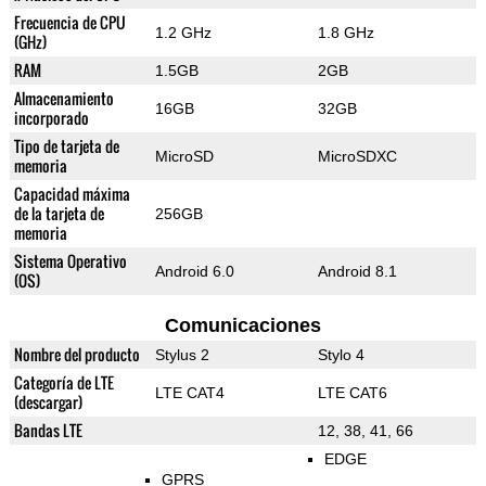
Frecuencia de CPU
1.2 GHz
1.8 GHz
(GHz)
RAM
1.5GB
2GB
Almacenamiento
16GB
32GB
incorporado
Tipo de tarjeta de
MicroSD
MicroSDXC
memoria
Capacidad máxima
de la tarjeta de
256GB
memoria
Sistema Operativo
Android 6.0
Android 8.1
(OS)
Comunicaciones
Nombre del producto
Stylus 2
Stylo 4
Categoría de LTE
LTE CAT4
LTE CAT6
(descargar)
Bandas LTE
12, 38, 41, 66
EDGE
GPRS