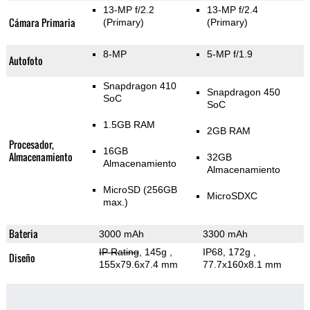
13-MP f/2.2
13-MP f/2.4
Cámara Primaria
(Primary)
(Primary)
8-MP
5-MP f/1.9
Autofoto
Snapdragon 410
Snapdragon 450
SoC
SoC
1.5GB RAM
2GB RAM
Procesador,
16GB
Almacenamiento
32GB
Almacenamiento
Almacenamiento
MicroSD (256GB
MicroSDXC
max.)
Bateria
3000 mAh
3300 mAh
IP Rating
, 145g
,
IP68, 172g
,
Diseño
155x79.6x7.4 mm
77.7x160x8.1 mm