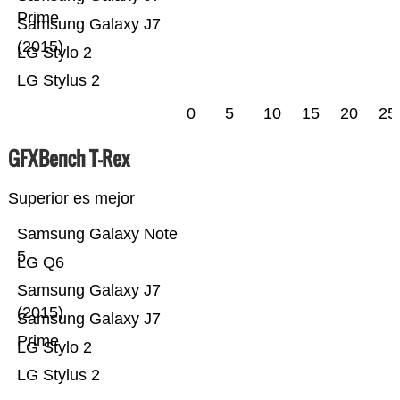
Prime
Samsung Galaxy J7
(2015)
LG Stylo 2
LG Stylus 2
0
5
10
15
20
25
GFXBench T-Rex
Superior es mejor
Samsung Galaxy Note
5
LG Q6
Samsung Galaxy J7
(2015)
Samsung Galaxy J7
Prime
LG Stylo 2
LG Stylus 2