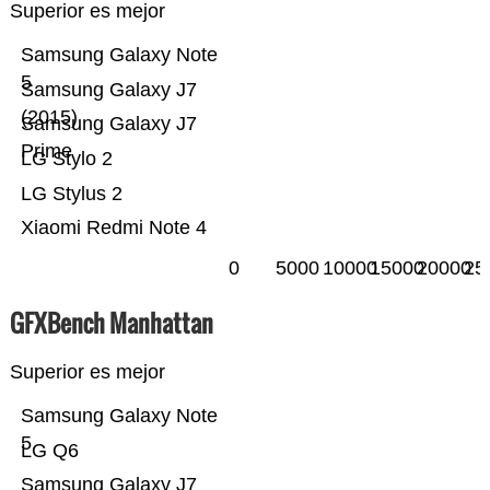
Superior es mejor
Samsung Galaxy Note
5
Samsung Galaxy J7
(2015)
Samsung Galaxy J7
Prime
LG Stylo 2
LG Stylus 2
Xiaomi Redmi Note 4
0
5000
10000
15000
20000
25
GFXBench Manhattan
Superior es mejor
Samsung Galaxy Note
5
LG Q6
Samsung Galaxy J7