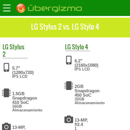
LG Stylus 2 vs. LG Stylo 4
LG
Stylus
LG
Stylo 4
2
6.2"
(2160x1080)
5.7"
IPS LCD
(1280x720)
IPS LCD
2GB
Snapdragon
1.5GB
450 SoC
Snapdragon
32GB
410 SoC
Almacenamiento
16GB
Almacenamiento
13-MP,
f/2.4
13-MP,
1