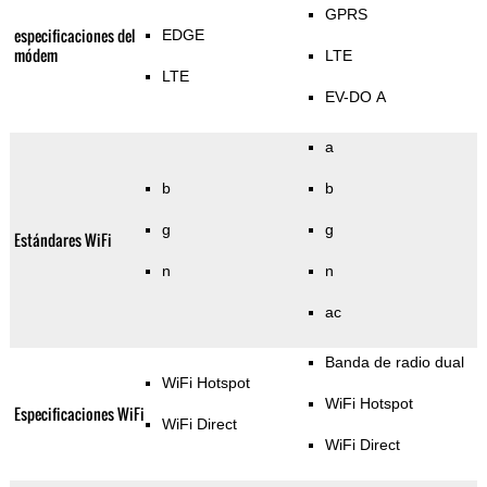
GPRS
especificaciones del
EDGE
módem
LTE
LTE
EV-DO A
a
b
b
g
g
Estándares WiFi
n
n
ac
Banda de radio dual
WiFi Hotspot
WiFi Hotspot
Especificaciones WiFi
WiFi Direct
WiFi Direct