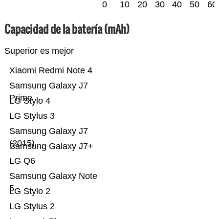
0
10
20
30
40
50
60
Capacidad de la batería (mAh)
Superior es mejor
Xiaomi Redmi Note 4
Samsung Galaxy J7
Prime
LG Stylo 4
LG Stylus 3
Samsung Galaxy J7
(2015)
Samsung Galaxy J7+
LG Q6
Samsung Galaxy Note
5
LG Stylo 2
LG Stylus 2