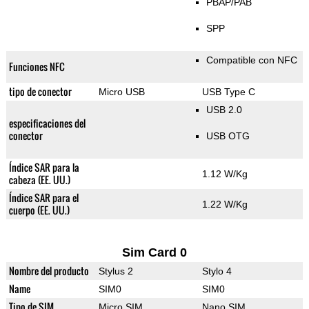
PBAP/PAB
SPP
Compatible con NFC
Funciones NFC
tipo de conector
Micro USB
USB Type C
USB 2.0
especificaciones del
conector
USB OTG
Índice SAR para la
1.12 W/Kg
cabeza (EE. UU.)
Índice SAR para el
1.22 W/Kg
cuerpo (EE. UU.)
Sim Card 0
Nombre del producto
Stylus 2
Stylo 4
Name
SIM0
SIM0
Tipo de SIM
Micro SIM
Nano SIM