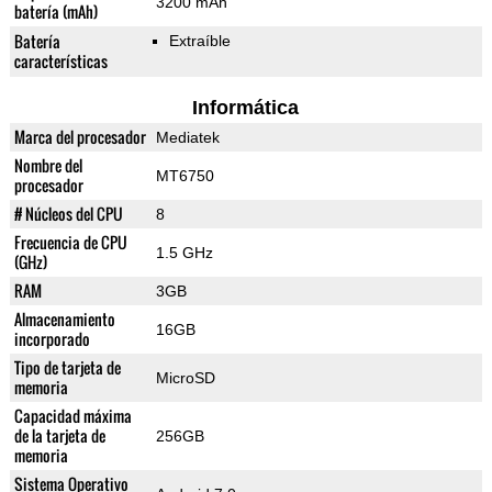
3200 mAh
batería (mAh)
Batería
Extraíble
características
Informática
Marca del procesador
Mediatek
Nombre del
MT6750
procesador
# Núcleos del CPU
8
Frecuencia de CPU
1.5 GHz
(GHz)
RAM
3GB
Almacenamiento
16GB
incorporado
Tipo de tarjeta de
MicroSD
memoria
Capacidad máxima
de la tarjeta de
256GB
memoria
Sistema Operativo