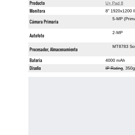
Producto
U+ Pad 8
Monitora
8" 1920x1200 
5-MP
(Prim
Cámara Primaria
2-MP
Autofoto
MT8783 S
Procesador, Almacenamiento
Bateria
4000 mAh
Diseño
IP Rating
, 350