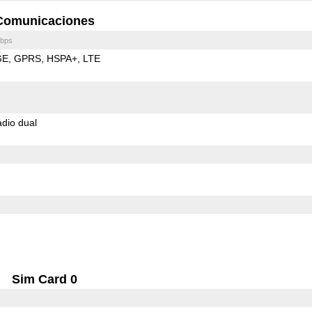
Comunicaciones
bps
GE
GPRS
HSPA+
LTE
dio dual
Sim Card 0