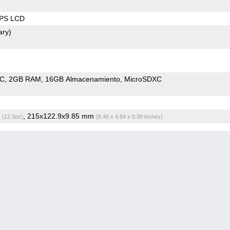
IPS LCD
ary)
oC
2GB RAM
16GB Almacenamiento
MicroSDXC
g
, 215x122.9x9.85 mm
(12.3oz)
(8.46 x 4.84 x 0.39 inches)