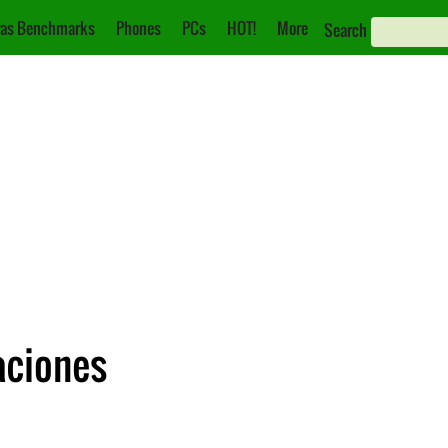
as Benchmarks
Phones
PCs
HOT!
More
Search
aciones