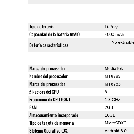
Tipo de batería
Li-Poly
Capacidad de la batería (mAh)
4000 mAh
No extraíbl
Batería características
Marca del procesador
MediaTek
Nombre del procesador
MT8783
Marca del procesador
MT8783
# Núcleos del CPU
8
Frecuencia de CPU (GHz)
1.3 GHz
RAM
2GB
Almacenamiento incorporado
16GB
Tipo de tarjeta de memoria
MicroSDXC
Sistema Operativo (OS)
Android 6.0