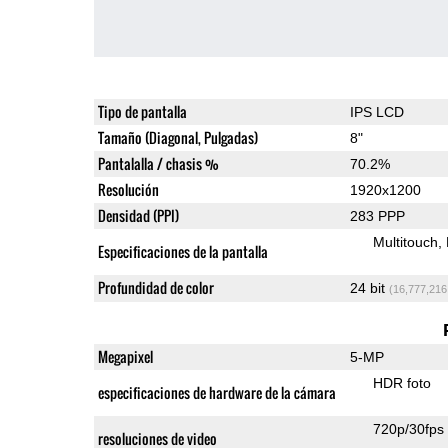
Tipo de pantalla
IPS LCD
Tamaño (Diagonal, Pulgadas)
8"
Pantalalla / chasis %
70.2%
Resolución
1920x1200
Densidad (PPI)
283 PPP
Multitouch
Especificaciones de la pantalla
Profundidad de color
24 bit
(16,777,216
Megapixel
5-MP
HDR foto
especificaciones de hardware de la cámara
720p/30fps
resoluciones de video