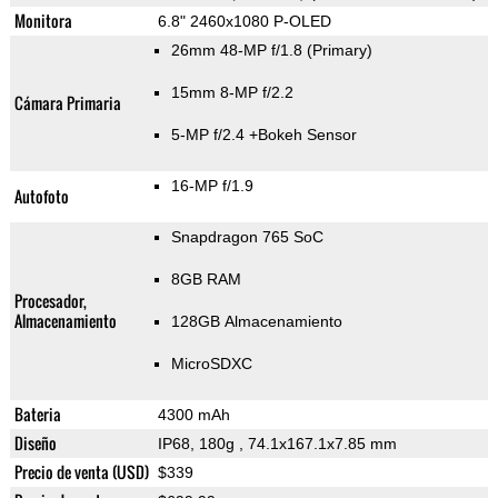
Monitora
6.8" 2460x1080 P-OLED
26mm 48-MP f/1.8
(Primary)
15mm 8-MP f/2.2
Cámara Primaria
5-MP f/2.4
+Bokeh Sensor
16-MP f/1.9
Autofoto
Snapdragon 765 SoC
8GB RAM
Procesador,
Almacenamiento
128GB Almacenamiento
MicroSDXC
Bateria
4300 mAh
Diseño
IP68, 180g
, 74.1x167.1x7.85 mm
Precio de venta (USD)
$339