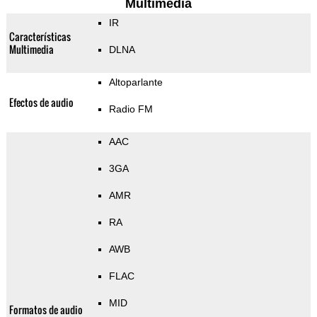
Multimedia
IR
Características
Multimedia
DLNA
Altoparlante
Efectos de audio
Radio FM
AAC
3GA
AMR
RA
AWB
FLAC
MID
Formatos de audio