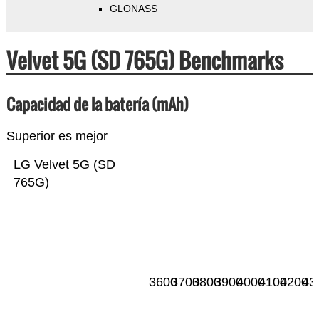
GLONASS
Velvet 5G (SD 765G) Benchmarks
Capacidad de la batería (mAh)
Superior es mejor
LG Velvet 5G (SD
765G)
3600
3700
3800
3900
4000
4100
4200
43