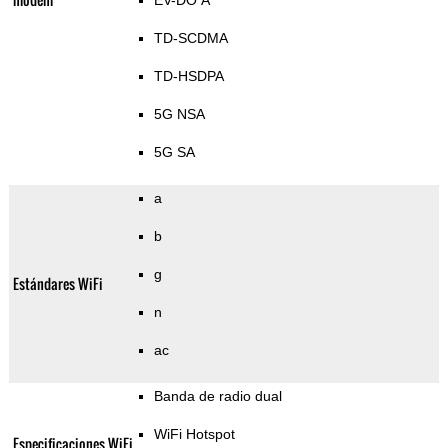
EV-DO A
TD-SCDMA
TD-HSDPA
5G NSA
5G SA
a
b
g
Estándares WiFi
n
ac
Banda de radio dual
WiFi Hotspot
Especificaciones WiFi