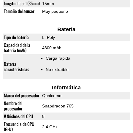
longitud focal (35mm)
15mm
Tamaño del sensor
Muy pequeño
Batería
Tipo de batería
Li-Poly
Capacidad de la
4300 mAh
batería (mAh)
Carga rápida
Batería
características
No extraíble
Informática
Marca del procesador
Qualcomm
Nombre del
Snapdragon 765
procesador
# Núcleos del CPU
8
Frecuencia de CPU
2.4 GHz
(GHz)