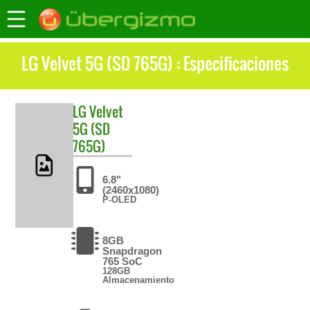
LG Velvet 5G (SD 765G) : Especificaciones
LG
Velvet
5G (SD
765G)
6.8"
(2460x1080)
P-OLED
8GB
Snapdragon
765 SoC
128GB
Almacenamiento