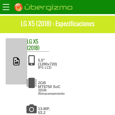
LG X5 (2018) : Especificaciones
LG
X5
(2018)
5.5"
(1280x720)
IPS LCD
2GB
MT6750 SoC
32GB
Almacenamiento
13-MP,
f/2.2