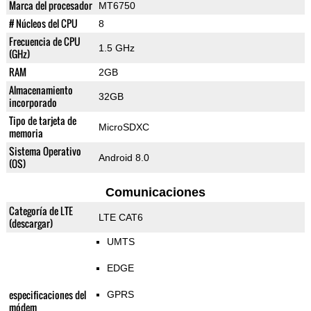
Marca del procesador
MT6750
# Núcleos del CPU
8
Frecuencia de CPU
1.5 GHz
(GHz)
RAM
2GB
Almacenamiento
32GB
incorporado
Tipo de tarjeta de
MicroSDXC
memoria
Sistema Operativo
Android 8.0
(OS)
Comunicaciones
Categoría de LTE
LTE CAT6
(descargar)
UMTS
EDGE
especificaciones del
GPRS
módem