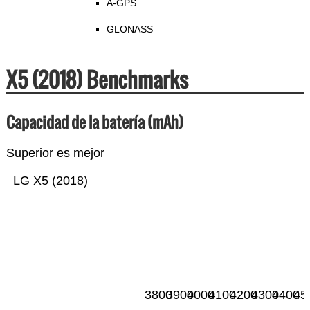
A-GPS
GLONASS
X5 (2018) Benchmarks
Capacidad de la batería (mAh)
Superior es mejor
LG X5 (2018)
3800
3900
4000
4100
4200
4300
4400
45