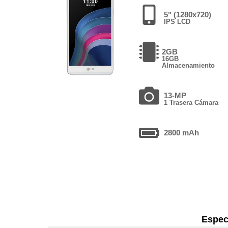
5" (1280x720)
IPS LCD
2GB
16GB
Almacenamiento
13-MP
1 Trasera Cámara
2800 mAh
Espec