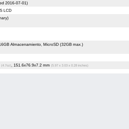
ed 2016-07-01)
PS LCD
mary)
16GB Almacenamiento
MicroSD (32GB max.)
g
, 151.6x76.9x7.2 mm
(4.7oz)
(5.97 x 3.03 x 0.28 inches)