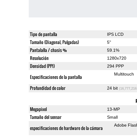
Tipo de pantalla
IPS LCD
Tamaño (Diagonal, Pulgadas)
5"
Pantalalla / chasis %
59.1%
Resolución
1280x720
Densidad (PPI)
294 PPP
Multitouch
Especificaciones de la pantalla
Profundidad de color
24 bit
(16,777,216
Megapixel
13-MP
Tamaño del sensor
Small
Adobe Flas
especificaciones de hardware de la cámara