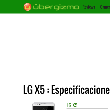
Reviews
Camer
LG X5 : Especificacion
LG
X5