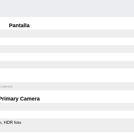
Pantalla
 colores)
Primary Camera
h
HDR foto