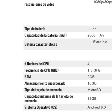
1080p/30fp
resoluciones de video
Tipo de batería
Li-Ion
Capacidad de la batería (mAh)
2800 mAh
Extraíble
Batería características
# Núcleos del CPU
4
Frecuencia de CPU (GHz)
1.3 GHz
RAM
2GB
Almacenamiento incorporado
16GB
Tipo de tarjeta de memoria
MicroSD
Capacidad máxima de la tarjeta de
32GB
memoria
Sistema Operativo (OS)
Android 6.0