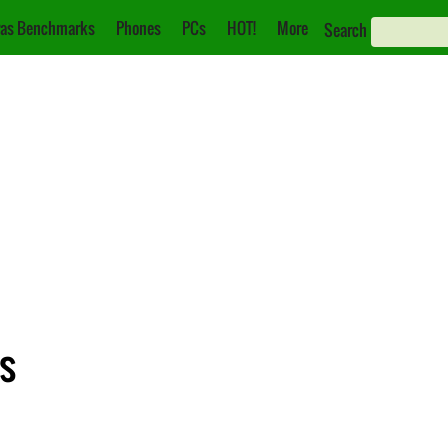
as Benchmarks
Phones
PCs
HOT!
More
Search
es