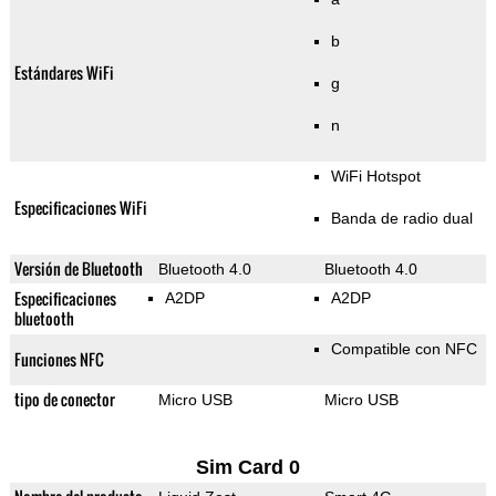
b
Estándares WiFi
g
n
WiFi Hotspot
Especificaciones WiFi
Banda de radio dual
Versión de Bluetooth
Bluetooth 4.0
Bluetooth 4.0
Especificaciones
A2DP
A2DP
bluetooth
Compatible con NFC
Funciones NFC
tipo de conector
Micro USB
Micro USB
Sim Card 0