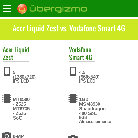
Acer Liquid Zest vs. Vodafone Smart 4G
Acer
Liquid
Vodafone
Zest
Smart 4G
5"
4.5"
(1280x720)
(960x540)
IPS LCD
IPS LCD
MT6580
1GB
- Z525
MSM8930
MT6735
Snapdragon
- Z525
400 SoC
SoC
8GB
Almacenamiento
8-MP