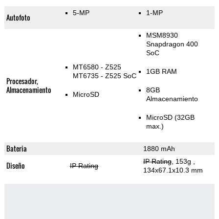
5-MP
1-MP
Autofoto
MSM8930
Snapdragon 400
SoC
MT6580 - Z525
1GB RAM
MT6735 - Z525 SoC
Procesador,
Almacenamiento
8GB
MicroSD
Almacenamiento
MicroSD (32GB
max.)
Bateria
1880 mAh
IP Rating
, 153g
,
Diseño
IP Rating
134x67.1x10.3 mm