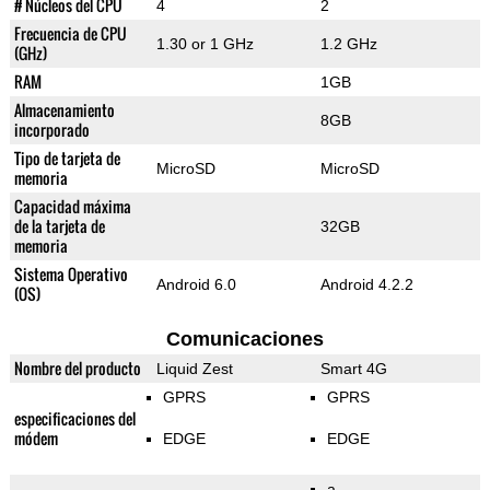
# Núcleos del CPU
4
2
Frecuencia de CPU
1.30 or 1 GHz
1.2 GHz
(GHz)
RAM
1GB
Almacenamiento
8GB
incorporado
Tipo de tarjeta de
MicroSD
MicroSD
memoria
Capacidad máxima
de la tarjeta de
32GB
memoria
Sistema Operativo
Android 6.0
Android 4.2.2
(OS)
Comunicaciones
Nombre del producto
Liquid Zest
Smart 4G
GPRS
GPRS
especificaciones del
módem
EDGE
EDGE
a