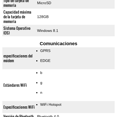
Tipo de tarjeta de
MicroSD
memoria
Capacidad máxima
de la tarjeta de
128GB
memoria
Sistema Operativo
Windows 8.1
(OS)
Comunicaciones
GPRS
especificaciones del
módem
EDGE
b
g
Estándares WiFi
n
WiFi Hotspot
Especificaciones WiFi
Versión de Bluetooth
Bluetooth 4.0