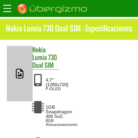
Nokia Lumia 730 Dual SIM : Especificaciones
Nokia
Lumia 730
Dual SIM
4.7"
(1280x720)
P-OLED
1GB
Snapdragon
400 SoC
8GB
Almacenamiento