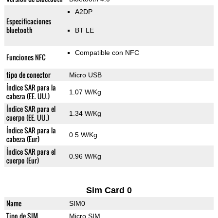
A2DP
Especificaciones
bluetooth
BT LE
Compatible con NFC
Funciones NFC
tipo de conector
Micro USB
Índice SAR para la
1.07 W/Kg
cabeza (EE. UU.)
Índice SAR para el
1.34 W/Kg
cuerpo (EE. UU.)
Índice SAR para la
0.5 W/Kg
cabeza (Eur)
Índice SAR para el
0.96 W/Kg
cuerpo (Eur)
Sim Card 0
Name
SIM0
Tipo de SIM
Micro SIM