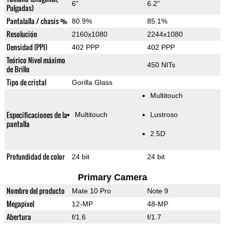
6"
6.2"
Pulgadas)
Pantalalla / chasis %
80.9%
85.1%
Resolución
2160x1080
2244x1080
Densidad (PPI)
402 PPP
402 PPP
Teórico Nivel máximo
450 NITs
de Brillo
Tipo de cristal
Gorilla Glass
Multitouch
Especificaciones de la
Multitouch
Lustroso
pantalla
2.5D
Profundidad de color
24 bit
24 bit
Primary Camera
Nombre del producto
Mate 10 Pro
Note 9
Megapixel
12-MP
48-MP
Abertura
f/1.6
f/1.7