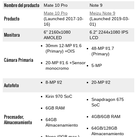
Nombre del producto
Mate 10 Pro
Note 9
Mate 10 Pro
Meizu Note 9
Producto
(Launched 2017-10-
(Launched 2019-03-
16)
01)
6" 2160x1080
6.2" 2244x1080 IPS
Monitora
AMOLED
LCD
30mm 12-MP f/1.6
48-MP f/1.7
(Primary)
+OIS
(Primary)
Cámara Primaria
20-MP f/1.6
+Sensor
5-MP
monocromo
8-MP f/2
20-MP f/2
Autofoto
Kirin 970 SoC
Snapdragon 675
SoC
6GB RAM
Procesador,
4GB/6GB RAM
64GB
Almacenamiento
Almacenamiento
64GB/128GB
Almacenamiento
None (0GB max.)