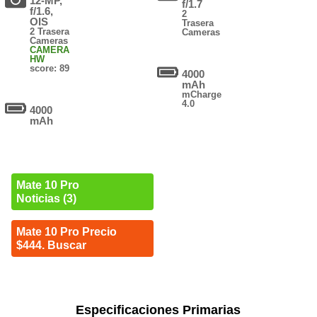
12-MP,
f/1.7
f/1.6,
2
OIS
Trasera
2 Trasera
Cameras
Cameras
CAMERA
HW
score: 89
4000
mAh
mCharge
4.0
4000
mAh
Mate 10 Pro
Noticias (3)
Mate 10 Pro Precio
$444. Buscar
Especificaciones Primarias