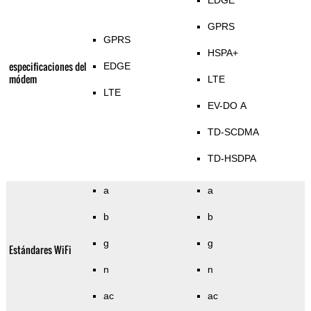
EDGE
GPRS
GPRS
HSPA+
especificaciones del
EDGE
módem
LTE
LTE
EV-DO A
TD-SCDMA
TD-HSDPA
a
a
b
b
g
g
Estándares WiFi
n
n
ac
ac