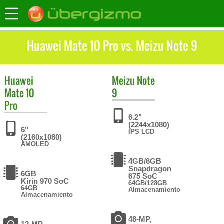
Huawei Mate 10 Pro vs. Meizu Note 9
Huawei
Meizu
Note
Mate 10
9
Pro
6.2"
(2244x1080)
6"
IPS LCD
(2160x1080)
AMOLED
4GB/6GB
Snapdragon
6GB
675 SoC
Kirin 970 SoC
64GB/128GB
64GB
Almacenamiento
Almacenamiento
48-MP,