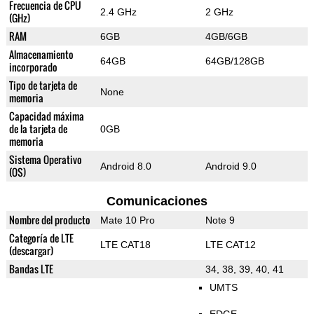
Frecuencia de CPU
2.4 GHz
2 GHz
(GHz)
RAM
6GB
4GB/6GB
Almacenamiento
64GB
64GB/128GB
incorporado
Tipo de tarjeta de
None
memoria
Capacidad máxima
de la tarjeta de
0GB
memoria
Sistema Operativo
Android 8.0
Android 9.0
(OS)
Comunicaciones
Nombre del producto
Mate 10 Pro
Note 9
Categoría de LTE
LTE CAT18
LTE CAT12
(descargar)
Bandas LTE
34, 38, 39, 40, 41
UMTS